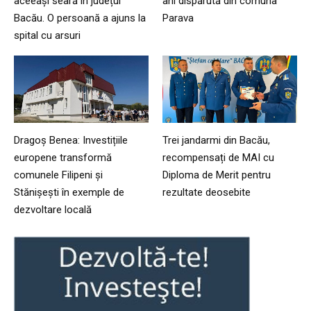
aceeași seară în județul
ani dispărută din comuna
Bacău. O persoană a ajuns la
Parava
spital cu arsuri
Dragoș Benea: Investițiile
Trei jandarmi din Bacău,
europene transformă
recompensați de MAI cu
comunele Filipeni și
Diploma de Merit pentru
Stănișești în exemple de
rezultate deosebite
dezvoltare locală