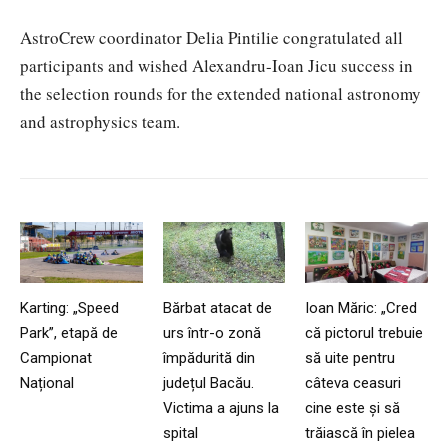
AstroCrew coordinator Delia Pintilie congratulated all
participants and wished Alexandru-Ioan Jicu success in
the selection rounds for the extended national astronomy
and astrophysics team.
Karting: „Speed
Bărbat atacat de
Ioan Măric: „Cred
Park”, etapă de
urs într-o zonă
că pictorul trebuie
Campionat
împădurită din
să uite pentru
Național
județul Bacău.
câteva ceasuri
Victima a ajuns la
cine este și să
spital
trăiască în pielea