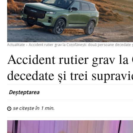
Actualitate
Accident rutier grav la Coțofănești: două persoane decedate și
Accident rutier grav la
decedate și trei supravi
Deșteptarea
se citește în
1
min.