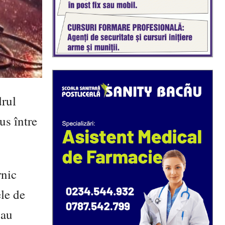
drul
us între
rnic
ele de
 au