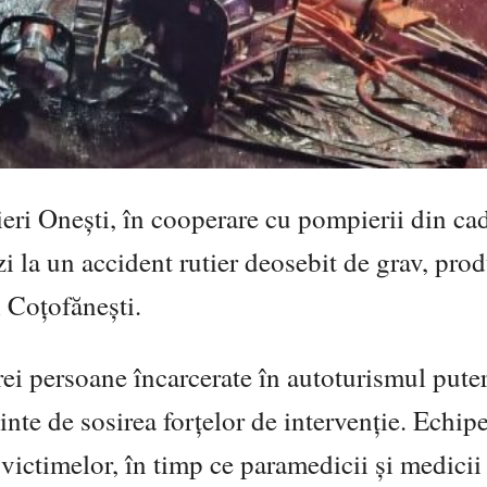
ri Onești, în cooperare cu pompierii din ca
i la un accident rutier deosebit de grav, prod
i Coțofănești.
trei persoane încarcerate în autoturismul pute
inte de sosirea forțelor de intervenție. Echip
victimelor, în timp ce paramedicii și medicii