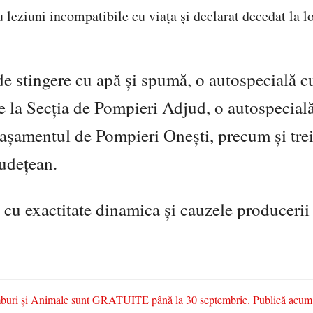
u leziuni incompatibile cu viața și declarat decedat la l
 de stingere cu apă și spumă, o autospecială 
la Secția de Pompieri Adjud, o autospecial
șamentul de Pompieri Onești, precum și tre
udețean.
i cu exactitate dinamica și cauzele producerii
chimburi și Animale sunt GRATUITE până la 30 septembrie. Publică acum