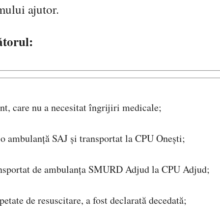
mului ajutor.
ătorul:
t, care nu a necesitat îngrijiri medicale;
e o ambulanță SAJ și transportat la CPU Onești;
transportat de ambulanța SMURD Adjud la CPU Adjud;
epetate de resuscitare, a fost declarată decedată;