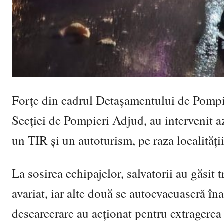
Forțe din cadrul Detașamentului de Pompie
Secției de Pompieri Adjud, au intervenit az
un TIR și un autoturism, pe raza localități
La sosirea echipajelor, salvatorii au găsit 
avariat, iar alte două se autoevacuaseră îna
descarcerare au acționat pentru extragerea 