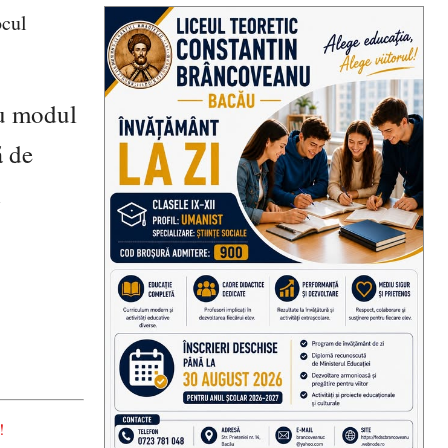
ocul
cu modul
ă de
i
!