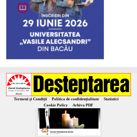
Termeni și Condiții
Politica de confidențialitate
Statistici
Cookie Policy
Arhiva PDF