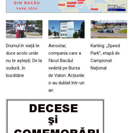
Drumul în viață te
Aerostar,
Karting: „Speed
duce acolo unde
compania care a
Park”, etapă de
nu te aștepți. De la
făcut Bacăul
Campionat
sudură…în
vedetă pe Bursa
Național
bucătărie
de Valori. Acțiunile
s-au dublat într-un
an