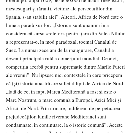
toleranței: după 1609, peste 80.000 de mauri (negustori,
meșteșugari și țărani), victime ale persecuțiilor din
Spania, s-au stabilit aici”. Alteori, Africa de Nord este o
lume a paradoxurilor: „Istoricii sunt unanimi în a
considera că sursa «relelor» pentru țara din Valea Nilului
a reprezentat-o, în mod paradoxal, tocmai Canalul de
Suez. La numai zece ani de la inaugurare, Canalul a
devenit principala rută a comerțului mondial. De aici,
competiția acerbă pentru supremație dintre Marile Puteri
ale vremii”. Nu lipsesc nici contextele în care pricepem
că (și) istoria noastră are sufletul lipit de Africa de Nord:
„Iată de ce, în fapt, Marea Mediterană a fost și este o
Mare Nostrum, o mare comună a Europei, Asiei Mici și
Africii de Nord. Prin urmare, indiferent de perpetuarea
prejudecăților, lumile riverane Mediteranei sunt
condamnate, în continuare, la o istorie comună”. Aceste