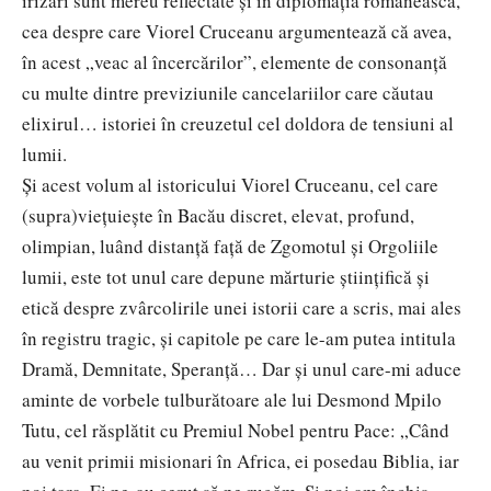
irizări sunt mereu reflectate și în diplomația românească,
cea despre care Viorel Cruceanu argumentează că avea,
în acest „veac al încercărilor”, elemente de consonanță
cu multe dintre previziunile cancelariilor care căutau
elixirul… istoriei în creuzetul cel doldora de tensiuni al
lumii.
Și acest volum al istoricului Viorel Cruceanu, cel care
(supra)viețuiește în Bacău discret, elevat, profund,
olimpian, luând distanță față de Zgomotul și Orgoliile
lumii, este tot unul care depune mărturie științifică și
etică despre zvârcolirile unei istorii care a scris, mai ales
în registru tragic, și capitole pe care le-am putea intitula
Dramă, Demnitate, Speranță… Dar și unul care-mi aduce
aminte de vorbele tulburătoare ale lui Desmond Mpilo
Tutu, cel răsplătit cu Premiul Nobel pentru Pace: „Când
au venit primii misionari în Africa, ei posedau Biblia, iar