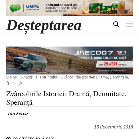
Deșteptarea
Opinii
Sihăstriile labirintului
Zvârcolirile Istoriei: Dramă, Demnitate,
Speranță
Zvârcolirile Istoriei: Dramă, Demnitate,
Speranță
Ion Fercu
15 decembrie 2018
se citește în
3
min.