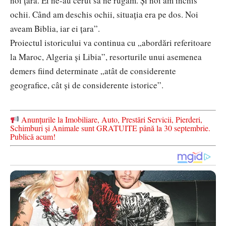
noi ţara. Ei ne-au cerut să ne rugăm. Şi noi am închis
ochii. Când am deschis ochii, situaţia era pe dos. Noi
aveam Biblia, iar ei ţara”.
Proiectul istoricului va continua cu „abordări referitoare
la Maroc, Algeria și Libia”, resorturile unui asemenea
demers fiind determinate „atât de considerente
geografice, cât și de considerente istorice”.
Anunțurile la Imobiliare, Auto, Prestări Servicii, Pierderi,
Schimburi și Animale sunt GRATUITE până la 30 septembrie.
Publică acum!