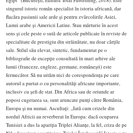
Egipt” (București, Editura Total Publishing, 2018). Este
singurul istoric român specialist în istoria africană, dar
flacăra pasiunii sale arde și pentru zvârcolirile Asiei,
Lumii arabe și Americii Latine. Stau mărturie în acest
sens și cele peste o sută de articole publicate în reviste de
specialitate de prestigiu din străinătate, nu doar cărțile
sale. Stilul său elevat, sintetic, fundamentat pe o
bibliografie de excepție consultată în mari arhive ale
lumii (franceze, engleze, germane, românești) este
fermecător. Să nu uităm nici de corespondența pe care
autorul a purtat-o cu personalități africane importante,
inclusiv cu șefi de stat. Din Africa sau de oriunde ar
poposi cugetarea sa, sunt aruncate punți către România,
Europa și nu numai. Ascultați: „Iată cum crizele din
nordul Africii au reverberat în Europa: dacă ocuparea
Tunisiei a dus la apariția Triplei Alianțe, la fel, criza de pe