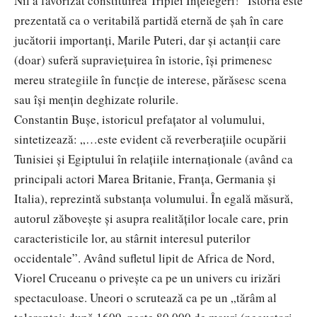
Nil a favorizat constituirea Triplei Înțelegeri!” Istoria este
prezentată ca o veritabilă partidă eternă de șah în care
jucătorii importanți, Marile Puteri, dar și actanții care
(doar) suferă supraviețuirea în istorie, își primenesc
mereu strategiile în funcție de interese, părăsesc scena
sau își mențin deghizate rolurile.
Constantin Bușe, istoricul prefațator al volumului,
sintetizează: „…este evident că reverberațiile ocupării
Tunisiei și Egiptului în relațiile internaționale (având ca
principali actori Marea Britanie, Franța, Germania și
Italia), reprezintă substanța volumului. În egală măsură,
autorul zăbovește și asupra realităților locale care, prin
caracteristicile lor, au stârnit interesul puterilor
occidentale”. Având sufletul lipit de Africa de Nord,
Viorel Cruceanu o privește ca pe un univers cu irizări
spectaculoase. Uneori o scrutează ca pe un „tărâm al