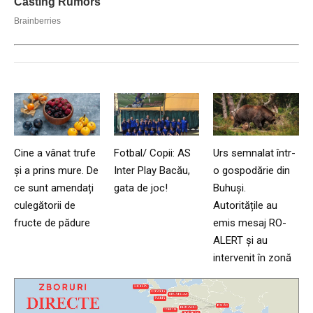
Cine a vânat trufe
Fotbal/ Copii: AS
Urs semnalat într-
și a prins mure. De
Inter Play Bacău,
o gospodărie din
ce sunt amendați
gata de joc!
Buhuși.
culegătorii de
Autoritățile au
fructe de pădure
emis mesaj RO-
ALERT și au
intervenit în zonă