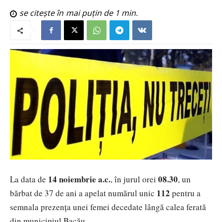
se citește în
mai puțin de 1
min.
14 noiembrie a.c.
08.30
La data de
, în jurul orei
, un
112
bărbat de 37 de ani a apelat numărul unic
pentru a
semnala prezența unei femei decedate lângă calea ferată
din municipiul Bacău.