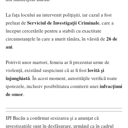
La fața locului au intervenit polițiștii, iar cazul a fost
Serviciul de Investigații Criminale
preluat de
, care a
început cercetările pentru a stabili cu exactitate
26 de
circumstanțele în care a murit tânăra, în vârstă de
ani
.
Potrivit unor martori, femeia ar fi prezentat urme de
lovită și
violență, existând suspiciuni că ar fi fost
înjunghiată
. În acest moment, autoritățile verifică toate
infracțiuni
ipotezele, inclusiv posibilitatea comiterii unei
de omor
.
IPJ Bacău a confirmat sesizarea și a anunțat că
investigațiile sunt în desfășurare, urmând ca în cadrul