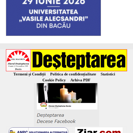
Termeni și Condiții
Politica de confidențialitate
Statistici
Cookie Policy
Arhiva PDF