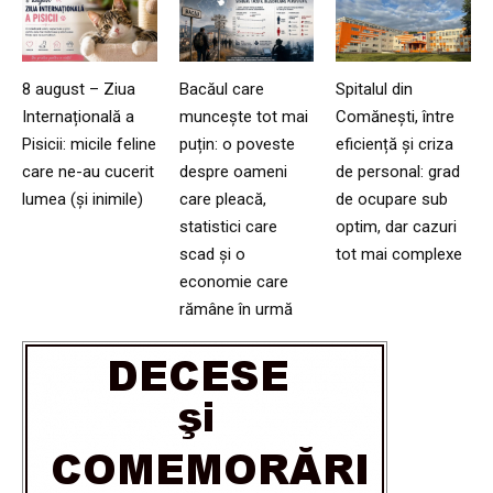
8 august – Ziua
Bacăul care
Spitalul din
Internațională a
muncește tot mai
Comănești, între
Pisicii: micile feline
puțin: o poveste
eficiență și criza
care ne-au cucerit
despre oameni
de personal: grad
lumea (și inimile)
care pleacă,
de ocupare sub
statistici care
optim, dar cazuri
scad și o
tot mai complexe
economie care
rămâne în urmă