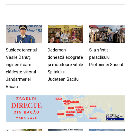
Sublocotenentul
Dedeman
S-a sfințit
Vasile Dănuț,
donează ecografe
paraclisului
inginerul care
și monitoare vitale
Protoieriei Sascut
clădește viitorul
Spitalului
Jandarmeriei
Județean Bacău
Bacău