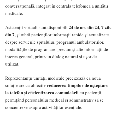
conversațională, integrat în centrala telefonică a unității
medicale.
24 de ore din 24, 7 zile
Asistenții virtuali sunt disponibili
din 7
, și oferă pacienților informații rapide și actualizate
despre serviciile spitalului, programul ambulatoriilor,
modalitățile de programare, precum și alte informații de
interes general, printr-un dialog natural și ușor de
utilizat.
Reprezentanții unității medicale precizează că noua
reducerea timpilor de așteptare
soluție are ca obiectiv
la telefon
eficientizarea comunicării
și
cu pacienții,
permițând personalului medical și administrativ să se
concentreze asupra activităților esențiale.