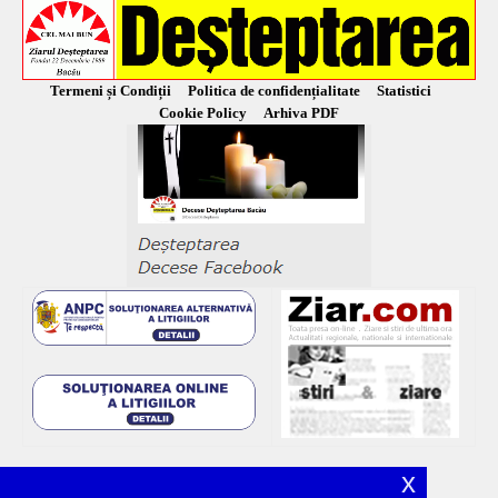
Termeni și Condiții
Politica de confidențialitate
Statistici
Cookie Policy
Arhiva PDF
x