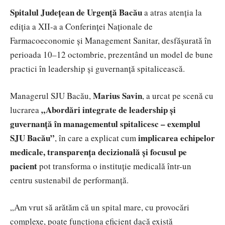
Spitalul Județean de Urgență Bacău
a atras atenția la
ediția a XII-a a Conferinței Naționale de
Farmacoeconomie și Management Sanitar, desfășurată în
perioada 10–12 octombrie, prezentând un model de bune
practici în leadership și guvernanță spitalicească.
Marius Savin
Managerul SJU Bacău,
, a urcat pe scenă cu
„Abordări integrate de leadership și
lucrarea
guvernanță în managementul spitalicesc – exemplul
SJU Bacău”
implicarea echipelor
, în care a explicat cum
medicale, transparența decizională și focusul pe
pacient
pot transforma o instituție medicală într-un
centru sustenabil de performanță.
„Am vrut să arătăm că un spital mare, cu provocări
complexe, poate funcționa eficient dacă există