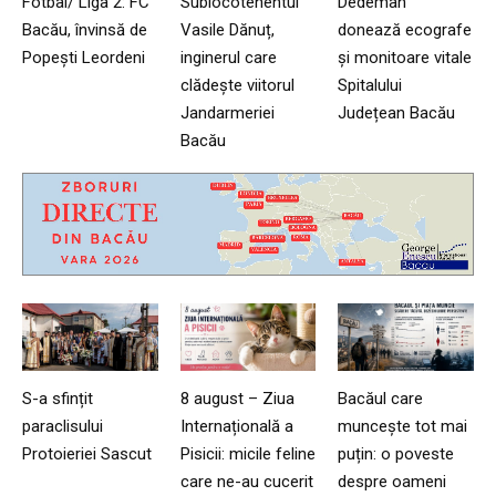
Fotbal/ Liga 2: FC
Sublocotenentul
Dedeman
Bacău, învinsă de
Vasile Dănuț,
donează ecografe
Popești Leordeni
inginerul care
și monitoare vitale
clădește viitorul
Spitalului
Jandarmeriei
Județean Bacău
Bacău
S-a sfințit
8 august – Ziua
Bacăul care
paraclisului
Internațională a
muncește tot mai
Protoieriei Sascut
Pisicii: micile feline
puțin: o poveste
care ne-au cucerit
despre oameni