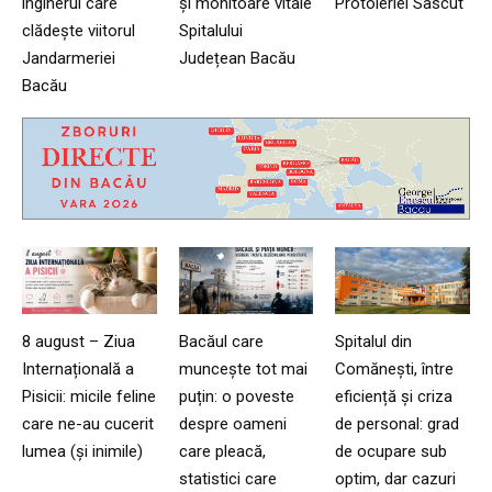
inginerul care
și monitoare vitale
Protoieriei Sascut
clădește viitorul
Spitalului
Jandarmeriei
Județean Bacău
Bacău
8 august – Ziua
Bacăul care
Spitalul din
Internațională a
muncește tot mai
Comănești, între
Pisicii: micile feline
puțin: o poveste
eficiență și criza
care ne-au cucerit
despre oameni
de personal: grad
lumea (și inimile)
care pleacă,
de ocupare sub
statistici care
optim, dar cazuri