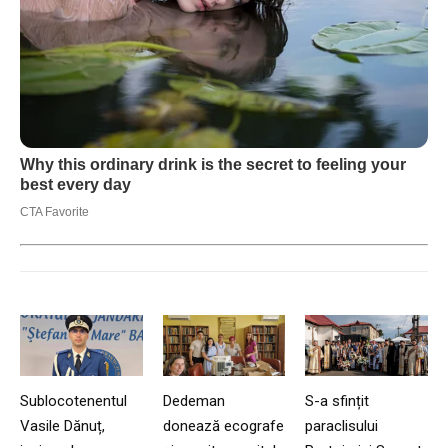
Sublocotenentul
Dedeman
S-a sfințit
Vasile Dănuț,
donează ecografe
paraclisului