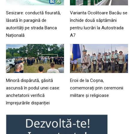
Sesizare: conductă fisurată,
Varianta Ocolitoare Bacău se
lăsată în paragină de
închide două săptămâni
autorități pe strada Banca
pentru lucrări la Autostrada
Națională
A7
Minoră dispărută, găsită
Eroii de la Coșna,
ascunsă în podul unei case:
comemorați prin ceremonii
anchetatorii verifică
militare și religioase
împrejurările dispariției