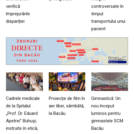
verifică
controversate în
împrejurările
timpul
dispariției
transportului unui
pacient
Cadrele medicale
Proiecție de film în
Gimnastică: Un
de la Spitalul
aer liber, sâmbătă,
nou început
„Prof. Dr. Eduard
la Bacău
luminos pentru
Apetrei” Buhuși,
gimnastele SCM
instruite în etică,
Bacău