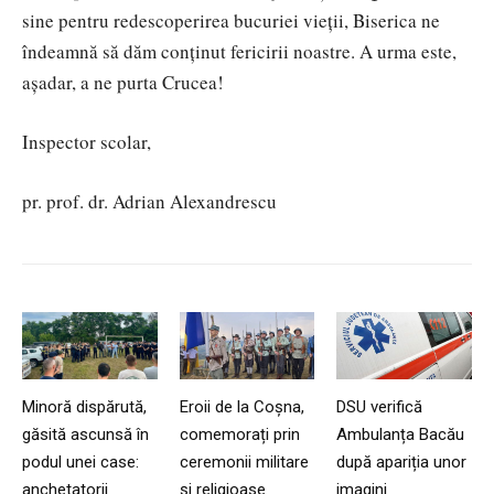
sine pentru redescoperirea bucuriei vieții, Biserica ne
îndeamnă să dăm conținut fericirii noastre. A urma este,
așadar, a ne purta Crucea!
Inspector scolar,
pr.
prof. dr. Adrian Alexandrescu
Minoră dispărută,
Eroii de la Coșna,
DSU verifică
găsită ascunsă în
comemorați prin
Ambulanța Bacău
podul unei case:
ceremonii militare
după apariția unor
anchetatorii
și religioase
imagini