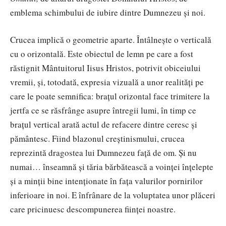
emblema schimbului de iubire dintre Dumnezeu și noi.
Crucea implică o geometrie aparte. Întâlnește o verticală
cu o orizontală. Este obiectul de lemn pe care a fost
răstignit Mântuitorul Iisus Hristos, potrivit obiceiului
vremii, și, totodată, expresia vizuală a unor realități pe
care le poate semnifica: brațul orizontal face trimitere la
jertfa ce se răsfrânge asupre întregii lumi, în timp ce
brațul vertical arată actul de refacere dintre ceresc și
pământesc. Fiind blazonul creștinismului, crucea
reprezintă dragostea lui Dumnezeu față de om. Și nu
numai… înseamnă și tăria bărbătească a voinței înțelepte
și a minții bine intenționate în fața valurilor pornirilor
inferioare in noi. E înfrânare de la voluptatea unor plăceri
care pricinuesc descompunerea ființei noastre.