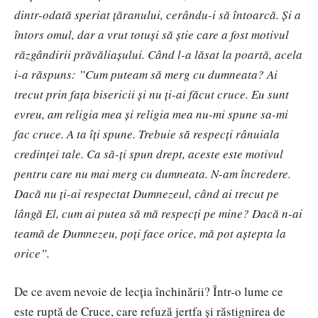
dintr-odată speriat țăranului, cerându-i să întoarcă. Și a
întors omul, dar a vrut totuși să știe care a fost motivul
răzgândirii prăvăliașului. Când l-a lăsat la poartă, acela
i-a răspuns: ”Cum puteam să merg cu dumneata? Ai
trecut prin fața bisericii și nu ți-ai făcut cruce. Eu sunt
evreu, am religia mea și religia mea nu-mi spune sa-mi
fac cruce. A ta îți spune. Trebuie să respecți rânuiala
credinței tale. Ca să-ți spun drept, aceste este motivul
pentru care nu mai merg cu dumneata. N-am încredere.
Dacă nu ți-ai respectat Dumnezeul, când ai trecut pe
lângă El, cum ai putea să mă respecți pe mine? Dacă n-ai
teamă de Dumnezeu, poți face orice, mă pot aștepta la
orice”.
De ce avem nevoie de lecția închinării? Într-o lume ce
este ruptă de Cruce, care refuză jertfa și răstignirea de