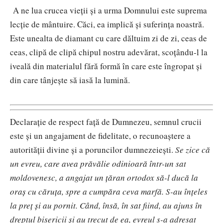
A ne lua crucea vieții și a urma Domnului este suprema
lecție de mântuire. Căci, ea implică și suferința noastră.
Este unealta de diamant cu care dăltuim zi de zi, ceas de
ceas, clipă de clipă chipul nostru adevărat, scoțându-l la
iveală din materialul fără formă în care este îngropat și
din care tânjește să iasă la lumină.
Declarație de respect față de Dumnezeu, semnul crucii
este și un angajament de fidelitate, o recunoaștere a
autorității divine și a poruncilor dumnezeiești.
Se zice că
un evreu, care avea prăvălie odinioară într-un sat
moldovenesc, a angajat un țăran ortodox să-l ducă la
oraș cu căruța, spre a cumpăra ceva marfă. S-au înțeles
la preț și au pornit. Când, însă, în sat fiind, au ajuns în
dreptul bisericii și au trecut de ea, evreul s-a adresat