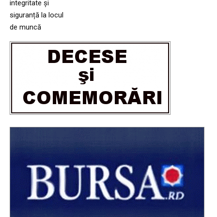
integritate și
siguranță la locul
de muncă