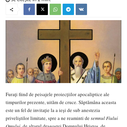
Furați fiind de peisajele proiecțiilor apocaliptice ale
timpurilor prezente, uităm de cruce. Săptămâna aceasta
este un fel de invitație la a ieși de sub anestezia
priveliștilor limitate, spre a ne reaminti de
semnul Fiului
Omului,
de altarul dragostei Domnului Hristos, de