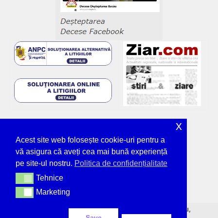
x
Acest site web folosește cookie-uri pentru a
vă asigura că aveți cea mai bună experiență
pe site-ul nostru.
Politica de confidențialitate
Tehnice
Tehnice
Marketing
Marketing
© Deșteptarea - unicul ziar tipărit din Bacău,
Save