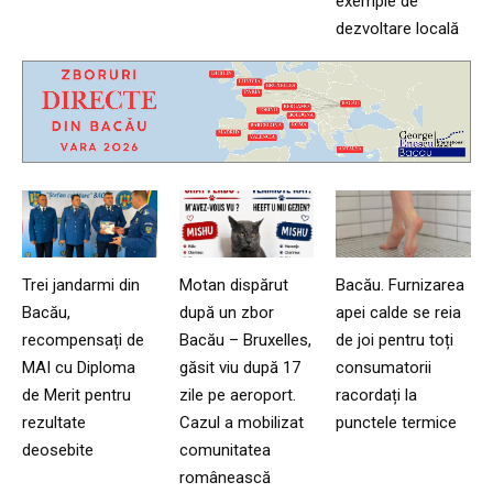
exemple de
dezvoltare locală
Trei jandarmi din
Motan dispărut
Bacău. Furnizarea
Bacău,
după un zbor
apei calde se reia
recompensați de
Bacău – Bruxelles,
de joi pentru toți
MAI cu Diploma
găsit viu după 17
consumatorii
de Merit pentru
zile pe aeroport.
racordați la
rezultate
Cazul a mobilizat
punctele termice
deosebite
comunitatea
românească