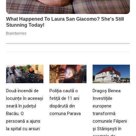
Două incendii de
Poliția caută o
Dragoș Benea:
locuințe în aceeași
fetiță de 11 ani
Investițiile
seară în județul
dispărută din
europene
Bacău. O
comuna Parava
transformă
persoană a ajuns
comunele Filipeni
la spital cu arsuri
și Stănișești în