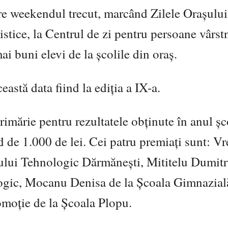
re weekendul trecut, marcând Zilele Orașului
rtistice, la Centrul de zi pentru persoane vârst
ai buni elevi de la școlile din oraș.
astă data fiind la ediția a IX-a.
rimărie pentru rezultatele obținute în anul șc
nd de 1.000 de lei. Cei patru premiați sunt: 
eului Tehnologic Dărmănești, Mititelu Dumit
ogic, Mocanu Denisa de la Școala Gimnazială
moție de la Școala Plopu.