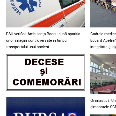
DSU verifică Ambulanța Bacău după apariția
Cadrele medical
unor imagini controversate în timpul
Eduard Apetrei” 
transportului unui pacient
integritate și 
Gimnastică: Un
gimnastele S