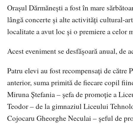
Orașul Dărmănești a fost în mare sărbătoa
lângă concerte și alte activități cultural-a
localitate a avut loc și o premiere a celor m
Acest eveniment se desfășoară anual, de ace
Patru elevi au fost recompensați de către P
anterior, suma primită de fiecare copil fii
Miruna Ștefania – șefa de promoție a Lic
Teodor – de la gimnaziul Liceului Tehnol
Cojocaru Gheorghe Neculai – șeful de pro