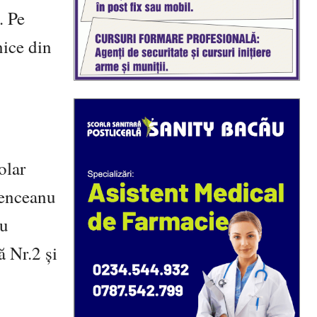
. Pe
nice din
olar
Vrenceanu
ru
 Nr.2 și