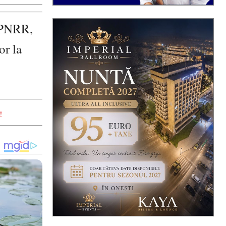
n PNRR,
or la
!