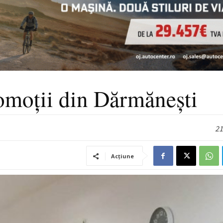
romoții din Dărmănești
21
Acțiune