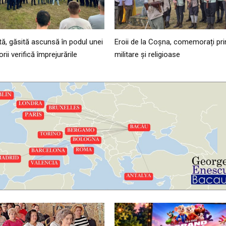
tă, găsită ascunsă în podul unei
Eroii de la Coșna, comemorați pri
ii verifică împrejurările
militare și religioase