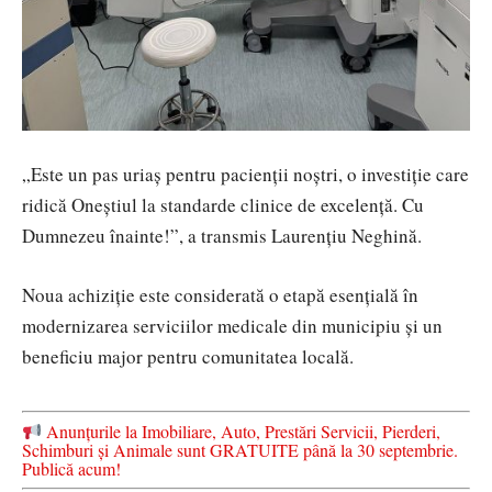
„Este un pas uriaș pentru pacienții noștri, o investiție care
ridică Oneștiul la standarde clinice de excelență. Cu
Dumnezeu înainte!”, a transmis Laurențiu Neghină.
Noua achiziție este considerată o etapă esențială în
modernizarea serviciilor medicale din municipiu și un
beneficiu major pentru comunitatea locală.
Anunțurile la Imobiliare, Auto, Prestări Servicii, Pierderi,
Schimburi și Animale sunt GRATUITE până la 30 septembrie.
Publică acum!