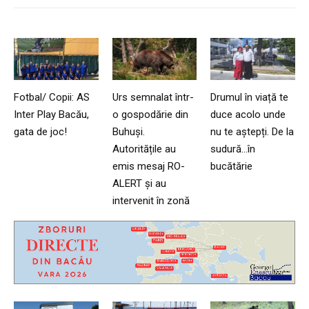
Fotbal/ Copii: AS
Urs semnalat într-
Drumul în viață te
Inter Play Bacău,
o gospodărie din
duce acolo unde
gata de joc!
Buhuși.
nu te aștepți. De la
Autoritățile au
sudură…în
emis mesaj RO-
bucătărie
ALERT și au
intervenit în zonă