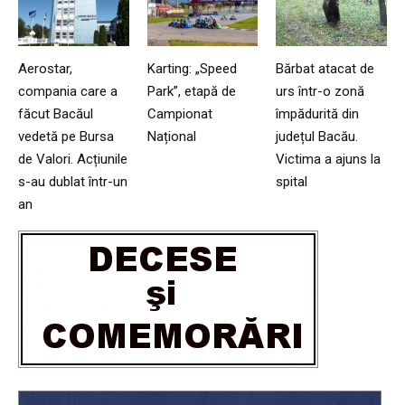
Aerostar,
Karting: „Speed
Bărbat atacat de
compania care a
Park”, etapă de
urs într-o zonă
făcut Bacăul
Campionat
împădurită din
vedetă pe Bursa
Național
județul Bacău.
de Valori. Acțiunile
Victima a ajuns la
s-au dublat într-un
spital
an