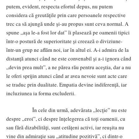
putem, evident, respecta efortul depus, nu putem
considera că greutățile prin care persoanele respective
trec ca să ajungă unde și-au propus sunt ceva normal. A
spune „așa le-a fost lor dat” îi plasează pe oamenii tipici
într-o postură de superioritate și creează o diviziune-
într-un grup ne aflăm noi, iar în altul ei. A-i admira de la
distanță atunci când ne este convenabil și a-i ignora când
„devin prea mult”, a ne părea rău pentru aceștia, dar a nu
le oferi sprijin atunci când ar avea nevoie sunt acte care
se traduc prin dualitate. Empatia devine indiferență, iar
incluziunea ia forma excluderii.
În cele din urmă, adevărata „lecție” nu este
despre „eroi”, ci despre înțelegerea că toți oamenii, cu
sau fără dizabilități, sunt cetățeni activi, iar reușita nu
vine din admirație sau „atitudine pozitivă”, ci dintr-o