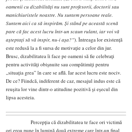
oamenii cu dizabilități nu sunt profesorii, doctorii sau
manichiuristele noastre. Nu suntem persoane reale.
Suntem aici ca să inspirăm. Și stând pe această scenă
pare că fac acest lucru într-un scaun rulant, iar voi vă
așteptați să vă inspir, nu-i așa?”
). Întreaga lor existență
este redusă la a fi sursa de motivație a celor din jur.
Brusc, dizabilitatea îi face pe oameni să fie celebrați
pentru activități obișnuite sau compătimiți pentru
„situația grea” în care se află. Iar acest lucru este nociv.
De ce? Fiindcă, indiferent de caz, mesajul indus este că
reușita lor vine dintr-o atitudine pozitivă și eșecul din
lipsa acesteia.
Percepția că dizabilitatea te face ori victimă
ori erou pune în lumină două extreme care într-un final