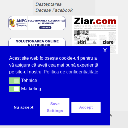
x
Acest site web folosește cookie-uri pentru a
vă asigura că aveți cea mai bună experiență
pe site-ul nostru.
Politica de confidențialitate
Tehnice
Tehnice
Marketing
Marketing
Save
Nu accept
Accept
Settings
© Deșteptarea - unicul ziar tipărit din Bacău,
neîntrerupt, de 36 de ani.