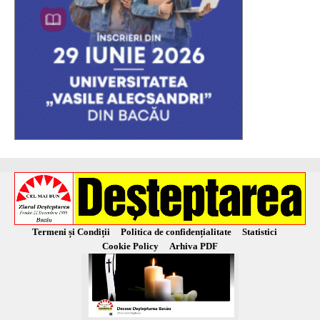
Termeni și Condiții
Politica de confidențialitate
Statistici
Cookie Policy
Arhiva PDF