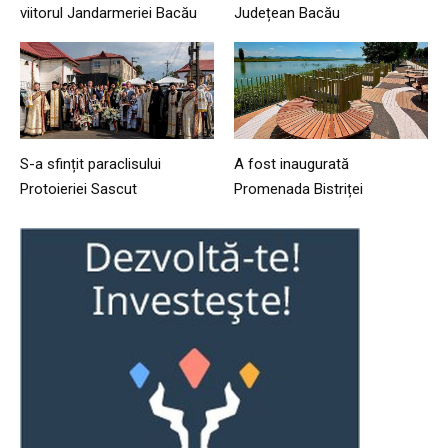
viitorul Jandarmeriei Bacău
Județean Bacău
S-a sfințit paraclisului
A fost inaugurată
Protoieriei Sascut
Promenada Bistriței