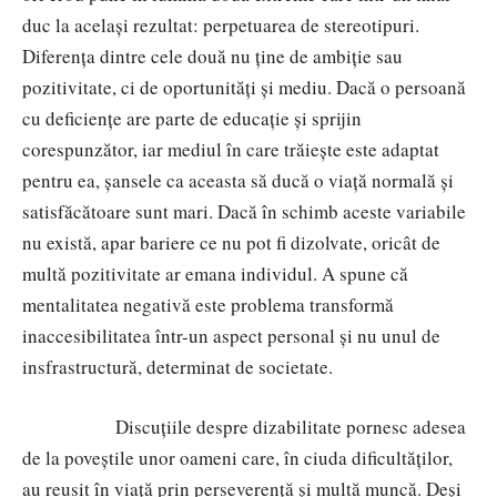
duc la același rezultat: perpetuarea de stereotipuri.
Diferența dintre cele două nu ține de ambiție sau
pozitivitate, ci de oportunități și mediu. Dacă o persoană
cu deficiențe are parte de educație și sprijin
corespunzător, iar mediul în care trăiește este adaptat
pentru ea, șansele ca aceasta să ducă o viață normală și
satisfăcătoare sunt mari. Dacă în schimb aceste variabile
nu există, apar bariere ce nu pot fi dizolvate, oricât de
multă pozitivitate ar emana individul. A spune că
mentalitatea negativă este problema transformă
inaccesibilitatea într-un aspect personal și nu unul de
insfrastructură, determinat
de
societate.
Discuțiile despre dizabilitate pornesc adesea
de la poveștile unor oameni care, în ciuda dificultăților,
au reusit în viață prin perseverență și multă muncă. Deși