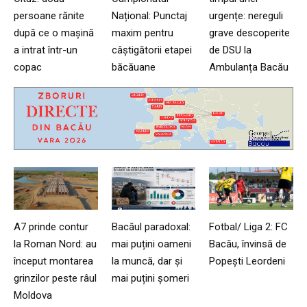
persoane rănite
Național: Punctaj
urgențe: nereguli
după ce o mașină
maxim pentru
grave descoperite
a intrat într-un
câștigătorii etapei
de DSU la
copac
băcăuane
Ambulanța Bacău
A7 prinde contur
Bacăul paradoxal:
Fotbal/ Liga 2: FC
la Roman Nord: au
mai puțini oameni
Bacău, învinsă de
început montarea
la muncă, dar și
Popești Leordeni
grinzilor peste râul
mai puțini șomeri
Moldova