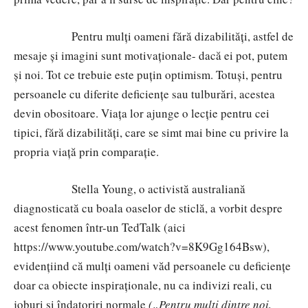
Pentru mulți oameni fără dizabilități, astfel de
mesaje și imagini sunt motivaționale- dacă ei pot, putem
și noi. Tot ce trebuie este puțin optimism. Totuși, pentru
persoanele cu diferite deficiențe sau tulburări, acestea
devin obositoare. Viața lor ajunge o lecție pentru
cei
tipici, fără dizabilități, care se simt mai bine cu privire la
propria viață prin comparație.
Stella Young, o activistă australiană
diagnosticat
ă cu boala oaselor de sticlă
, a vorbit despre
acest fenomen într-un TedTalk (aici
https://www.youtube.com/watch?v=8K9Gg164Bsw),
evidențiind că mulți oameni văd persoanele cu deficiențe
doar ca obiecte inspiraționale, nu ca indivizi reali, cu
joburi și îndatoriri normale
(„Pentru mulți dintre noi,