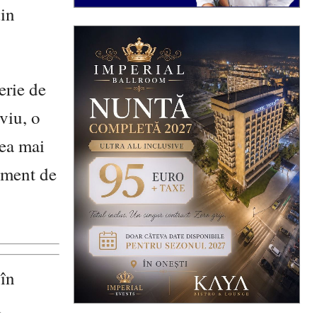
din
erie de
viu, o
cea mai
moment de
 în
i