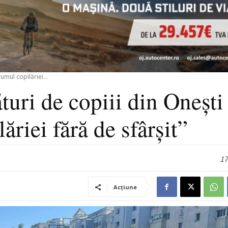
umul copilăriei...
turi de copiii din Onești 
riei fără de sfârșit”
17
Acțiune