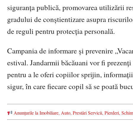
siguranța publică, promovarea utilizării res
gradului de conștientizare asupra riscuril
de reguli pentru protecția personală.
Campania de informare și prevenire „Vacan
estival. Jandarmii băcăuani vor fi prezenți 
pentru a le oferi copiilor sprijin, informaț
sigur, în care fiecare copil să se poată buc
Anunțurile la Imobiliare, Auto, Prestări Servicii, Pierderi, S