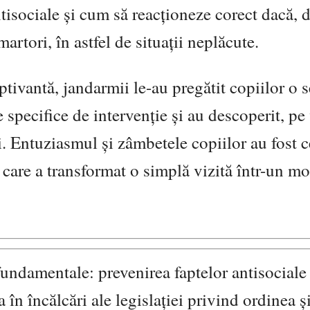
ntisociale și cum să reacționeze corect dacă, 
artori, în astfel de situații neplăcute.
ptivantă, jandarmii le-au pregătit copiilor o s
 specifice de intervenție și au descoperit, pe 
. Entuziasmul și zâmbetele copiilor au fost 
, care a transformat o simplă vizită într-un 
 fundamentale: prevenirea faptelor antisociale
a în încălcări ale legislației privind ordinea ș