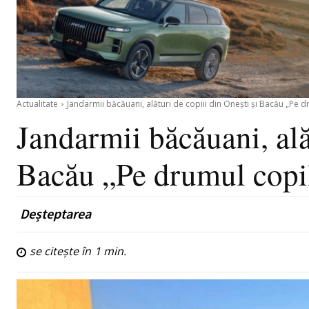
Actualitate
Jandarmii băcăuani, alături de copiii din Onești și Bacău „Pe dr
Jandarmii băcăuani, ală
Bacău „Pe drumul copilă
Deșteptarea
se citește în
1
min.