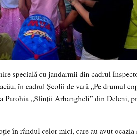
nire specială cu jandarmii din cadrul Inspect
cău, în cadrul Școlii de vară „Pe drumul cop
ă la Parohia „Sfinții Arhangheli” din Deleni, 
ie în rândul celor mici, care au avut ocazia s