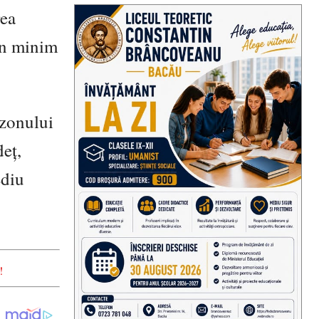
rea
 un minim
ezonului
deț,
ediu
!