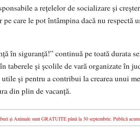
ponsabile a rețelelor de socializare și crește
or pe care le pot întâmpina dacă nu respectă
ță în siguranță!” continuă pe toată durata s
în taberele și școlile de vară organizate în ju
ii utile și pentru a contribui la crearea unui m
ura din plin de vacanță.
chimburi și Animale sunt GRATUITE până la 30 septembrie. Publică acum