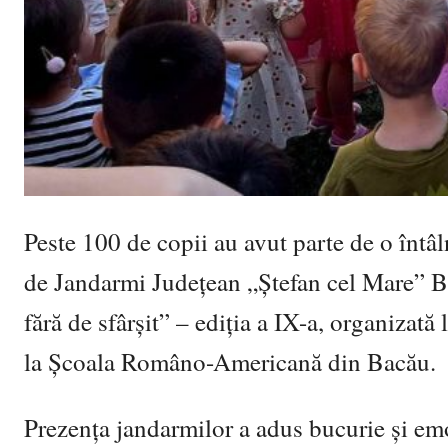
Peste 100 de copii au avut parte de o întâl
de Jandarmi Județean „Ștefan cel Mare” Ba
fără de sfârșit” – ediția a IX-a, organizat
la Școala Româno-Americană din Bacău.
Prezența jandarmilor a adus bucurie și emoț