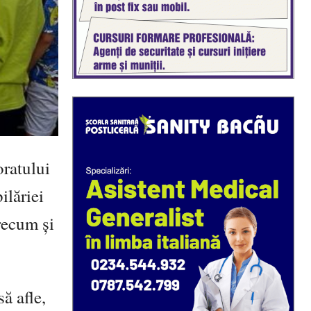
oratului
ilăriei
precum și
ă afle,