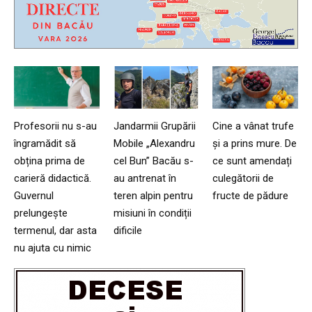
Profesorii nu s-au
Jandarmii Grupării
Cine a vânat trufe
îngramădit să
Mobile „Alexandru
și a prins mure. De
obțina prima de
cel Bun” Bacău s-
ce sunt amendați
carieră didactică.
au antrenat în
culegătorii de
Guvernul
teren alpin pentru
fructe de pădure
prelungește
misiuni în condiții
termenul, dar asta
dificile
nu ajuta cu nimic