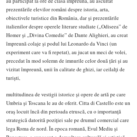
au participat la ore de clasă împreună, au ascultat
prezentările elevilor români despre istoria, arta,
obiectivele turistice din România, dar și prezentările
italienilor despre operele literare studiate („Odiseea” de
Homer și „Divina Comedie” de Dante Alighieri, au creat
împreună colaje și podul lui Leonardo da Vinci (un
experiment care va fi repetat), au jucat un meci de volei,
precedat în mod solemn de imnurile celor două țări și au
vizitat împreună, unii în calitate de ghizi, iar ceilalți de
turiști,
multitudinea de vestigii istorice și opere de artă pe care
Umbria și Toscana le au de oferit. Citta di Castello este un
oraș locuit încă din perioada etruscă, cu o importanță
strategică datorită poziției sale pe drumul comercial care
lega Roma de nord. În epoca romană, Evul Mediu și