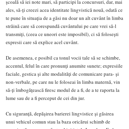
școală să iei note mari, să participi la concursuri, dar, mai
ales, să-ți creezi acea identitate lingvistică nouă, odată ce
te pune în situația de a găsi nu doar un alt cuvânt în limba
străină care să corespundă cuvântului pe care vrei să-l
transmiți, (ceea ce uneori este imposibil), ci să folosești
expresii care să explice acel cuvânt.
De asemenea, e posibil ca tonul vocii tale să se schimbe,
accentul, felul în care pronunți anumite sunete; expresiile
faciale, gestica și alte modalități de comunicare para- și
non-verbale, pe care nu le foloseai în limba maternă, vin
să-ți îmbogățească firesc modul de a fi, de a te raporta la
lume sau de a fi perceput de cei din jur.
Cu siguranță, depășirea barierei lingvistice și găsirea
unui vehicul comun stau la baza oricărui schimb de