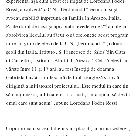
experiență, așa cum a fost cel inițiat de Loredana Fodor-
Rossi, absolventă a C.N. „Ferdinand I”, economist și
avocat, stabilită împreună cu familia în Arezzo, Italia.
Poate dorul de casă și apropiata revedere de 25 ani de la
absolvirea liceului au făcut-o să creioneze acest program
între un grup de elevi de la C.N. „Ferdinand I” și două
școli din Italia, Istituto „S. Francesco de Sales”din Citta
di Castello și Istituto „Aliotti di Arezzo”. Cei 16 elevi, cu
vârste între 11 și 17 ani, au fost însoțiți de doamna
Gabriela Laslău, profesoară de limba engleză și fostă
dirigintă a inițiatoarei proiectului.„Este modul în care țin
să mulțumesc școlii care m-a format și m-a ajutat să devin
omul care sunt acum.”, spune Loredana Fodor-Rossi.
Copiii români și cei italieni s-au plăcut „la prima vedere”,