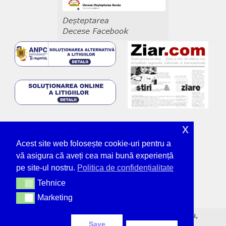
x
Acest site web folosește cookie-uri pentru a
vă asigura că aveți cea mai bună experiență
pe site-ul nostru.
Politica de confidențialitate
Tehnice
Tehnice
Marketing
Marketing
© Deșteptarea - unicul ziar tipărit din Bacău,
Save