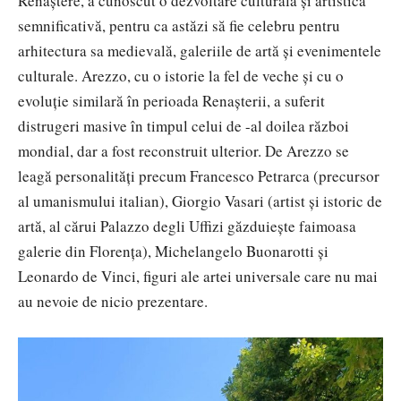
Renaștere, a cunoscut o dezvoltare culturală și artistică
semnificativă, pentru ca astăzi să fie celebru pentru
arhitectura sa medievală, galeriile de artă și evenimentele
culturale. Arezzo, cu o istorie la fel de veche și cu o
evoluție similară în perioada Renașterii, a suferit
distrugeri masive în timpul celui de -al doilea război
mondial, dar a fost reconstruit ulterior. De Arezzo se
leagă personalități precum Francesco Petrarca (precursor
al umanismului italian), Giorgio Vasari (artist și istoric de
artă, al cărui Palazzo degli Uffizi găzduiește faimoasa
galerie din Florența), Michelangelo Buonarotti și
Leonardo de Vinci, figuri ale artei universale care nu mai
au nevoie de nicio prezentare.