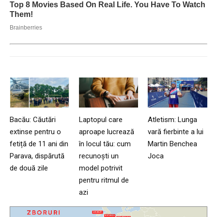
Bacău: Căutări
Laptopul care
Atletism: Lunga
extinse pentru o
aproape lucrează
vară fierbinte a lui
fetiță de 11 ani din
în locul tău: cum
Martin Benchea
Parava, dispărută
recunoști un
Joca
de două zile
model potrivit
pentru ritmul de
azi