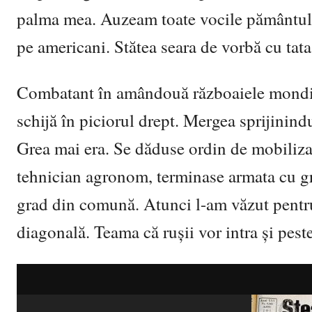
palma mea. Auzeam toate vocile pământului,
pe americani. Stătea seara de vorbă cu tata
Combatant în amândouă războaiele mondiale
schijă în piciorul drept. Mergea sprijinindu-
Grea mai era. Se dăduse ordin de mobilizare
tehnician agronom, terminase armata cu gr
grad din comună. Atunci l-am văzut pentru 
diagonală. Teama că rușii vor intra și peste