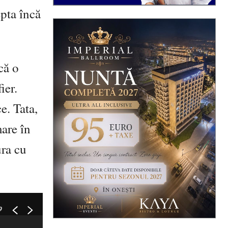
epta încă
că o
ier.
e. Tata,
are în
ura cu
9