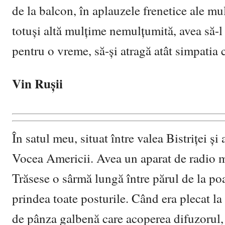
de la balcon, în aplauzele frenetice ale m
totuși altă mulțime nemulțumită, avea să-l 
pentru o vreme, să-și atragă atât simpatia c
Vin Rușii
În satul meu, situat între valea Bistriței și
Vocea Americii. Avea un aparat de radio m
Trăsese o sârmă lungă între părul de la po
prindea toate posturile. Când era plecat la 
de pânza galbenă care acoperea difuzorul,