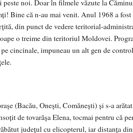
i peste noi. Doar în filmele văzute la Căminu
emți! Bine că n-au mai venit. Anul 1968 a fost 
tă, din punct de vedere teritorial-administra
oape o treime din teritoriul Moldovei. Progr
pe cincinale, impuneau un alt gen de control
ele.
raşe (Bacău, Oneşti, Comăneşti) şi s-a arătat
soțit de tovarășa Elena, tocmai pentru că per
răbătut județul cu elicopterul, iar distanța din