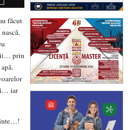
au făcut
ă nască.
eu
lii… prin
 apă.
voarelor
ii… iar
ainte…!