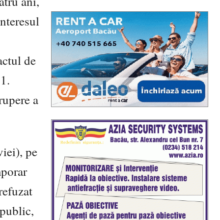
tru ani,
interesul
actul de
1.
rupere a
iei), pe
mporar
refuzat
 public,