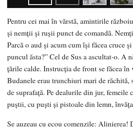
Pentru cei mai în vărstă, amintirile războiu
și nemții și rușii punct de comandă. Nemții
Parcă o aud și acum cum își făcea cruce ș
puncul ăsta?” Cel de Sus a ascultat-o. A 
țările calde. Instrucția de front se făcea î
Budanele erau trunchiuri mari de răchită, 
de suprafață. Pe dealurile din jur, femeile 
puștii, cu puști și pistoale din lemn, învăța
Se auzeau cu ecou comenzile: Alinierea! D