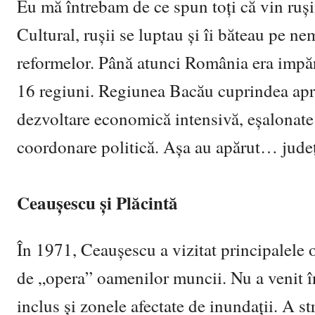
Eu mă întrebam de ce spun toți că vin ruși
Cultural, rușii se luptau și îi băteau pe n
reformelor. Până atunci România era impărți
16 regiuni. Regiunea Bacău cuprindea apr
dezvoltare economică intensivă, eșalonate 
coordonare politică. Așa au apărut… județ
Ceaușescu și Plăcintă
În 1971, Ceauşescu a vizitat principalele o
de „opera” oamenilor muncii. Nu a venit în
inclus și zonele afectate de inundații. A st