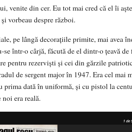
 venite din cer. Eu tot mai cred că el îi așt
 și vorbeau despre război.
, pe lângă decorațiile primite, mai avea în
se într-o cârjă, făcută de el dintr-o țeavă de f
 pentru rezerviști și cei din gărzile patriotic
adul de sergent major în 1947. Era cel mai m
prima dată în uniformă, și cu pistol la cent
 noi era reală.
1
de 