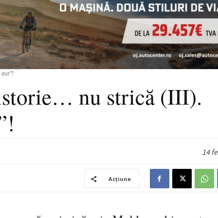
 aur”!
istorie… nu strică (III).
”!
14 f
Acțiune