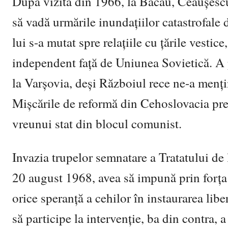
După vizita din 1966, la Bacău, Ceaușescu
să vadă urmările inundațiilor catastrofale 
lui s-a mutat spre relațiile cu țările vestic
independent față de Uniunea Sovietică. A p
la Varșovia, deși Războiul rece ne-a menț
Mișcările de reformă din Cehoslovacia pre
vreunui stat din blocul comunist.
Invazia trupelor semnatare a Tratatului de
20 august 1968, avea să impună prin forța 
orice speranță a cehilor în instaurarea lib
să participe la intervenție, ba din contra, 