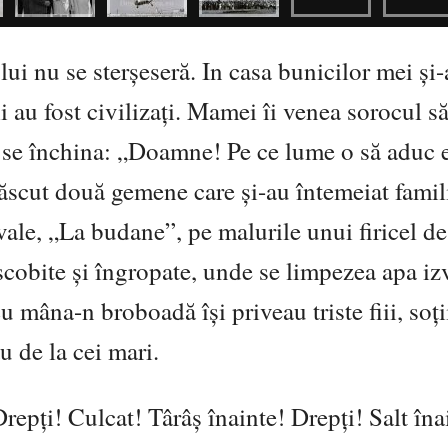
lui nu se sterșeseră. In casa bunicilor mei și-
 au fost civilizați. Mamei îi venea sorocul s
i se închina: „Doamne! Pe ce lume o să aduc 
născut două gemene care și-au întemeiat fami
n vale, „La budane”, pe malurile unui firicel de
scobite și îngropate, unde se limpezea apa iz
cu mâna-n broboadă își priveau triste fiii, soț
u de la cei mari.
repți! Culcat! Târâș înainte! Drepți! Salt în