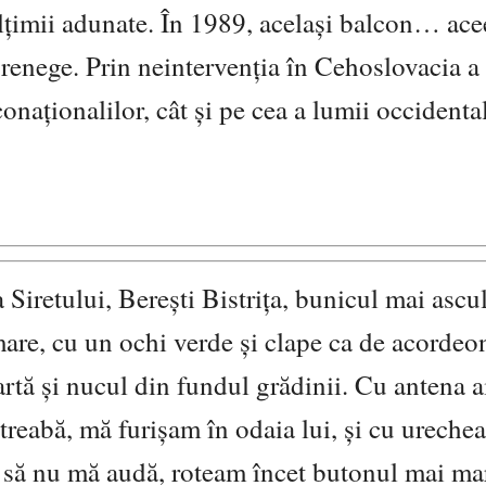
ulțimii adunate. În 1989, același balcon… acee
renege. Prin neintervenția în Cehoslovacia a 
onaționalilor, cât și pe cea a lumii occidenta
 a Siretului, Berești Bistrița, bunicul mai ascu
are, cu un ochi verde și clape ca de acordeo
artă și nucul din fundul grădinii. Cu antena a
treabă, mă furișam în odaia lui, și cu urechea
 să nu mă audă, roteam încet butonul mai ma