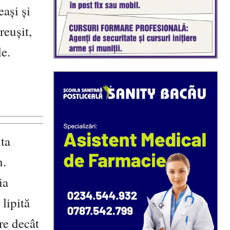
ași și
reușit,
le.
lta
n.
ia
 lipită
re decât