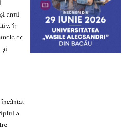
l
și anul
tiv, în
amele de
 și
 încântat
iplul a
tre