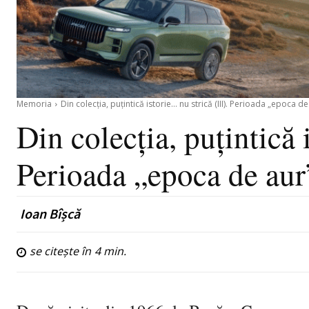
Memoria
Din colecția, puțintică istorie… nu strică (III). Perioada „epoca de
Din colecția, puțintică 
Perioada „epoca de aur
Ioan Bîșcă
se citește în
4
min.