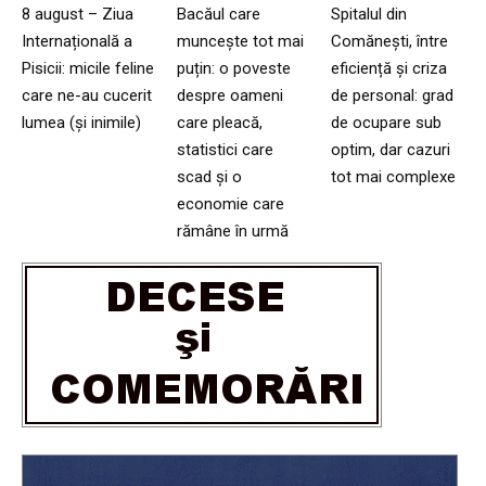
8 august – Ziua
Bacăul care
Spitalul din
Internațională a
muncește tot mai
Comănești, între
Pisicii: micile feline
puțin: o poveste
eficiență și criza
care ne-au cucerit
despre oameni
de personal: grad
lumea (și inimile)
care pleacă,
de ocupare sub
statistici care
optim, dar cazuri
scad și o
tot mai complexe
economie care
rămâne în urmă