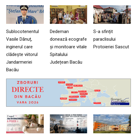
Sublocotenentul
Dedeman
S-a sfințit
Vasile Dănuț,
donează ecografe
paraclisului
inginerul care
și monitoare vitale
Protoieriei Sascut
clădește viitorul
Spitalului
Jandarmeriei
Județean Bacău
Bacău