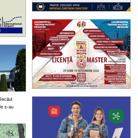
Bacăul
le s-au