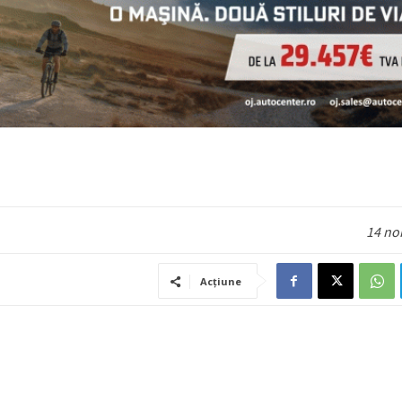
14 no
Acțiune