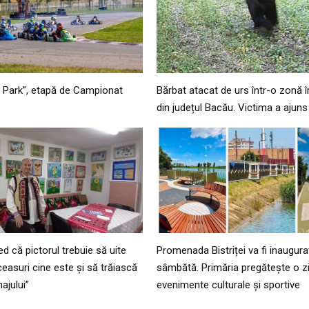
d Park”, etapă de Campionat
Bărbat atacat de urs într-o zonă 
din județul Bacău. Victima a ajuns 
ed că pictorul trebuie să uite
Promenada Bistriței va fi inaugurat
easuri cine este și să trăiască
sâmbătă. Primăria pregătește o zi
ajului”
evenimente culturale și sportive