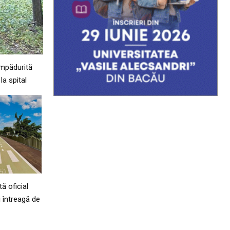
împădurită
la spital
ă oficial
 întreagă de