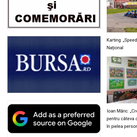
Karting: „Spee
Național
Ioan Măric: „Cr
pentru câteva c
în pielea person