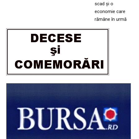
scad și o
economie care
rămâne în urmă