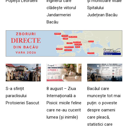
Popești Leordeni
inginerul care
și monitoare vitale
clădește viitorul
Spitalului
Jandarmeriei
Județean Bacău
Bacău
S-a sfințit
8 august – Ziua
Bacăul care
paraclisului
Internațională a
muncește tot mai
Protoieriei Sascut
Pisicii: micile feline
puțin: o poveste
care ne-au cucerit
despre oameni
lumea (și inimile)
care pleacă,
statistici care