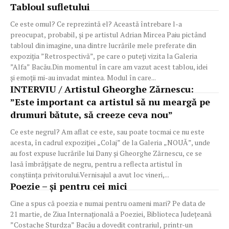
Tabloul sufletului
Ce este omul? Ce reprezintă el? Această întrebare l-a
preocupat, probabil, și pe artistul Adrian Mircea Paiu pictând
tabloul din imagine, una dintre lucrările mele preferate din
expoziția ”Retrospectivă”, pe care o puteți vizita la Galeria
”Alfa” Bacău.Din momentul în care am vazut acest tablou, idei
și emoții mi-au invadat mintea. Modul în care...
INTERVIU / Artistul Gheorghe Zărnescu:
”Este important ca artistul să nu meargă pe
drumuri bătute, să creeze ceva nou”
Ce este negrul? Am aflat ce este, sau poate tocmai ce nu este
acesta, în cadrul expoziției „Colaj” de la Galeria „NOUĂ”, unde
au fost expuse lucrările lui Dany și Gheorghe Zărnescu, ce se
lasă îmbrățișate de negru, pentru a reflecta artistul în
conștiința privitorului.Vernisajul a avut loc vineri,...
Poezie – şi pentru cei mici
Cine a spus că poezia e numai pentru oameni mari? Pe data de
21 martie, de Ziua Internațională a Poeziei, Biblioteca Judeţeană
”Costache Sturdza” Bacău a dovedit contrariul, printr-un