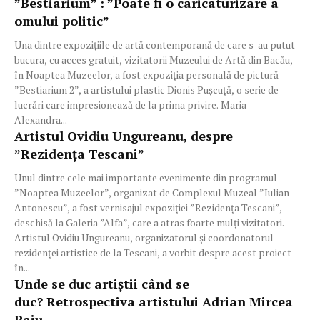
”Bestiarium” : ”Poate fi o caricaturizare a
omului politic”
Una dintre expozițiile de artă contemporană de care s-au putut
bucura, cu acces gratuit, vizitatorii Muzeului de Artă din Bacău,
în Noaptea Muzeelor, a fost expoziția personală de pictură
”Bestiarium 2”, a artistului plastic Dionis Pușcuță, o serie de
lucrări care impresionează de la prima privire. Maria –
Alexandra...
Artistul Ovidiu Ungureanu, despre
”Rezidența Tescani”
Unul dintre cele mai importante evenimente din programul
”Noaptea Muzeelor”, organizat de Complexul Muzeal ”Iulian
Antonescu”, a fost vernisajul expoziției ”Rezidența Tescani”,
deschisă la Galeria ”Alfa”, care a atras foarte mulți vizitatori.
Artistul Ovidiu Ungureanu, organizatorul și coordonatorul
rezidenței artistice de la Tescani, a vorbit despre acest proiect
în...
Unde se duc artiștii când se
duc? Retrospectiva artistului Adrian Mircea
Paiu