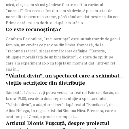
mică, obișnuiam să mă gândesc foarte mult la cuvântul
”normal”. Era ceva ce îmi doream să devin. Apoi am uitat de
normalitate pentru o vreme, până când am dat peste ea din nou.
Prima oară, mi-am dorit-o, după, am urât-o...
Ce este recunoștința?
Conform Dex online, ”recunoștința” este un substantiv de genul
feminin, un cuvânt ce provine din limba franceză, de la
”reconnaissance”, și care următoarea definiție: ”Datorie,
obligație morală față de un binefăcător”, o stare de spirit pe
care am experimentat-o cu toții la un moment dat, într-un fel
sau în...
”Vântul divin”, un spectacol care a schimbat
viețile actrițelor din distribuție
Sâmbătă, 17 iunie, veți putea vedea, la Teatrul Fain din Bacău, de
la ora 19.00, cea de-a doua reprezentație a spectacolului
”Vântul divin”, o adaptare liberă după textul ”Kamikaze”, de
Alina Nelega, în regia artistului Simona Nica. Premiera, care a
avut loc pe 27 mai, a produs un impact...
Artistul Dionis Pușcuță, despre proiectul