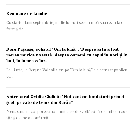
Reuniune de familie
Cu startul lunii septembrie, multe lucruri se schimbă sau revin la o
formă de...
Doru Pușcașu, solistul ”Om la lună”:”Despre asta a fost
mereu muzica noastră: despre oameni cu capul în nori și în
luni, în lumea celor...
Pe 1 iunie, la Berăria Valhalla, trupa ”Om la lună” a electrizat publicul
cu...
Antrenorul Ovidiu Ciulină: ”Noi suntem fondatorii primei
școli private de tenis din Bacău”
Mens sana in corpore sano, mintea se dezvoltă sănătos, într-un corp
sănătos, ne-o confirmă...