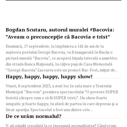
Bogdan Scutaru, autorul muralei #Bacovia:
”Aveam o preconcepție că Bacovia e trist”
Duminică, 17 septembrie, la împlinirea a 142 de ani de la
nașterea poetului George Bacovia, va fi inaugurată în Bacău o
pictură murală ”Bacovia”, ce acoperă fațada laterală a unui bloc
din strada Banca Națională, la câțiva pași de Casa Memorială
”George Bacovia”.Lucrarea este un proiect Bac-Fest, inițiat de...
Happy, happy, happy, happy show!
Vineri, 8 septembrie 2023, a avut loc în sala mare a Teatrului
Municipal ”Bacovia” premiera spectacolului ”O poveste SUPER
fericită (despre cum e să fii SUPER trist)”. Un show foarte
simpatic și foarte happy, în afară de partea în care depresia și-a
făcut apariția. Spectacolul a fost una dintre cele...
De ce urâm normalul?
V-ați gândit vreodată la ce înseamnă normalitatea? Când eram