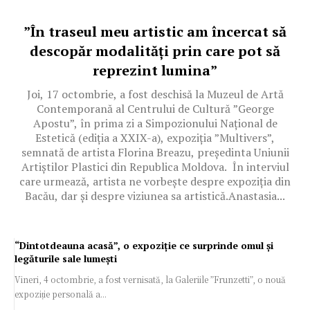
”În traseul meu artistic am încercat să
descopăr modalităţi prin care pot să
reprezint lumina”
Joi, 17 octombrie, a fost deschisă la Muzeul de Artă
Contemporană al Centrului de Cultură ”George
Apostu”, în prima zi a Simpozionului Național de
Estetică (ediția a XXIX-a), expoziția ”Multivers”,
semnată de artista Florina Breazu, președinta Uniunii
Artiștilor Plastici din Republica Moldova. În interviul
care urmează, artista ne vorbește despre expoziția din
Bacău, dar și despre viziunea sa artistică.Anastasia...
“Dintotdeauna acasă”, o expoziție ce surprinde omul și
legăturile sale lumești
Vineri, 4 octombrie, a fost vernisată, la Galeriile ”Frunzetti”, o nouă
expoziție personală a...