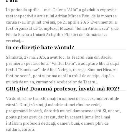
În perioada aprilie – mai, Galeria ”Alfa” a găzduit o expoziție
restrospectivă a artistului Adrian Mircea Paiu, de la moartea
căruia s-au împlinit trei ani, pe 21 aprilie 2023. Evenimentul a
fost organizat de Complexul Muzeal “Iulian Antonescu” și de
Filiala Bacău a Uniunii Artiștilor Plastici din România.La
vernisaj,...
În ce direcție bate vântul?
Sâmbătă, 27 mai 2023, a avut loc, la Teatrul Fain din Bacău,
premiera spectacolului ”Vântul Divin”, o adaptare liberă după
textul ”Kamikaze”, de Alina Nelega, în regia Simonei Nica. Au
fost pe scenă, pentru prima oară în rolul de actrițe, după o
muncă de un an, cursantele Atelierelor de Teatru...
GRI știu! Doamnă profesor, învață-mă ROZ!
Vă doriți să ne transformați în oameni de succes, indiferent de
vârstă. Doriți să simțiți mândrie atunci când ne vedeți
progresând în viață, datorită muncii dumneavoastră. Și, uneori,
poate părea greu de crezut, dar în această lume încă mai
întâlnim profesori dedicați, oameni buni, oameni plini de
căldură, cărora...