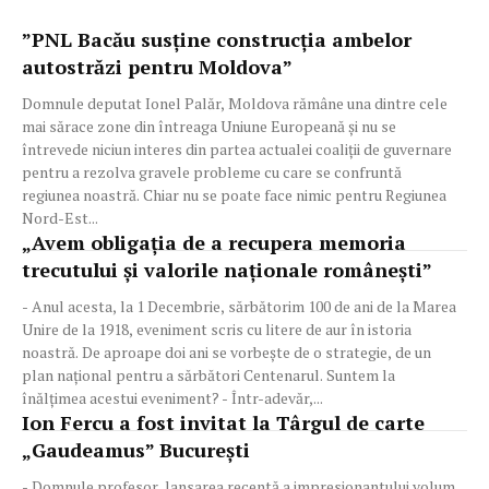
”PNL Bacău susține construcția ambelor
autostrăzi pentru Moldova”
Domnule deputat Ionel Palăr, Moldova rămâne una dintre cele
mai sărace zone din întreaga Uniune Europeană și nu se
întrevede niciun interes din partea actualei coaliții de guvernare
pentru a rezolva gravele probleme cu care se confruntă
regiunea noastră. Chiar nu se poate face nimic pentru Regiunea
Nord-Est...
„Avem obligaţia de a recupera memoria
trecutului şi valorile naţionale româneşti”
- Anul acesta, la 1 Decembrie, sărbătorim 100 de ani de la Marea
Unire de la 1918, eveniment scris cu litere de aur în istoria
noastră. De aproape doi ani se vorbeşte de o strategie, de un
plan naţional pentru a sărbători Centenarul. Suntem la
înălţimea acestui eveniment? - Într-adevăr,...
Ion Fercu a fost invitat la Târgul de carte
„Gaudeamus” Bucureşti
- Domnule profesor, lansarea recentă a impresionantului volum