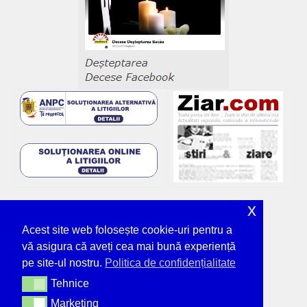
x
Acest site web folosește cookie-uri pentru a
vă asigura că aveți cea mai bună experiență
pe site-ul nostru.
Politica de confidențialitate
Tehnice
Tehnice
Marketing
Marketing