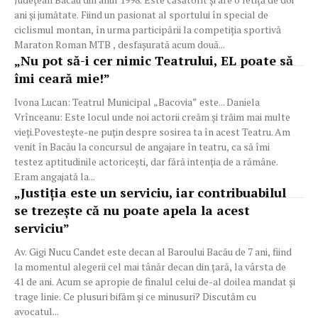
ani şi jumătate. Fiind un pasionat al sportului în special de
ciclismul montan, în urma participării la competiţia sportivă
Maraton Roman MTB , desfașurată acum două...
„Nu pot să-i cer nimic Teatrului, EL poate să
îmi ceară mie!”
Ivona Lucan: Teatrul Municipal „Bacovia” este... Daniela
Vrînceanu: Este locul unde noi actorii creăm și trăim mai multe
vieți.Povestește-ne puțin despre sosirea ta în acest Teatru. Am
venit în Bacău la concursul de angajare în teatru, ca să îmi
testez aptitudinile actoricești, dar fără intenția de a rămâne.
Eram angajată la...
„Justiţia este un serviciu, iar contribuabilul
se trezeşte că nu poate apela la acest
serviciu”
Av. Gigi Nucu Candet este decan al Baroului Bacău de 7 ani, fiind
la momentul alegerii cel mai tânăr decan din ţară, la vârsta de
41 de ani. Acum se apropie de finalul celui de-al doilea mandat şi
trage linie. Ce plusuri bifăm şi ce minusuri? Discutăm cu
avocatul...