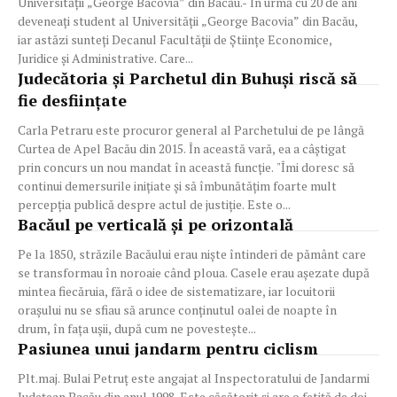
Universității „George Bacovia” din Bacău.- În urmă cu 20 de ani
deveneați student al Universității „George Bacovia” din Bacău,
iar astăzi sunteți Decanul Facultății de Științe Economice,
Juridice și Administrative. Care...
Judecătoria şi Parchetul din Buhuşi riscă să
fie desfiinţate
Carla Petraru este procuror general al Parchetului de pe lângă
Curtea de Apel Bacău din 2015. În această vară, ea a câştigat
prin concurs un nou mandat în această funcţie. "Îmi doresc să
continui demersurile iniţiate şi să îmbunătăţim foarte mult
percepţia publică despre actul de justiţie. Este o...
Bacăul pe verticală și pe orizontală
Pe la 1850, străzile Bacăului erau niște întinderi de pământ care
se transformau în noroaie când ploua. Casele erau așezate după
mintea fiecăruia, fără o idee de sistematizare, iar locuitorii
orașului nu se sfiau să arunce conținutul oalei de noapte în
drum, în fața ușii, după cum ne povestește...
Pasiunea unui jandarm pentru ciclism
Plt.maj. Bulai Petruţ este angajat al Inspectoratului de Jandarmi
Judeţean Bacău din anul 1998. Este căsătorit şi are o fetiţă de doi