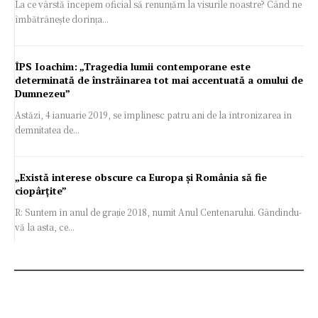
La ce vârstă începem oficial să renunțăm la visurile noastre? Când ne
îmbătrânește dorința...
ÎPS Ioachim: „Tragedia lumii contemporane este
determinată de înstrăinarea tot mai accentuată a omului de
Dumnezeu”
Astăzi, 4 ianuarie 2019, se împlinesc patru ani de la întronizarea în
demnitatea de...
„Există interese obscure ca Europa și România să fie
ciopârțite”
R: Suntem în anul de grație 2018, numit Anul Centenarului. Gândindu-
vă la asta, ce...