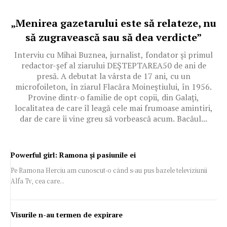
„Menirea gazetarului este să relateze, nu
să zugravească sau să dea verdicte”
Interviu cu Mihai Buznea, jurnalist, fondator și primul
redactor-șef al ziarului DEȘTEPTAREA50 de ani de
presă. A debutat la vârsta de 17 ani, cu un
microfoileton, în ziarul Flacăra Moineștiului, în 1956.
Provine dintr-o familie de opt copii, din Galați,
localitatea de care îl leagă cele mai frumoase amintiri,
dar de care îi vine greu să vorbească acum. Bacăul...
Powerful girl: Ramona și pasiunile ei
Pe Ramona Herciu am cunoscut-o când s-au pus bazele televiziunii
Alfa Tv, cea care...
Visurile n-au termen de expirare