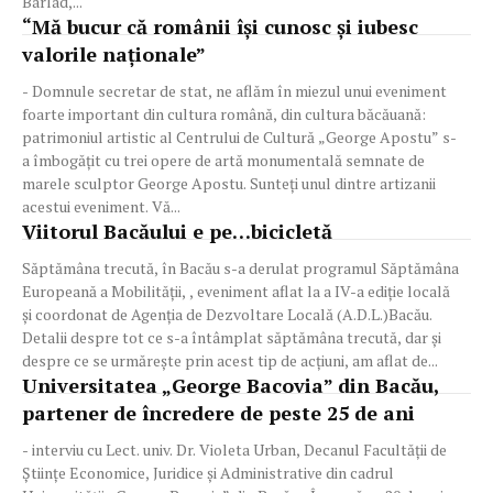
Bârlad,...
“Mă bucur că românii îşi cunosc şi iubesc
valorile naţionale”
- Domnule secretar de stat, ne aflăm în miezul unui eveniment
foarte important din cultura română, din cultura băcăuană:
patrimoniul artistic al Centrului de Cultură „George Apostu” s-
a îmbogăţit cu trei opere de artă monumentală semnate de
marele sculptor George Apostu. Sunteţi unul dintre artizanii
acestui eveniment. Vă...
Viitorul Bacăului e pe…bicicletă
Săptămâna trecută, în Bacău s-a derulat programul Săptămâna
Europeană a Mobilității, , eveniment aflat la a IV-a ediție locală
și coordonat de Agenția de Dezvoltare Locală (A.D.L.)Bacău.
Detalii despre tot ce s-a întâmplat săptămâna trecută, dar și
despre ce se urmărește prin acest tip de acțiuni, am aflat de...
Universitatea „George Bacovia” din Bacău,
partener de încredere de peste 25 de ani
- interviu cu Lect. univ. Dr. Violeta Urban, Decanul Facultății de
Științe Economice, Juridice și Administrative din cadrul