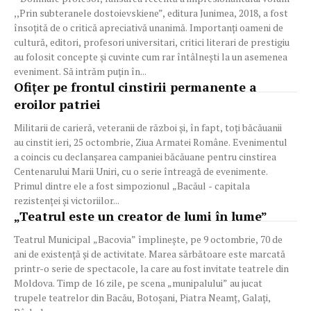
,,Prin subteranele dostoievskiene”, editura Junimea, 2018, a fost
însoţită de o critică apreciativă unanimă. Importanţi oameni de
cultură, editori, profesori universitari, critici literari de prestigiu
au folosit concepte şi cuvinte cum rar întâlneşti la un asemenea
eveniment. Să intrăm puţin în...
Ofițer pe frontul cinstirii permanente a
eroilor patriei
Militarii de carieră, veteranii de război și, în fapt, toți băcăuanii
au cinstit ieri, 25 octombrie, Ziua Armatei Române. Evenimentul
a coincis cu declanșarea campaniei băcăuane pentru cinstirea
Centenarului Marii Uniri, cu o serie întreagă de evenimente.
Primul dintre ele a fost simpozionul „Bacăul - capitala
rezistenței și victoriilor...
„Teatrul este un creator de lumi în lume”
Teatrul Municipal „Bacovia” împlineşte, pe 9 octombrie, 70 de
ani de existenţă şi de activitate. Marea sărbătoare este marcată
printr-o serie de spectacole, la care au fost invitate teatrele din
Moldova. Timp de 16 zile, pe scena „munipalului” au jucat
trupele teatrelor din Bacău, Botoşani, Piatra Neamţ, Galaţi,