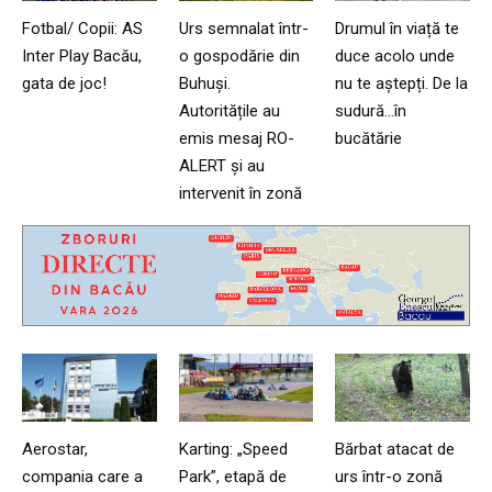
Fotbal/ Copii: AS
Urs semnalat într-
Drumul în viață te
Inter Play Bacău,
o gospodărie din
duce acolo unde
gata de joc!
Buhuși.
nu te aștepți. De la
Autoritățile au
sudură…în
emis mesaj RO-
bucătărie
ALERT și au
intervenit în zonă
Aerostar,
Karting: „Speed
Bărbat atacat de
compania care a
Park”, etapă de
urs într-o zonă