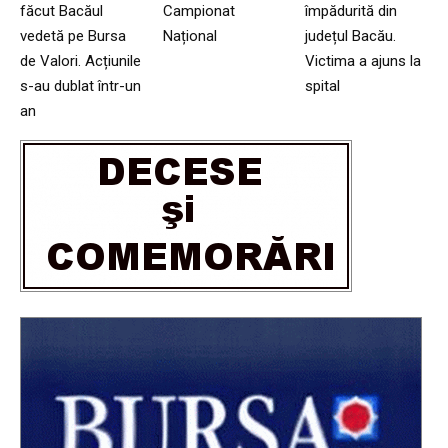
făcut Bacăul
Campionat
împădurită din
vedetă pe Bursa
Național
județul Bacău.
de Valori. Acțiunile
Victima a ajuns la
s-au dublat într-un
spital
an