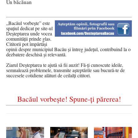
Un băcăuan
„Bacăul vorbește” este
spațiul dedicat pe site-ul
Deșteptarea unde vocea
comunității prinde glas.
Cititorii pot împărtăși
opinii despre municipiul Bacău și întreg județul, contribuind la o
dezbatere deschisă și relevantă.
Ziarul Deșteptarea te ajută să fii auzit! Fă-ți cunoscute ideile,
semnalează problemele, transmite așteptările sau bucură-te de
succesele cotidiene alături de ceilalți cititori.
Bacăul vorbește! Spune-ți părerea!