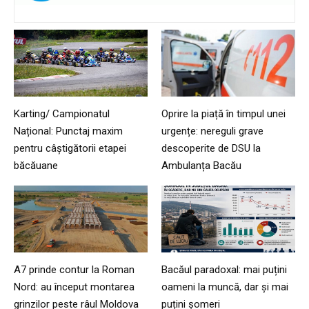
Karting/ Campionatul
Oprire la piață în timpul unei
Național: Punctaj maxim
urgențe: nereguli grave
pentru câștigătorii etapei
descoperite de DSU la
băcăuane
Ambulanța Bacău
A7 prinde contur la Roman
Bacăul paradoxal: mai puțini
Nord: au început montarea
oameni la muncă, dar și mai
grinzilor peste râul Moldova
puțini șomeri