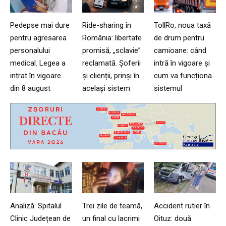
Pedepse mai dure
Ride-sharing în
TollRo, noua taxă
pentru agresarea
România: libertate
de drum pentru
personalului
promisă, „sclavie”
camioane: când
medical. Legea a
reclamată. Șoferii
intră în vigoare și
intrat în vigoare
și clienții, prinși în
cum va funcționa
din 8 august
același sistem
sistemul
Analiză: Spitalul
Trei zile de teamă,
Accident rutier în
Clinic Județean de
un final cu lacrimi
Oituz: două