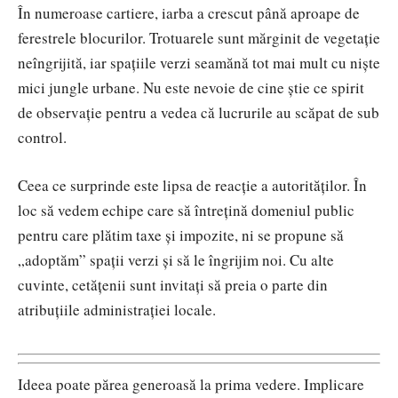
În numeroase cartiere, iarba a crescut până aproape de
ferestrele blocurilor. Trotuarele sunt mărginit de vegetație
neîngrijită, iar spațiile verzi seamănă tot mai mult cu niște
mici jungle urbane. Nu este nevoie de cine știe ce spirit
de observație pentru a vedea că lucrurile au scăpat de sub
control.
Ceea ce surprinde este lipsa de reacție a autorităților. În
loc să vedem echipe care să întrețină domeniul public
pentru care plătim taxe și impozite, ni se propune să
„adoptăm” spații verzi și să le îngrijim noi. Cu alte
cuvinte, cetățenii sunt invitați să preia o parte din
atribuțiile administrației locale.
Ideea poate părea generoasă la prima vedere. Implicare