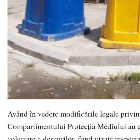
Având în vedere modificările legale privind
Compartimentului Protecția Mediului au ef
colectare a deșeurilor, fiind vizate respect