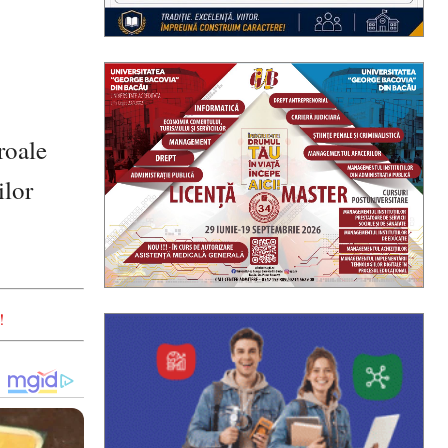
roale
ilor
!