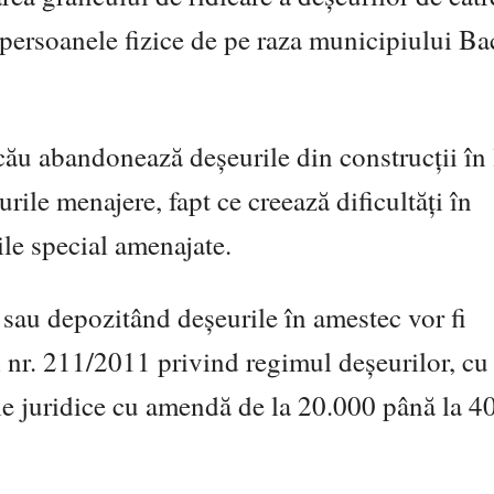
 persoanele fizice de pe raza municipiului B
cău abandonează deșeurile din construcții în 
ile menajere, fapt ce creează dificultăți în
ile special amenajate.
sau depozitând deșeurile în amestec vor fi
 nr. 211/2011 privind regimul deșeurilor, c
ele juridice cu amendă de la 20.000 până la 4