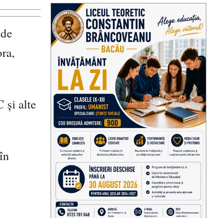
 de
ora,
 și alte
 în