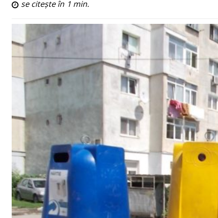
se citește în
1
min.