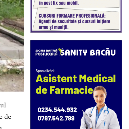
rul
e de
e