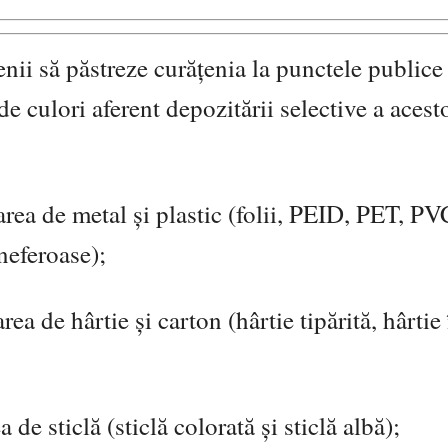
enii să păstreze curățenia la punctele publice
de culori aferent depozitării selective a acest
ea de metal și plastic (folii, PEID, PET, PVC
 neferoase);
ea de hârtie și carton (hârtie tipărită, hârtie
de sticlă (sticlă colorată și sticlă albă);