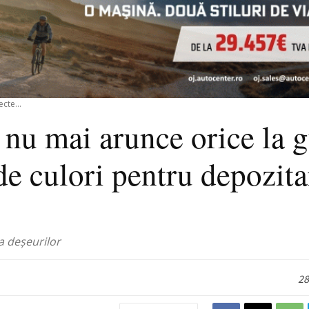
cte...
ă nu mai arunce orice la 
 de culori pentru depozita
 a deșeurilor
28