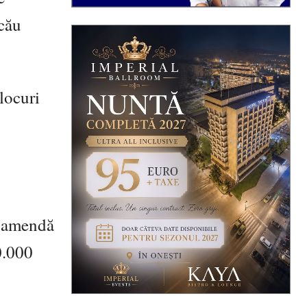
acău
locuri
u amendă
0.000