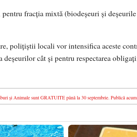
i pentru fracția mixtă (biodeșeuri și deșeurile
e, polițiștii locali vor intensifica aceste cont
 deșeurilor cât și pentru respectarea obligați
chimburi și Animale sunt GRATUITE până la 30 septembrie. Publică acum