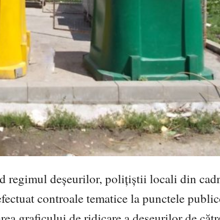
 regimul deșeurilor, polițiștii locali din cad
ectuat controale tematice la punctele public
area graficului de ridicare a deșeurilor de cătr