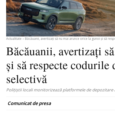
Actualitate
Băcăuanii, avertizați să nu mai arunce orice la gunoi și să respe
Băcăuanii, avertizați s
și să respecte codurile
selectivă
Polițiștii locali monitorizează platformele de depozitare
Comunicat de presa