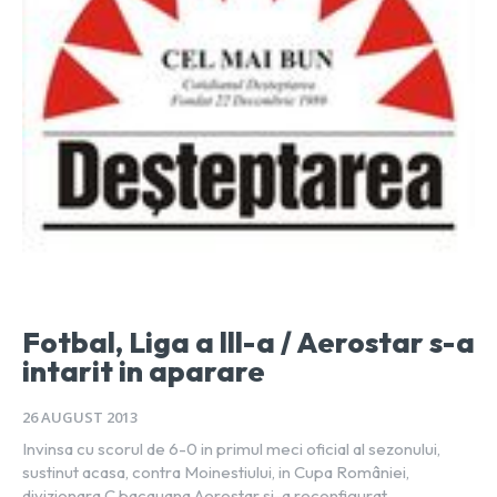
Fotbal, Liga a lll-a / Aerostar s-a
intarit in aparare
26 AUGUST 2013
Invinsa cu scorul de 6-0 in primul meci oficial al sezonului,
sustinut acasa, contra Moinestiului, in Cupa României,
divizionara C bacauana Aerostar si-a reconfigurat...