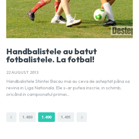
Handbalistele au batut
fotbalistele. La fotbal!
22 AUGUST 2013
Handbalistele Stiintei Bacau mai au ceva de asteptat pâna sa
revina in Liga Nationala. Ele s-ar putea inscrie, in schimb,
oricând in campionatul primei...
1.489
1.490
1.491