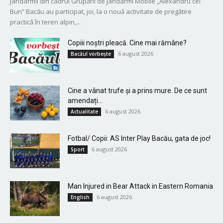
Jandarmii din cadrul Grupării de Jandarmi Mobile „Alexandru cel
Bun” Bacău au participat, joi, la o nouă activitate de pregătire
practică în teren alpin,...
Copiii noștri pleacă. Cine mai rămâne?
6 august 2026
Bacăul vorbește
Cine a vânat trufe și a prins mure. De ce sunt
amendați...
6 august 2026
Actualitate
Fotbal/ Copii: AS Inter Play Bacău, gata de joc!
6 august 2026
Sport
Man Injured in Bear Attack in Eastern Romania
6 august 2026
English