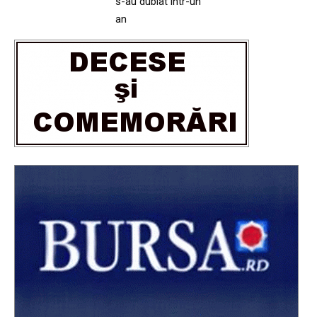
s-au dublat într-un
an