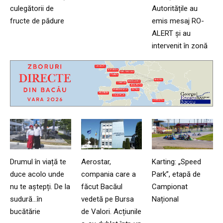
culegătorii de
Autoritățile au
fructe de pădure
emis mesaj RO-
ALERT și au
intervenit în zonă
Drumul în viață te
Aerostar,
Karting: „Speed
duce acolo unde
compania care a
Park”, etapă de
nu te aștepți. De la
făcut Bacăul
Campionat
sudură…în
vedetă pe Bursa
Național
bucătărie
de Valori. Acțiunile