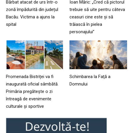
Bărbat atacat de urs într-o
Ioan Măric: „Cred că pictorul
zonă împădurită din județul
trebuie să uite pentru câteva
Bacău. Victima a ajuns la
ceasuri cine este și să
spital
trăiască în pielea
personajului”
Promenada Bistriței va fi
Schimbarea la Faţă a
inaugurată oficial sâmbătă.
Domnului
Primăria pregătește o zi
întreagă de evenimente
culturale și sportive