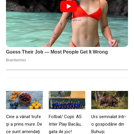
Cine a vânat trufe
Fotbal/ Copii: AS
Urs semnalat într-
și a prins mure. De
Inter Play Bacău,
o gospodărie din
ce sunt amendați
gata de joc!
Buhuși.