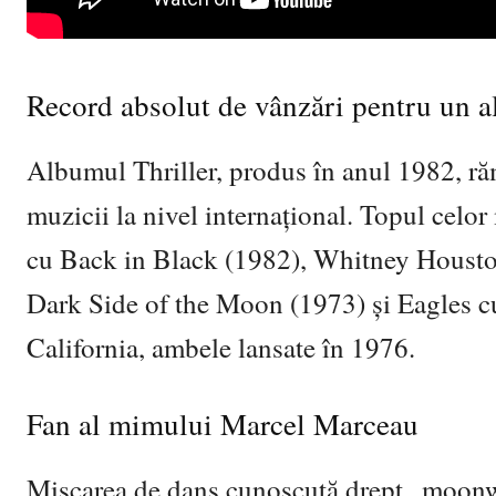
Record absolut de vânzări pentru un 
Albumul Thriller, produs în anul 1982, ră
muzicii la nivel internațional. Topul cel
cu Back in Black (1982), Whitney Houst
Dark Side of the Moon (1973) și Eagles c
California, ambele lansate în 1976.
Fan al mimului Marcel Marceau
Mișcarea de dans cunoscută drept „moonwa