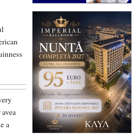
ul
erican
uinness
very
 avea
e a