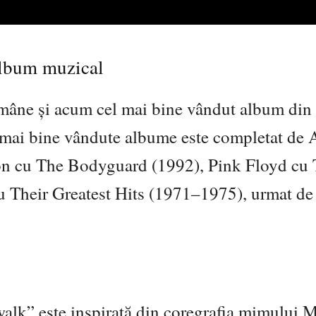
album muzical
mâne și acum cel mai bine vândut album din 
or mai bine vândute albume este completat d
on cu The Bodyguard (1992), Pink Floyd cu
u Their Greatest Hits (1971–1975), urmat de
lk” este inspirată din coregrafia mimului M