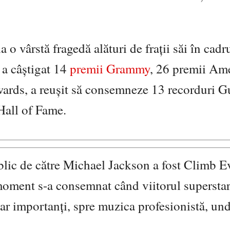
a o vârstă fragedă alături de frații săi în cadr
 a câștigat 14
premii Grammy
, 26 premii Am
rds, a reușit să consemneze 13 recorduri G
Hall of Fame.
ublic de către Michael Jackson a fost Climb E
ment s-a consemnat când viitorul superstar
ar importanți, spre muzica profesionistă, und