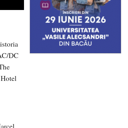
istoria
e AC/DC
 The
 Hotel
arcel