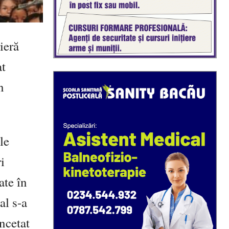
ieră
at
n
le
i
ate în
al s-a
încetat