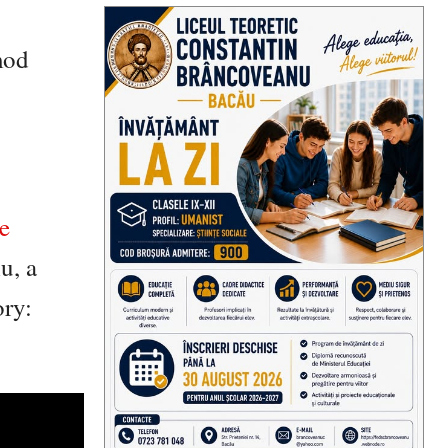
mod
e
u, a
ory: