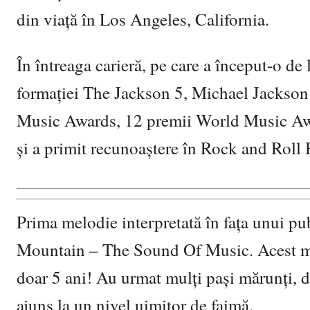
din viață în Los Angeles, California.
În întreaga carieră, pe care a început-o de l
formației The Jackson 5, Michael Jackson
Music Awards, 12 premii World Music Awa
și a primit recunoaștere în Rock and Roll 
Prima melodie interpretată în fața unui p
Mountain – The Sound Of Music. Acest mo
doar 5 ani! Au urmat mulți pași mărunți, d
ajuns la un nivel uimitor de faimă.