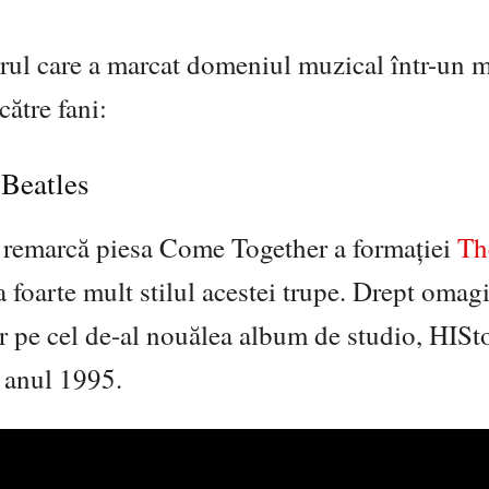
starul care a marcat domeniul muzical într-un 
către fani:
 Beatles
 se remarcă piesa Come Together a formației
Th
 foarte mult stilul acestei trupe. Drept omagi
 pe cel de-al nouălea album de studio, HISt
n anul 1995.