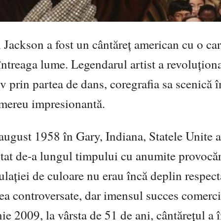
Jackson a fost un cântăreț american cu o car
întreaga lume. Legendarul artist a revoluțion
v prin partea de dans, coregrafia sa scenică î
d mereu impresionantă.
august 1958 în Gary, Indiana, Statele Unite a
ntat de-a lungul timpului cu anumite provocăr
ulației de culoare nu erau încă deplin respect
ea controversate, dar imensul succes comerci
nie 2009, la vârsta de 51 de ani, cântărețul a 