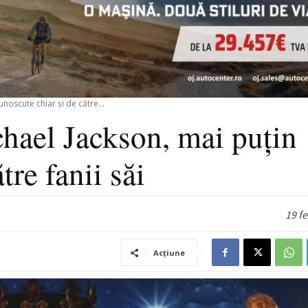
noscute chiar și de către...
chael Jackson, mai puțin
tre fanii săi
19 f
Acțiune