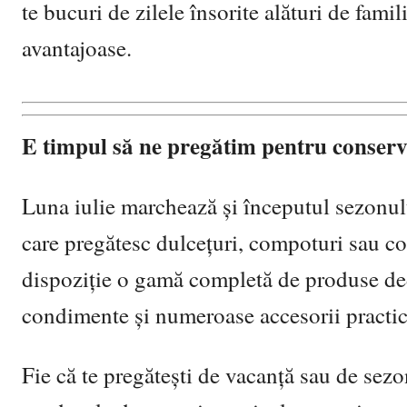
te bucuri de zilele însorite alături de fam
avantajoase.
E timpul să ne pregătim pentru conserv
Luna iulie marchează și începutul sezonulu
care pregătesc dulcețuri, compoturi sau c
dispoziție o gamă completă de produse dedi
condimente și numeroase accesorii practic
Fie că te pregătești de vacanță sau de sez