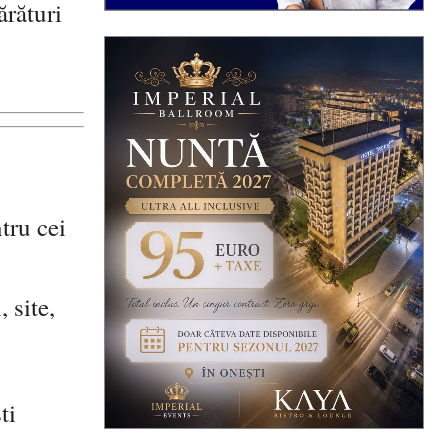
ărături
tru cei
 site,
ti