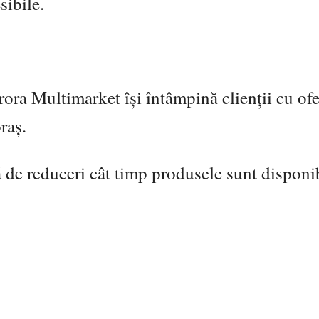
sibile.
rora Multimarket își întâmpină clienții cu ofe
oraș.
ă de reduceri cât timp produsele sunt disponib