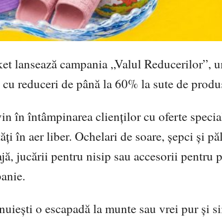
ket lansează campania „Valul Reducerilor”, 
i, cu reduceri de până la 60% la sute de produ
n în întâmpinarea clienților cu oferte specia
ăți în aer liber. Ochelari de soare, șepci și păl
jă, jucării pentru nisip sau accesorii pentru 
panie.
ănuiești o escapadă la munte sau vrei pur și s