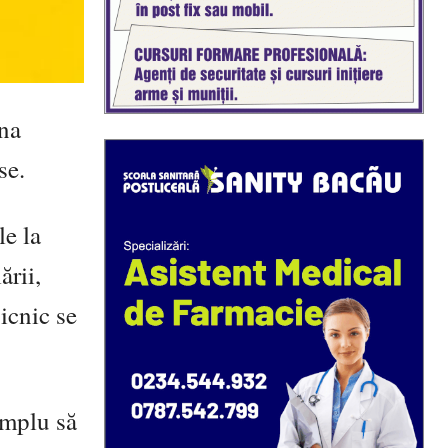
una
se.
le la
ării,
picnic se
implu să