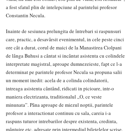
a fost sfatul plin de intelepciune al parintelui profesor
Constantin Necula.
Inainte de sesiunea prelungita de întrebari si raspunsuri
care, practic, a desavârsit evenimentul, in cele peste cinci
ore cât a durat, corul de maici de la Manastirea Ciolpani
de lânga Buhusi a cântat si incântat asistenta cu colindele
interpretate magistral, aproape dumnezeieste, fapt ce l-a
determinat pe parintele profesor Necula sa propuna salii
un moment inedit: acela de a colinda colindatorii,
intreaga asistenta cântând, ridicati in picioare, intr-o
maniera electrizanta, traditionalul „O, ce veste
minunata”. Pâna aproape de miezul noptii, parintele
profesor a interactionat continuu cu sala, careia i-a
raspuns tuturor intrebarilor despre existenta, credinta,
mântuire etc. adresate prin intermediul biletelelor scrise,