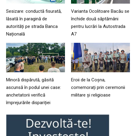
Sesizare: conductă fisurată,
Varianta Ocolitoare Bacău se
lăsată în paragină de
închide două săptămâni
autorități pe strada Banca
pentru lucrări la Autostrada
Națională
A7
Minoră dispărută, găsită
Eroii de la Coșna,
ascunsă în podul unei case:
comemorați prin ceremonii
anchetatorii verifică
militare și religioase
împrejurările dispariției