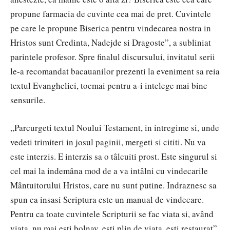
propune farmacia de cuvinte cea mai de pret. Cuvintele
pe care le propune Biserica pentru vindecarea nostra in
Hristos sunt Credinta, Nadejde si Dragoste”, a subliniat
parintele profesor. Spre finalul discursului, invitatul serii
le-a recomandat bacauanilor prezenti la eveniment sa reia
textul Evangheliei, tocmai pentru a-i intelege mai bine
sensurile.
„Parcurgeti textul Noului Testament, in intregime si, unde
vedeti trimiteri in josul paginii, mergeti si cititi. Nu va
este interzis. E interzis sa o tâlcuiti prost. Este singurul si
cel mai la indemâna mod de a va intâlni cu vindecarile
Mântuitorului Hristos, care nu sunt putine. Indraznesc sa
spun ca insasi Scriptura este un manual de vindecare.
Pentru ca toate cuvintele Scripturii se fac viata si, având
viata, nu mai esti bolnav, esti plin de viata, esti restaurat”,