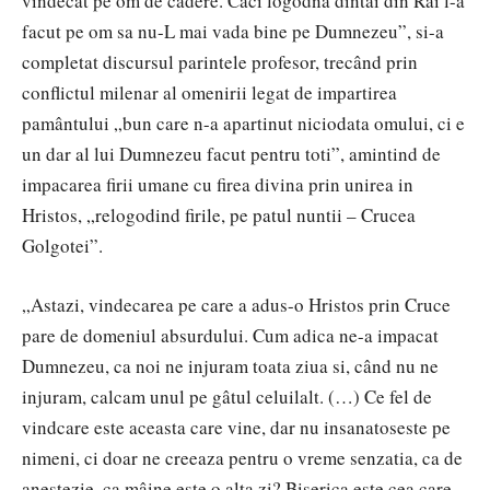
vindecat pe om de cadere. Caci logodna dintâi din Rai l-a
facut pe om sa nu-L mai vada bine pe Dumnezeu”, si-a
completat discursul parintele profesor, trecând prin
conflictul milenar al omenirii legat de impartirea
pamântului „bun care n-a apartinut niciodata omului, ci e
un dar al lui Dumnezeu facut pentru toti”, amintind de
impacarea firii umane cu firea divina prin unirea in
Hristos, „relogodind firile, pe patul nuntii – Crucea
Golgotei”.
„Astazi, vindecarea pe care a adus-o Hristos prin Cruce
pare de domeniul absurdului. Cum adica ne-a impacat
Dumnezeu, ca noi ne injuram toata ziua si, când nu ne
injuram, calcam unul pe gâtul celuilalt. (…) Ce fel de
vindcare este aceasta care vine, dar nu insanatoseste pe
nimeni, ci doar ne creeaza pentru o vreme senzatia, ca de
anestezie, ca mâine este o alta zi? Biserica este cea care