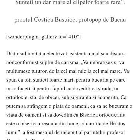
Sunteti un dar mare al clipelor foarte rare”.
preotul Costica Busuioc, protopop de Bacau
[wonderplugin_gallery id=”410″]
Distinsul invitat a electrizat asistenta cu al sau discurs
nonconformist si plin de carisma. „Va imbratisez si va
multumesc tuturor, de la cel mai mic la cel mai mare. Va
spun ca toti sunteti foarte mari, pentru bucuria pe care
mi-o faceti si pentru faptul ca dovediti ca strada, in
ortodoxie, sta, de obicei, sub siguranta si acoperita. Ca
putem sa strângem o piata de oameni, ca sa ne bucuram o
viata de oameni si sa dovedim ca Biserica ortodoxa nu
este o biserica crescuta din lume, ci daruita de Hristos
lumii”, a fost mesajul de inceput al parintelui profesor