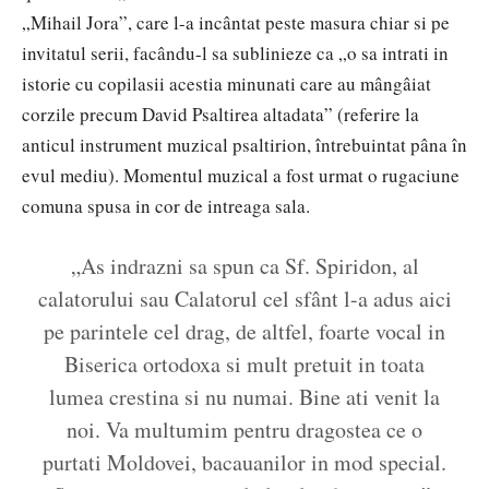
„Mihail Jora”, care l-a incântat peste masura chiar si pe
invitatul serii, facându-l sa sublinieze ca „o sa intrati in
istorie cu copilasii acestia minunati care au mângâiat
corzile precum David Psaltirea altadata” (referire la
anticul instrument muzical psaltirion, întrebuintat pâna în
evul mediu). Momentul muzical a fost urmat o rugaciune
comuna spusa in cor de intreaga sala.
„As indrazni sa spun ca Sf. Spiridon, al
calatorului sau Calatorul cel sfânt l-a adus aici
pe parintele cel drag, de altfel, foarte vocal in
Biserica ortodoxa si mult pretuit in toata
lumea crestina si nu numai. Bine ati venit la
noi. Va multumim pentru dragostea ce o
purtati Moldovei, bacauanilor in mod special.