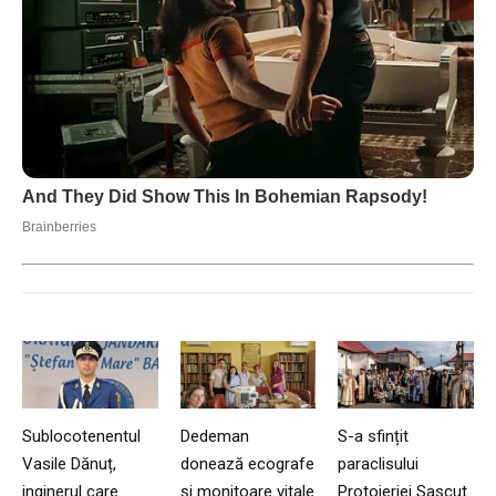
Sublocotenentul
Dedeman
S-a sfințit
Vasile Dănuț,
donează ecografe
paraclisului
inginerul care
și monitoare vitale
Protoieriei Sascut