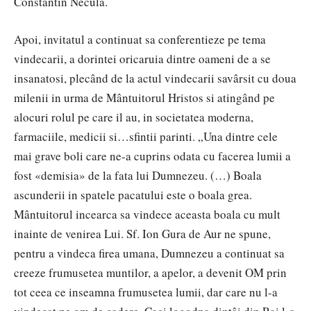
Constantin Necula.
Apoi, invitatul a continuat sa conferentieze pe tema
vindecarii, a dorintei oricaruia dintre oameni de a se
insanatosi, plecând de la actul vindecarii savârsit cu doua
milenii in urma de Mântuitorul Hristos si atingând pe
alocuri rolul pe care il au, in societatea moderna,
farmaciile, medicii si…sfintii parinti. „Una dintre cele
mai grave boli care ne-a cuprins odata cu facerea lumii a
fost «demisia» de la fata lui Dumnezeu. (…) Boala
ascunderii in spatele pacatului este o boala grea.
Mântuitorul incearca sa vindece aceasta boala cu mult
inainte de venirea Lui. Sf. Ion Gura de Aur ne spune,
pentru a vindeca firea umana, Dumnezeu a continuat sa
creeze frumusetea muntilor, a apelor, a devenit OM prin
tot ceea ce inseamna frumusetea lumii, dar care nu l-a