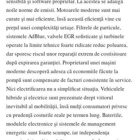
sensibilă și software proprietar. La acestea se adaugă
noile norme de emisii. Motoarele moderne sunt mai
curate și mai eficiente, însă această eficiență vine cu
prețul unei complexități uriașe. Filtrele de particule,
sistemele AdBlue, valvele EGR sofisticate și turbinele
operate la limite tehnice foarte ridicate reduc poluarea,
dar sporesc riscul unor reparații extrem de costisitoare
după expirarea garanției. Proprietarul unei mașini
moderne descoperă adesea că economiile făcute la
pompă sunt compensate de facturi consistente în service.
Nici electrificarea nu a simplificat situația. Vehiculele
hibride și electrice sunt prezentate drept viitorul
inevitabil al mobilității, însă mulți consumatori privesc
cu prudență costurile reale pe termen lung. Bateriile,
modulele electronice și sistemele de management
energetic sunt foarte scumpe, iar independența