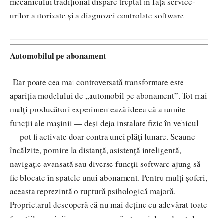
mecanicului tradițional dispare treptat în fața service-
urilor autorizate și a diagnozei controlate software.
Automobilul pe abonament
Dar poate cea mai controversată transformare este
apariția modelului de „automobil pe abonament”. Tot mai
mulți producători experimentează ideea că anumite
funcții ale mașinii — deși deja instalate fizic în vehicul
— pot fi activate doar contra unei plăți lunare. Scaune
încălzite, pornire la distanță, asistență inteligentă,
navigație avansată sau diverse funcții software ajung să
fie blocate în spatele unui abonament.
Pentru mulți șoferi,
aceasta reprezintă o ruptură psihologică majoră.
Proprietarul descoperă că nu mai deține cu adevărat toate