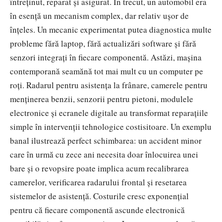
întreținut, reparat și asigurat. În trecut, un automobil era
în esență un mecanism complex, dar relativ ușor de
înțeles. Un mecanic experimentat putea diagnostica multe
probleme fără laptop, fără actualizări software și fără
senzori integrați în fiecare componentă. Astăzi, mașina
contemporană seamănă tot mai mult cu un computer pe
roți. Radarul pentru asistența la frânare, camerele pentru
menținerea benzii, senzorii pentru pietoni, modulele
electronice și ecranele digitale au transformat reparațiile
simple în intervenții tehnologice costisitoare. Un exemplu
banal ilustrează perfect schimbarea: un accident minor
care în urmă cu zece ani necesita doar înlocuirea unei
bare și o revopsire poate implica acum recalibrarea
camerelor, verificarea radarului frontal și resetarea
sistemelor de asistență. Costurile cresc exponențial
pentru că fiecare componentă ascunde electronică