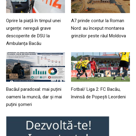
Oprire la piață în timpul unei
A7 prinde contur la Roman
urgențe: nereguli grave
Nord: au început montarea
descoperite de DSU la
grinzilor peste râul Moldova
Ambulanța Bacău
Bacăul paradoxal: mai puțini
Fotbal/ Liga 2: FC Bacău,
oameni la muncă, dar și mai
învinsă de Popești Leordeni
puțini șomeri