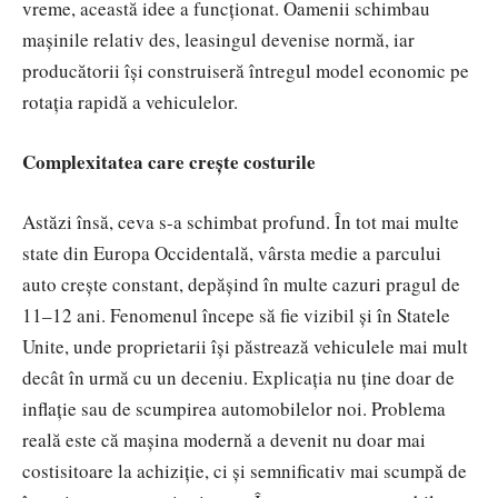
vreme, această idee a funcționat. Oamenii schimbau
mașinile relativ des, leasingul devenise normă, iar
producătorii își construiseră întregul model economic pe
rotația rapidă a vehiculelor.
Complexitatea care crește costurile
Astăzi însă, ceva s-a schimbat profund. În tot mai multe
state din Europa Occidentală, vârsta medie a parcului
auto crește constant, depășind în multe cazuri pragul de
11–12 ani. Fenomenul începe să fie vizibil și în Statele
Unite, unde proprietarii își păstrează vehiculele mai mult
decât în urmă cu un deceniu. Explicația nu ține doar de
inflație sau de scumpirea automobilelor noi. Problema
reală este că mașina modernă a devenit nu doar mai
costisitoare la achiziție, ci și semnificativ mai scumpă de