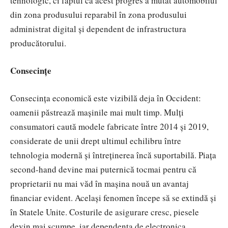
tehnologic, ci faptul că acest progres a mutat automobilul
din zona produsului reparabil în zona produsului
administrat digital și dependent de infrastructura
producătorului.
Consecințe
Consecința economică este vizibilă deja în Occident:
oamenii păstrează mașinile mai mult timp. Mulți
consumatori caută modele fabricate între 2014 și 2019,
considerate de unii drept ultimul echilibru între
tehnologia modernă și întreținerea încă suportabilă. Piața
second-hand devine mai puternică tocmai pentru că
proprietarii nu mai văd în mașina nouă un avantaj
financiar evident. Același fenomen începe să se extindă și
în Statele Unite. Costurile de asigurare cresc, piesele
devin mai scumpe, iar dependența de electronica