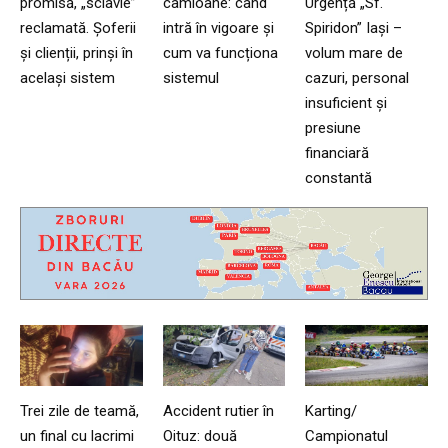
promisă, „sclavie”
camioane: când
Urgență „Sf.
reclamată. Șoferii
intră în vigoare și
Spiridon” Iași –
și clienții, prinși în
cum va funcționa
volum mare de
același sistem
sistemul
cazuri, personal
insuficient și
presiune
financiară
constantă
Trei zile de teamă,
Accident rutier în
Karting/
un final cu lacrimi
Oituz: două
Campionatul