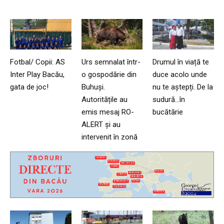
Fotbal/ Copii: AS
Urs semnalat într-
Drumul în viață te
Inter Play Bacău,
o gospodărie din
duce acolo unde
gata de joc!
Buhuși.
nu te aștepți. De la
Autoritățile au
sudură…în
emis mesaj RO-
bucătărie
ALERT și au
intervenit în zonă