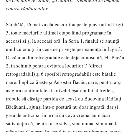
de celelalte rezultate, „aviatorii” trebuie să se impună
contra rădăuțenilor
Sâmbătă, 16 mai va cădea cortina peste play-out-ul Ligii
3, toate meciurile ultimei etape fiind programate în
aceeași zi și la aceeași oră. În Seria 1, finalul se anunță
unul cu emoții în ceea ce privește permanența în Liga 3.
Dacă una din retrogradate este deja cunoscută, FC Bacău
2, în schimb pentru evitarea locurilor 7 (direct
retrogradabil) și 6 (posibil retrogradabil) este bătălie
mare. Implicată este și Aerostar Bacău, care, pentru a-și
asigura continuitatea la nivelul eșalonului al treilea,
trebuie să câștige partida de acasă cu Bucovina Rădăuți.
Băcăuanii, ajunși într-o postură nu doar ingrată, dar și
greu de anticipat în urmă cu ceva vreme, au măcar
satisfacția că, pentru a se salva, stau numai și numai la
mâna lor. Concret, în cazul în care se vor impune contra