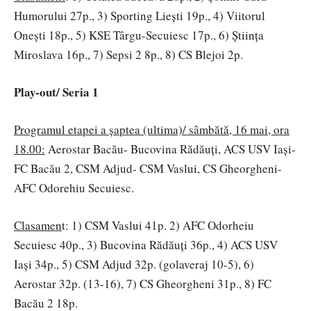
Humorului 27p., 3) Sporting Liești 19p., 4) Viitorul
Onești 18p., 5) KSE Târgu-Secuiesc 17p., 6) Știința
Miroslava 16p., 7) Sepsi 2 8p., 8) CS Blejoi 2p.
Play-out/ Seria 1
Programul etapei a șaptea (ultima)/ sâmbătă, 16 mai, ora
18.00:
Aerostar Bacău- Bucovina Rădăuți, ACS USV Iași-
FC Bacău 2, CSM Adjud- CSM Vaslui, CS Gheorgheni-
AFC Odorehiu Secuiesc.
Clasamen
t: 1) CSM Vaslui 41p. 2) AFC Odorheiu
Secuiesc 40p., 3) Bucovina Rădăuți 36p., 4) ACS USV
Iași 34p., 5) CSM Adjud 32p. (golaveraj 10-5), 6)
Aerostar 32p. (13-16), 7) CS Gheorgheni 31p., 8) FC
Bacău 2 18p.