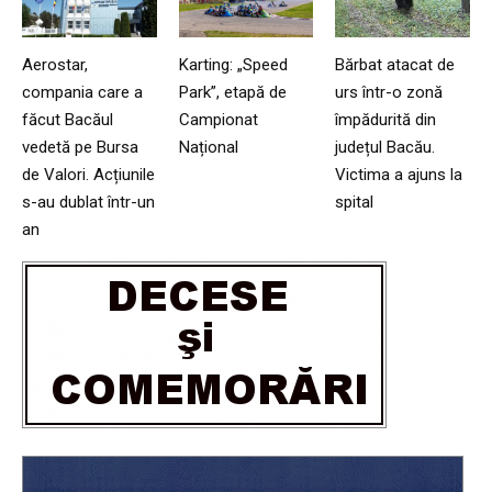
Aerostar,
Karting: „Speed
Bărbat atacat de
compania care a
Park”, etapă de
urs într-o zonă
făcut Bacăul
Campionat
împădurită din
vedetă pe Bursa
Național
județul Bacău.
de Valori. Acțiunile
Victima a ajuns la
s-au dublat într-un
spital
an