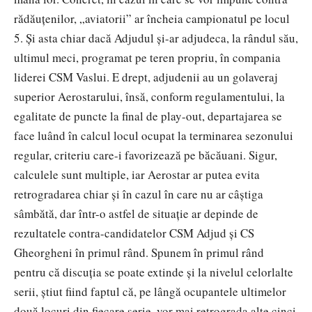
rădăuțenilor, „aviatorii” ar încheia campionatul pe locul
5. Și asta chiar dacă Adjudul și-ar adjudeca, la rândul său,
ultimul meci, programat pe teren propriu, în compania
liderei CSM Vaslui. E drept, adjudenii au un golaveraj
superior Aerostarului, însă, conform regulamentului, la
egalitate de puncte la final de play-out, departajarea se
face luând în calcul locul ocupat la terminarea sezonului
regular, criteriu care-i favorizează pe băcăuani. Sigur,
calculele sunt multiple, iar Aerostar ar putea evita
retrogradarea chiar și în cazul în care nu ar câștiga
sâmbătă, dar într-o astfel de situație ar depinde de
rezultatele contra-candidatelor CSM Adjud și CS
Gheorgheni în primul rând. Spunem în primul rând
pentru că discuția se poate extinde și la nivelul celorlalte
serii, știut fiind faptul că, pe lângă ocupantele ultimelor
două locuri din fiecare serie, vor mai retrograda alte cinci