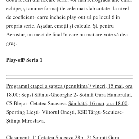
echipe, și anume formațiile cele mai slab cotate- la nivel
de coeficient- carre încheie play-out-ul pe locul 6 în
propria serie. Așadar, emoții și calcule. Și, pentru
Aerostar, un meci de final în care nu mai are voie să dea
greș.
Play-off/ Seria 1
Programul etapei a șaptea (penultima)/ vineri, 15 mai, ora
18.00
: Sepsi Sfântu-Gheorghe 2- Șoimii Gura Humorului,
CS Blejoi- Cetatea Suceava.
Sâmbătă, 16 mai, ora 18.00
:
Sporting Liești- Viitorul Onești, KSE Târgu-Secuiesc-
Știința Miroslava.
Clasament
: 1) Cetatea Suceava 28p., 2) Șoimii Gura