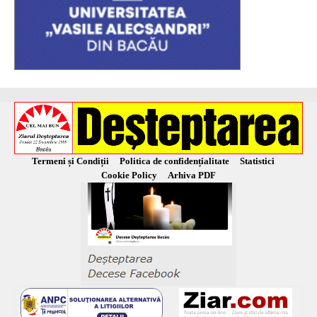
Termeni și Condiții
Politica de confidențialitate
Statistici
Cookie Policy
Arhiva PDF