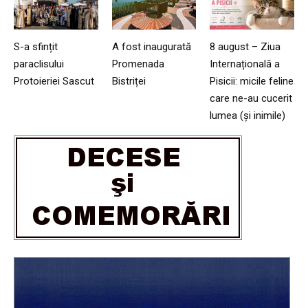
S-a sfințit
A fost inaugurată
8 august – Ziua
paraclisului
Promenada
Internațională a
Protoieriei Sascut
Bistriței
Pisicii: micile feline
care ne-au cucerit
lumea (și inimile)