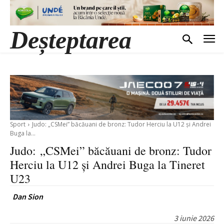
Deșteptarea
Sport
Judo: „CSMei” băcăuani de bronz: Tudor Herciu la U12 și Andrei
Buga la...
Judo: „CSMei” băcăuani de bronz: Tudor
Herciu la U12 și Andrei Buga la Tineret
U23
Dan Sion
3 iunie 2026