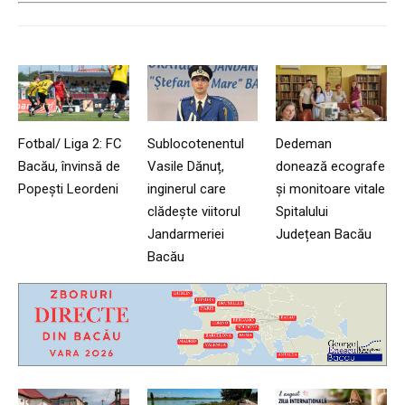
Fotbal/ Liga 2: FC
Sublocotenentul
Dedeman
Bacău, învinsă de
Vasile Dănuț,
donează ecografe
Popești Leordeni
inginerul care
și monitoare vitale
clădește viitorul
Spitalului
Jandarmeriei
Județean Bacău
Bacău