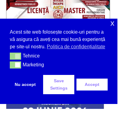
x
Acest site web folosește cookie-uri pentru a
vă asigura că aveți cea mai bună experiență
pe site-ul nostru.
Politica de confidențialitate
Tehnice
Tehnice
Marketing
Marketing
Save
Nu accept
Accept
Settings