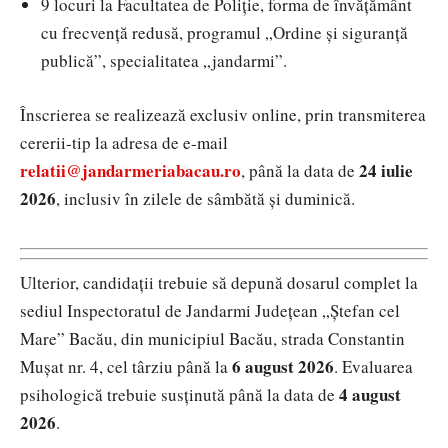
9 locuri la Facultatea de Poliție, forma de învățământ
cu frecvență redusă, programul „Ordine și siguranță
publică”, specialitatea „jandarmi”.
Înscrierea se realizează exclusiv online, prin transmiterea
cererii-tip la adresa de e-mail
relatii@jandarmeriabacau.ro
24 iulie
, până la data de
2026
, inclusiv în zilele de sâmbătă și duminică.
Ulterior, candidații trebuie să depună dosarul complet la
sediul
Inspectoratul de Jandarmi Județean „Ștefan cel
Mare” Bacău
, din municipiul Bacău, strada Constantin
6 august 2026
Mușat nr. 4, cel târziu până la
. Evaluarea
4 august
psihologică trebuie susținută până la data de
2026
.