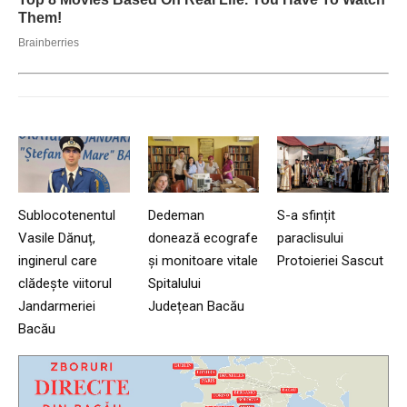
Sublocotenentul
Dedeman
S-a sfințit
Vasile Dănuț,
donează ecografe
paraclisului
inginerul care
și monitoare vitale
Protoieriei Sascut
clădește viitorul
Spitalului
Jandarmeriei
Județean Bacău
Bacău