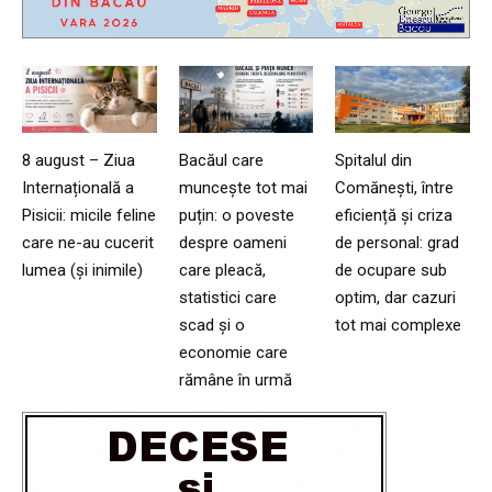
8 august – Ziua
Bacăul care
Spitalul din
Internațională a
muncește tot mai
Comănești, între
Pisicii: micile feline
puțin: o poveste
eficiență și criza
care ne-au cucerit
despre oameni
de personal: grad
lumea (și inimile)
care pleacă,
de ocupare sub
statistici care
optim, dar cazuri
scad și o
tot mai complexe
economie care
rămâne în urmă