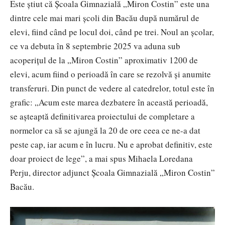
Este știut că Școala Gimnazială „Miron Costin” este una
dintre cele mai mari școli din Bacău după numărul de
elevi, fiind când pe locul doi, când pe trei. Noul an școlar,
ce va debuta în 8 septembrie 2025 va aduna sub
acoperițul de la „Miron Costin” aproximativ 1200 de
elevi, acum fiind o perioadă în care se rezolvă și anumite
transferuri. Din punct de vedere al catedrelor, totul este în
grafic: „Acum este marea dezbatere în această perioadă,
se așteaptă definitivarea proiectului de completare a
normelor ca să se ajungă la 20 de ore ceea ce ne-a dat
peste cap, iar acum e în lucru. Nu e aprobat definitiv, este
doar proiect de lege”, a mai spus Mihaela Loredana
Perju, director adjunct Școala Gimnazială „Miron Costin”
Bacău.