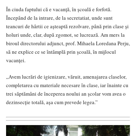
În ciuda faptului că e vacanță, în școală e forfotă.
Începând de la intrare, de la secretatiat, unde sunt
teancuri de hârtii ce așteaptă rezolvare, până prin clase și
holuri unde, clar, după zgomot, se lucrează. Am mers la
biroul directorului adjunct, prof. Mihaela Loredana Perju,
să ne explice ce se întâmplă prin școală, în mijlocul
vacanței.
„Avem lucrări de igienizare, văruit, amenajarea claselor,
completarea cu materiale necesare în clase, iar înainte cu
trei săptămâni de începerea noului an școlar vom avea o
dezinsecție totală, așa cum prevede legea.”