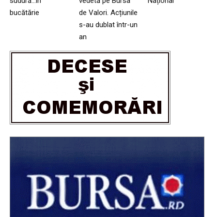
sudură…în
vedetă pe Bursa
Național
bucătărie
de Valori. Acțiunile
s-au dublat într-un
an