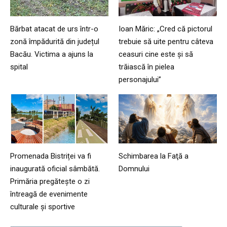
Bărbat atacat de urs într-o
Ioan Măric: „Cred că pictorul
zonă împădurită din județul
trebuie să uite pentru câteva
Bacău. Victima a ajuns la
ceasuri cine este și să
spital
trăiască în pielea
personajului”
Promenada Bistriței va fi
Schimbarea la Faţă a
inaugurată oficial sâmbătă.
Domnului
Primăria pregătește o zi
întreagă de evenimente
culturale și sportive