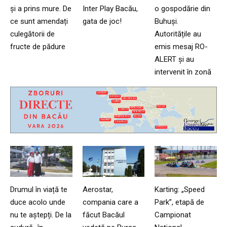
și a prins mure. De
Inter Play Bacău,
o gospodărie din
ce sunt amendați
gata de joc!
Buhuși.
culegătorii de
Autoritățile au
fructe de pădure
emis mesaj RO-
ALERT și au
intervenit în zonă
Drumul în viață te
Aerostar,
Karting: „Speed
duce acolo unde
compania care a
Park”, etapă de
nu te aștepți. De la
făcut Bacăul
Campionat