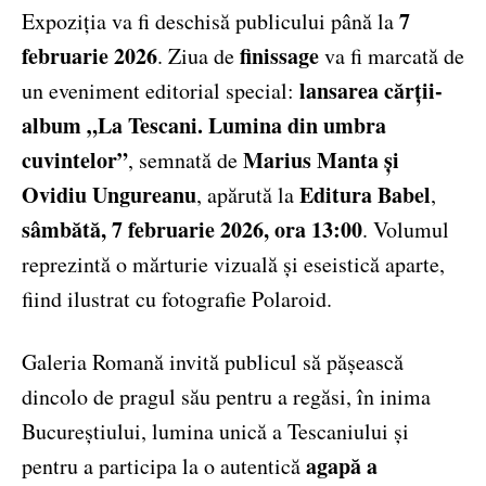
7
Expoziția va fi deschisă publicului până la
februarie 2026
finissage
. Ziua de
va fi marcată de
lansarea cărții-
un eveniment editorial special:
album „La Tescani. Lumina din umbra
cuvintelor”
Marius Manta și
, semnată de
Ovidiu Ungureanu
Editura Babel
, apărută la
,
sâmbătă, 7 februarie 2026, ora 13:00
. Volumul
reprezintă o mărturie vizuală și eseistică aparte,
fiind ilustrat cu fotografie Polaroid.
Galeria Romană invită publicul să pășească
dincolo de pragul său pentru a regăsi, în inima
Bucureștiului, lumina unică a Tescaniului și
agapă a
pentru a participa la o autentică