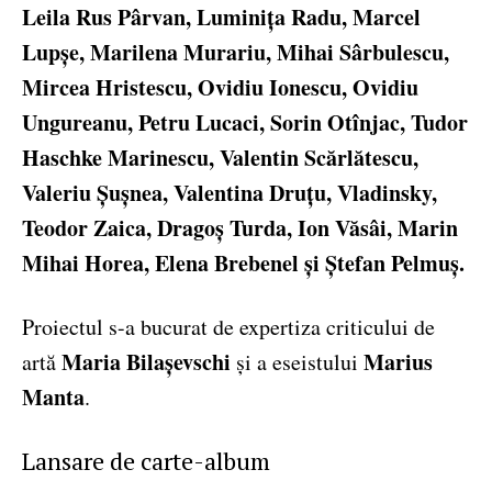
Leila Rus Pârvan, Luminița Radu, Marcel
Lupșe, Marilena Murariu, Mihai Sârbulescu,
Mircea Hristescu, Ovidiu Ionescu, Ovidiu
Ungureanu, Petru Lucaci, Sorin Otînjac, Tudor
Haschke Marinescu, Valentin Scărlătescu,
Valeriu Șușnea, Valentina Druțu, Vladinsky,
Teodor Zaica, Dragoș Turda, Ion Văsâi, Marin
Mihai Horea, Elena Brebenel și Ștefan Pelmuș.
Proiectul s-a bucurat de expertiza criticului de
Maria Bilașevschi
Marius
artă
și a eseistului
Manta
.
Lansare de carte-album