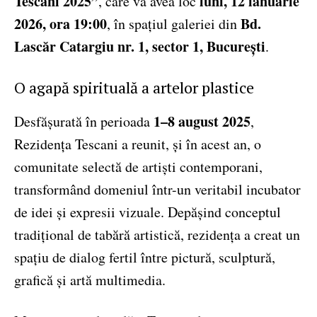
Tescani 2025”
luni, 12 ianuarie
, care va avea loc
2026, ora 19:00
Bd.
, în spațiul galeriei din
Lascăr Catargiu nr. 1, sector 1, București
.
O agapă spirituală a artelor plastice
1–8 august 2025
Desfășurată în perioada
,
Rezidența Tescani a reunit, și în acest an, o
comunitate selectă de artiști contemporani,
transformând domeniul într-un veritabil incubator
de idei și expresii vizuale. Depășind conceptul
tradițional de tabără artistică, rezidența a creat un
spațiu de dialog fertil între pictură, sculptură,
grafică și artă multimedia.