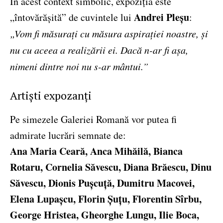
În acest context simbolic, expoziția este
Andrei Pleșu
„întovărășită” de cuvintele lui
:
„Vom fi măsurați cu măsura aspirației noastre, și
nu cu aceea a realizării ei. Dacă n-ar fi așa,
nimeni dintre noi nu s-ar mântui.”
Artiști expozanți
Pe simezele Galeriei Romană vor putea fi
admirate lucrări semnate de:
Ana Maria Ceară, Anca Mihăilă, Bianca
Rotaru, Cornelia Săvescu, Diana Brăescu, Dinu
Săvescu, Dionis Pușcuță, Dumitru Macovei,
Elena Lupașcu, Florin Șuțu, Florentin Sîrbu,
George Hristea, Gheorghe Lungu, Ilie Boca,