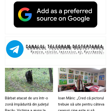
Bărbat atacat de urs într-o
Ioan Măric: „Cred că pictorul
zonă împădurită din județul
trebuie să uite pentru câteva
Bacău. Victima a ajuns la
ceasuri cine este și să