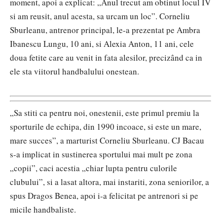
moment, apoi a explicat: „Anul trecut am obtinut locul IV
si am reusit, anul acesta, sa urcam un loc”. Corneliu
Sburleanu, antrenor principal, le-a prezentat pe Ambra
Ibanescu Lungu, 10 ani, si Alexia Anton, 11 ani, cele
doua fetite care au venit in fata alesilor, precizând ca in
ele sta viitorul handbalului onestean.
„Sa stiti ca pentru noi, onestenii, este primul premiu la
sporturile de echipa, din 1990 incoace, si este un mare,
mare succes”, a marturist Corneliu Sburleanu. CJ Bacau
s-a implicat in sustinerea sportului mai mult pe zona
„copii”, caci acestia „chiar lupta pentru culorile
clubului”, si a lasat altora, mai instariti, zona seniorilor, a
spus Dragos Benea, apoi i-a felicitat pe antrenori si pe
micile handbaliste.