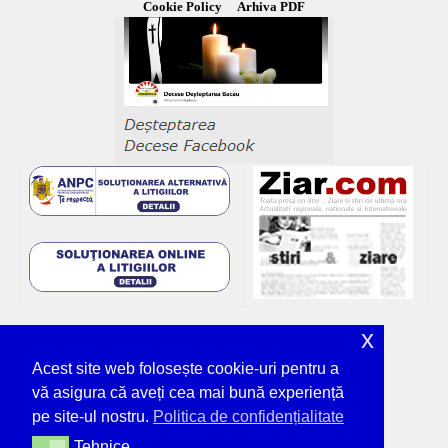
Cookie Policy
Arhiva PDF
x
Acest site web folosește cookie-uri pentru a
vă asigura că aveți cea mai bună experiență
pe site-ul nostru.
Politica de confidențialitate
Tehnice
Tehnice