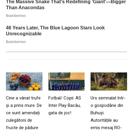
Cine a vânat trufe
Fotbal/ Copii: AS
Urs semnalat într-
și a prins mure. De
Inter Play Bacău,
o gospodărie din
ce sunt amendați
gata de joc!
Buhuși.
culegătorii de
Autoritățile au
fructe de pădure
emis mesaj RO-