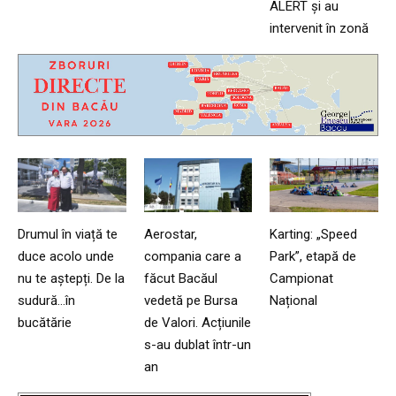
ALERT și au
intervenit în zonă
Drumul în viață te
Aerostar,
Karting: „Speed
duce acolo unde
compania care a
Park”, etapă de
nu te aștepți. De la
făcut Bacăul
Campionat
sudură…în
vedetă pe Bursa
Național
bucătărie
de Valori. Acțiunile
s-au dublat într-un
an