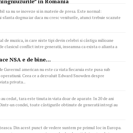
chingniuzurile” in Romania
nu se inoveze si in materie de presa. Este normal:
 sfanta dogma iar daca nu cresc veniturile, atunci trebuie scazute
 de muzica, in care niste tipi devin celebri si câstiga milioane
face NSA e de bine…
e Guvernul american nu este ca viata fiecaruia este pusa sub
dward Snowden despre
iata privata...
t, tara este tinuta in viata doar de aparate. In 20 de ani
 Dintr-un condei, toate câstigurile obtinute de generatii intregi au
citeasca. Din acest punct de vedere suntem pe primul loc in Europa.