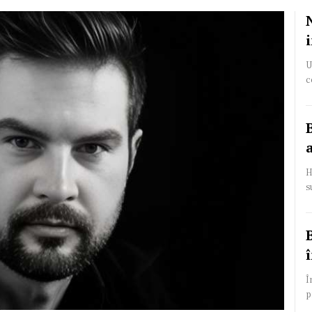
U
c
H
s
Î
p