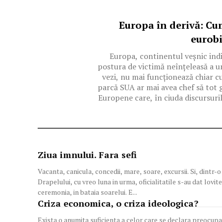
Europa în derivă: C
eurobi
Europa, continentul veșnic indi
postura de victimă neînțeleasă a un
vezi, nu mai funcționează chiar cu
parcă SUA ar mai avea chef să tot g
Europene care, în ciuda discursuril
Ziua imnului. Fara sefi
Vacanta, canicula, concedii, mare, soare, excursii. Si, dintr-o data, Ziua
Drapelului, cu vreo luna in urma, oficialitatile s-au dat lovite
ceremonia, in bataia soarelui. E...
Criza economica, o criza ideologica?
Exista o anumita suficienta a celor care se declara preocup