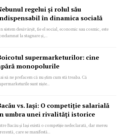
Nebunul regelui și rolul său
indispensabil în dinamica socială
n sistem desăvârșit, fie el social, economic sau cosmic, este
ondamnat la stagnare și,...
Boicotul supermarketurilor: cine
apără monopolurile
ai să ne prefacem că nu știm cum stă treaba. Că
upermarketurile sunt niște...
Bacău vs. Iași: O competiție salarială
în umbra unei rivalități istorice
ntre Bacău și Iași există o competiție nedeclarată, dar mereu
rezentă, care se manifestă...