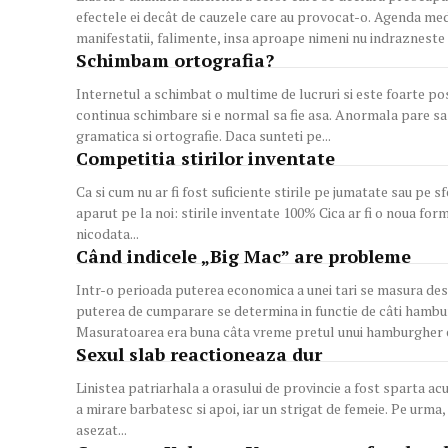
efectele ei decât de cauzele care au provocat-o. Agenda media este supraincarcata cu stiri referitoare la concedieri,
manifestatii, falimente, insa aproape nimeni nu indrazneste s
Schimbam ortografia?
Internetul a schimbat o multime de lucruri si este foarte posibil sa schimb
continua schimbare si e normal sa fie asa. Anormala pare sa f
gramatica si ortografie. Daca sunteti pe...
Competitia stirilor inventate
Ca si cum nu ar fi fost suficiente stirile pe jumatate sau pe s
aparut pe la noi: stirile inventate 100% Cica ar fi o noua forma de umor. Sa citeasca românul lucruri care nu s-au intâmplat
nicodata...
Când indicele „Big Mac” are probleme
Intr-o perioada puterea economica a unei tari se masura destu
puterea de cumparare se determina in functie de câti hambur
Masuratoarea era buna câta vreme pretul unui hamburgher e
Sexul slab reactioneaza dur
Linistea patriarhala a orasului de provincie a fost sparta ac
a mirare barbatesc si apoi, iar un strigat de femeie. Pe urma, o
asezat...