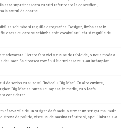
a ia taurul de coarne...
e si regulile ortografice. Desigur, limba este in
ie viteza cu care se schimba atât vocabularul cât si regulile de
fert adevarate, livrate fara nici o rusine de tabloide, o noua moda a
l de serios cu ajutorul "indicelui Big Mac". Cu alte cuvinte,
gheri Big Mac se puteau cumpara, in medie, cu o leafa.
ra considerat...
um câteva zile de un strigat de femeie. A urmat un strigat mai mult
 sirena de politie, niste usi de masina trântite si, apoi, linistea s-a