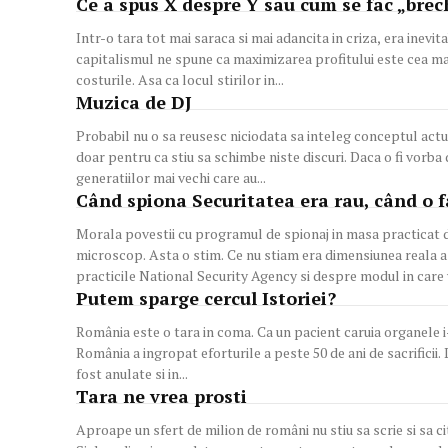
Ce a spus X despre Y sau cum se fac „bre
Intr-o tara tot mai saraca si mai adancita in criza, era inevitabil sa 
capitalismul ne spune ca maximizarea profitului este cea mai
costurile. Asa ca locul stirilor in...
Muzica de DJ
Probabil nu o sa reusesc niciodata sa inteleg conceptul actual
doar pentru ca stiu sa schimbe niste discuri. Daca o fi vorba de clasicul conflict intre generatii, inseamna ca exista o alianta a
generatiilor mai vechi care au...
Când spiona Securitatea era rau, când o 
Morala povestii cu programul de spionaj in masa practicat d
microscop. Asta o stim. Ce nu stiam era dimensiunea reala a operatiunii. Ceea ce a dezvaluit E
practicile National Security Agency si despre modul in care v
Putem sparge cercul Istoriei?
România este o tara in coma. Ca un pacient caruia organele i-au ceda
România a ingropat eforturile a peste 50 de ani de sacrificii.
fost anulate si in...
Tara ne vrea prosti
Aproape un sfert de milion de români nu stiu sa scrie si sa 