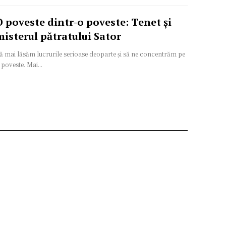
O poveste dintr-o poveste: Tenet și
misterul pătratului Sator
ă mai lăsăm lucrurile serioase deoparte și să ne concentrăm pe
 poveste. Mai...