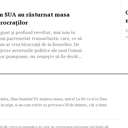
um SUA au răsturnat masa
rocraților
S
gnat și profund revoltat, mai nou în
o
ui parteneriat transatlantic care, ce să
m ar vrea birocrații de la Bruxelles. De
ireze aventurile politice ale unei Uniuni
or pompoase, nu reușește să fie decât...
 Imnului! Pe nepusa masa, neica! La fel ca si la Ziua
 in aripi, si au cam evitat sa petreaca 20 de minute, cât a tinut
ati de criza economica si care se preocupa aproape exclusiv de