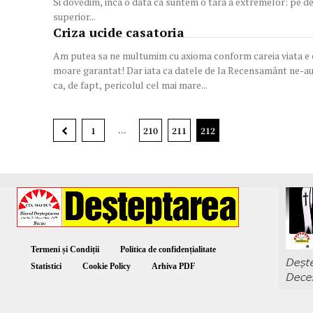
Si dovedim, inca o data ca suntem o tara a extremelor: pe 
superior...
Criza ucide casatoria
Am putea sa ne multumim cu axioma conform careia viata e ce
moare garantat! Dar iata ca datele de la Recensamânt ne-au adus niste informatii interesante pentru a dezvolta o teorie cum
ca, de fapt, pericolul cel mai mare...
...
1
210
211
212
Termeni și Condiții
Politica de confidențialitate
Statistici
Cookie Policy
Arhiva PDF