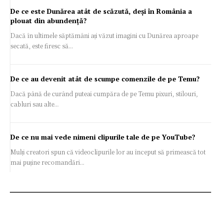
De ce este Dunărea atât de scăzută, deși în România a
plouat din abundență?
Dacă în ultimele săptămâni ați văzut imagini cu Dunărea aproape
secată, este firesc să...
De ce au devenit atât de scumpe comenzile de pe Temu?
Dacă până de curând puteai cumpăra de pe Temu pixuri, stilouri,
cabluri sau alte...
De ce nu mai vede nimeni clipurile tale de pe YouTube?
Mulți creatori spun că videoclipurile lor au început să primească tot
mai puține recomandări...