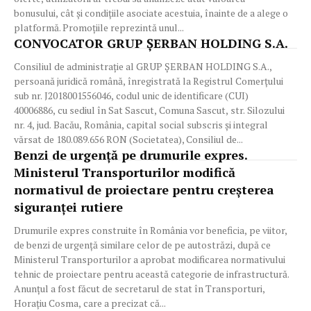
bonusului, cât și condițiile asociate acestuia, înainte de a alege o
platformă. Promoțiile reprezintă unul...
CONVOCATOR GRUP ȘERBAN HOLDING S.A.
Consiliul de administrație al GRUP ȘERBAN HOLDING S.A.,
persoană juridică română, înregistrată la Registrul Comerțului
sub nr. J2018001556046, codul unic de identificare (CUI)
40006886, cu sediul în Sat Sascut, Comuna Sascut, str. Silozului
nr. 4, jud. Bacău, România, capital social subscris și integral
vărsat de 180.089.656 RON (Societatea), Consiliul de...
Benzi de urgență pe drumurile expres.
Ministerul Transporturilor modifică
normativul de proiectare pentru creșterea
siguranței rutiere
Drumurile expres construite în România vor beneficia, pe viitor,
de benzi de urgență similare celor de pe autostrăzi, după ce
Ministerul Transporturilor a aprobat modificarea normativului
tehnic de proiectare pentru această categorie de infrastructură.
Anunțul a fost făcut de secretarul de stat în Transporturi,
Horațiu Cosma, care a precizat că...