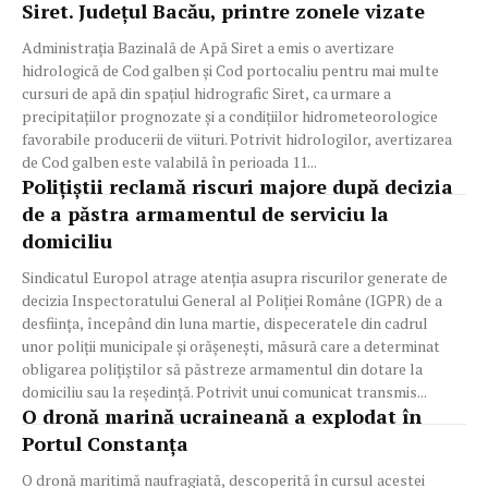
Siret. Județul Bacău, printre zonele vizate
Administrația Bazinală de Apă Siret a emis o avertizare
hidrologică de Cod galben și Cod portocaliu pentru mai multe
cursuri de apă din spațiul hidrografic Siret, ca urmare a
precipitațiilor prognozate și a condițiilor hidrometeorologice
favorabile producerii de viituri. Potrivit hidrologilor, avertizarea
de Cod galben este valabilă în perioada 11...
Polițiștii reclamă riscuri majore după decizia
de a păstra armamentul de serviciu la
domiciliu
Sindicatul Europol atrage atenția asupra riscurilor generate de
decizia Inspectoratului General al Poliției Române (IGPR) de a
desființa, începând din luna martie, dispeceratele din cadrul
unor poliții municipale și orășenești, măsură care a determinat
obligarea polițiștilor să păstreze armamentul din dotare la
domiciliu sau la reședință. Potrivit unui comunicat transmis...
O dronă marină ucraineană a explodat în
Portul Constanța
O dronă maritimă naufragiată, descoperită în cursul acestei