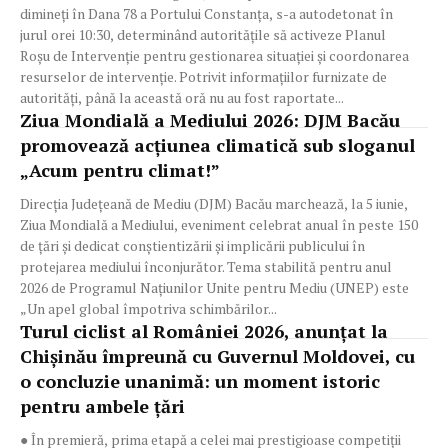
dimineți în Dana 78 a Portului Constanța, s-a autodetonat în
jurul orei 10:30, determinând autoritățile să activeze Planul
Roșu de Intervenție pentru gestionarea situației și coordonarea
resurselor de intervenție. Potrivit informațiilor furnizate de
autorități, până la această oră nu au fost raportate...
Ziua Mondială a Mediului 2026: DJM Bacău
promovează acțiunea climatică sub sloganul
„Acum pentru climat!”
Direcția Județeană de Mediu (DJM) Bacău marchează, la 5 iunie,
Ziua Mondială a Mediului, eveniment celebrat anual în peste 150
de țări și dedicat conștientizării și implicării publicului în
protejarea mediului înconjurător. Tema stabilită pentru anul
2026 de Programul Națiunilor Unite pentru Mediu (UNEP) este
„Un apel global împotriva schimbărilor...
Turul ciclist al României 2026, anunțat la
Chișinău împreună cu Guvernul Moldovei, cu
o concluzie unanimă: un moment istoric
pentru ambele țări
● În premieră, prima etapă a celei mai prestigioase competiții