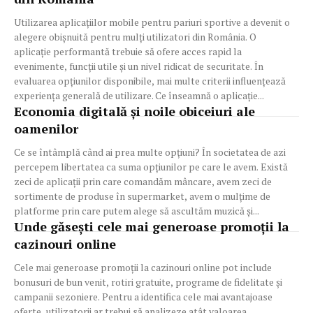
Utilizarea aplicațiilor mobile pentru pariuri sportive a devenit o
alegere obișnuită pentru mulți utilizatori din România. O
aplicație performantă trebuie să ofere acces rapid la
evenimente, funcții utile și un nivel ridicat de securitate. În
evaluarea opțiunilor disponibile, mai multe criterii influențează
experiența generală de utilizare. Ce înseamnă o aplicație...
Economia digitală și noile obiceiuri ale
oamenilor
Ce se întâmplă când ai prea multe opțiuni? În societatea de azi
percepem libertatea ca suma opțiunilor pe care le avem. Există
zeci de aplicații prin care comandăm mâncare, avem zeci de
sortimente de produse în supermarket, avem o mulțime de
platforme prin care putem alege să ascultăm muzică și...
Unde găsești cele mai generoase promoții la
cazinouri online
Cele mai generoase promoții la cazinouri online pot include
bonusuri de bun venit, rotiri gratuite, programe de fidelitate și
campanii sezoniere. Pentru a identifica cele mai avantajoase
oferte, utilizatorii ar trebui să analizeze atât valoarea