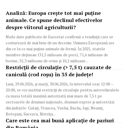
Analiză: Europa crește tot mai puține
animale. Ce spune declinul efectivelor
despre viitorul agriculturii?
Noile date publicate de Eurostat confirmă o tendință care se
conturează de mai bine de un deceniu: Uniunea Europeană are
din ce în ce mai puține animale de fermă. În 2025, statele
membre dețineau 131,5 milioane de porci, 71,6 milioane de
bovine, 55,3 milioane de ovine și 10,2 milioane...
Restricții de circulație (> 7,5 t) cauzate de
caniculă (cod roșu) în 35 de județe!
Luni, 29.06.2026, și marți, 30.06.2026, în intervalul orar 12:00 –
20:00, se vor institui restricții de circulație pentru autovehiculele
cu masa totală maximă autorizată mai mare de 7,5 t pe
sectoarele de drumuri naționale, drumuri expres și autostrăzi
din județele: Galați, Vrancea, Vaslui, Bacău, Iași, Neamț,
Botoșani, Suceava, Bistrița...
Care este cea mai bună aplicație de pariuri
din România