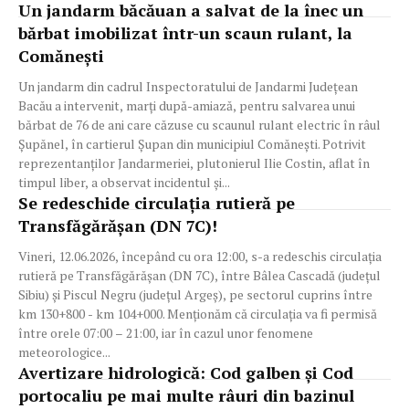
Un jandarm băcăuan a salvat de la înec un
bărbat imobilizat într-un scaun rulant, la
Comănești
Un jandarm din cadrul Inspectoratului de Jandarmi Județean
Bacău a intervenit, marți după-amiază, pentru salvarea unui
bărbat de 76 de ani care căzuse cu scaunul rulant electric în râul
Șupănel, în cartierul Șupan din municipiul Comănești. Potrivit
reprezentanților Jandarmeriei, plutonierul Ilie Costin, aflat în
timpul liber, a observat incidentul și...
Se redeschide circulația rutieră pe
Transfăgărășan (DN 7C)!
Vineri, 12.06.2026, începând cu ora 12:00, s-a redeschis circulația
rutieră pe Transfăgărășan (DN 7C), între Bâlea Cascadă (județul
Sibiu) și Piscul Negru (județul Argeș), pe sectorul cuprins între
km 130+800 - km 104+000. Menționăm că circulația va fi permisă
între orele 07:00 – 21:00, iar în cazul unor fenomene
meteorologice...
Avertizare hidrologică: Cod galben și Cod
portocaliu pe mai multe râuri din bazinul