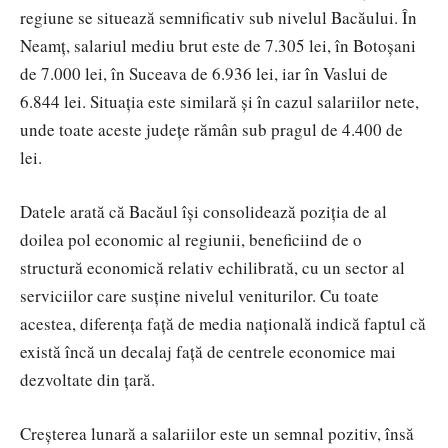
regiune se situează semnificativ sub nivelul Bacăului. În
Neamț, salariul mediu brut este de 7.305 lei, în Botoșani
de 7.000 lei, în Suceava de 6.936 lei, iar în Vaslui de
6.844 lei. Situația este similară și în cazul salariilor nete,
unde toate aceste județe rămân sub pragul de 4.400 de
lei.
Datele arată că Bacăul își consolidează poziția de al
doilea pol economic al regiunii, beneficiind de o
structură economică relativ echilibrată, cu un sector al
serviciilor care susține nivelul veniturilor. Cu toate
acestea, diferența față de media națională indică faptul că
există încă un decalaj față de centrele economice mai
dezvoltate din țară.
Creșterea lunară a salariilor este un semnal pozitiv, însă