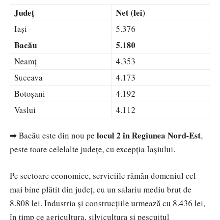
Județ
Net (lei)
Iași
5.376
Bacău
5.180
Neamț
4.353
Suceava
4.173
Botoșani
4.192
Vaslui
4.112
locul 2 în Regiunea Nord-Est
➡ Bacău este din nou pe
,
peste toate celelalte județe, cu excepția Iașiului.
Pe sectoare economice, serviciile rămân domeniul cel
mai bine plătit din județ, cu un salariu mediu brut de
8.808 lei. Industria și construcțiile urmează cu 8.436 lei,
în timp ce agricultura, silvicultura și pescuitul