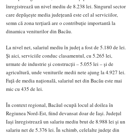
înregistrează un nivel mediu de 8.238 lei. Singurul sector
care depășește media județeană este cel al serviciilor,
semn că zona terțiară are o contribuție importantă la
dinamica veniturilor din Bacău.
La nivel net, salariul mediu în județ a fost de 5.180 de lei.
Și aici, serviciile conduc clasamentul, cu 5.265 lei,
urmate de industrie și construcții – 5.055 lei – și de
agricultură, unde veniturile medii nete ajung la 4.927 lei.
Față de media națională, salariul net din Bacău este mai
mic cu 435 de lei.
În context regional, Bacăul ocupă locul al doilea în
Regiunea Nord-Est, fiind devansat doar de Iași. Județul
Iași înregistrează un salariu mediu brut de 8.988 lei și un
salariu net de 5.376 lei. În schimb, celelalte județe din