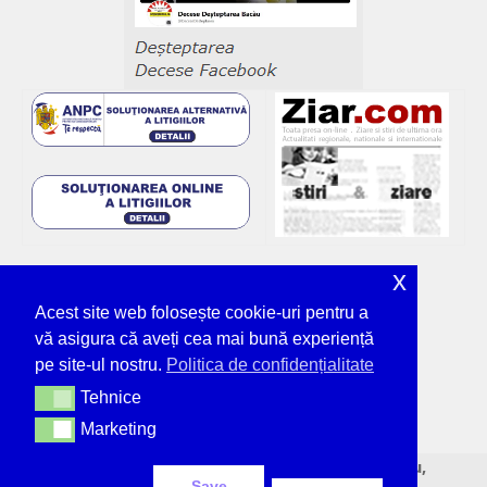
x
Acest site web folosește cookie-uri pentru a
vă asigura că aveți cea mai bună experiență
pe site-ul nostru.
Politica de confidențialitate
Tehnice
Tehnice
Marketing
Marketing
© Deșteptarea - unicul ziar tipărit din Bacău,
Save