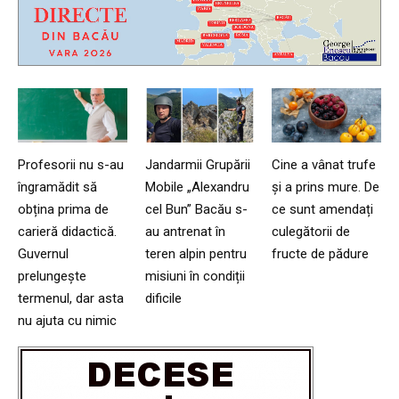
Profesorii nu s-au
Jandarmii Grupării
Cine a vânat trufe
îngramădit să
Mobile „Alexandru
și a prins mure. De
obțina prima de
cel Bun” Bacău s-
ce sunt amendați
carieră didactică.
au antrenat în
culegătorii de
Guvernul
teren alpin pentru
fructe de pădure
prelungește
misiuni în condiții
termenul, dar asta
dificile
nu ajuta cu nimic