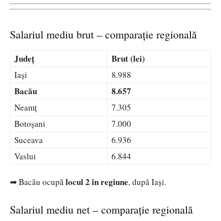
Salariul mediu brut – comparație regională
Județ
Brut (lei)
Iași
8.988
Bacău
8.657
Neamț
7.305
Botoșani
7.000
Suceava
6.936
Vaslui
6.844
locul 2 în regiune
➡ Bacău ocupă
, după Iași.
Salariul mediu net – comparație regională