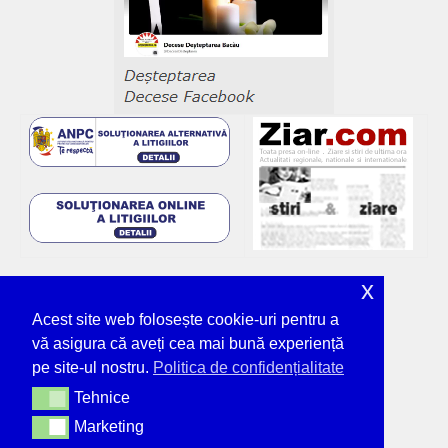
x
Acest site web folosește cookie-uri pentru a
vă asigura că aveți cea mai bună experiență
pe site-ul nostru.
Politica de confidențialitate
Tehnice
Tehnice
Marketing
Marketing