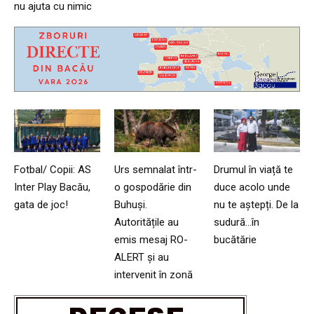
nu ajuta cu nimic
Fotbal/ Copii: AS
Urs semnalat într-
Drumul în viață te
Inter Play Bacău,
o gospodărie din
duce acolo unde
gata de joc!
Buhuși.
nu te aștepți. De la
Autoritățile au
sudură…în
emis mesaj RO-
bucătărie
ALERT și au
intervenit în zonă