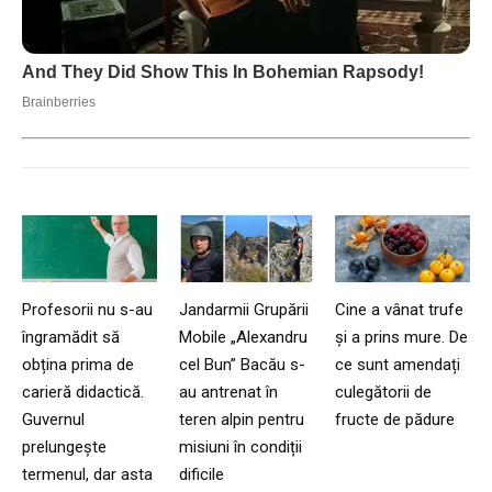
Profesorii nu s-au
Jandarmii Grupării
Cine a vânat trufe
îngramădit să
Mobile „Alexandru
și a prins mure. De
obțina prima de
cel Bun” Bacău s-
ce sunt amendați
carieră didactică.
au antrenat în
culegătorii de
Guvernul
teren alpin pentru
fructe de pădure
prelungește
misiuni în condiții
termenul, dar asta
dificile