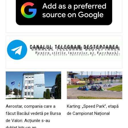
Aerostar, compania care a
Karting: „Speed Park”, etapă
făcut Bacăul vedetă pe Bursa
de Campionat Național
de Valori. Acțiunile s-au
dublat într-un an