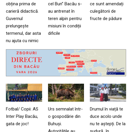
obțina prima de
cel Bun” Bacău s-
ce sunt amendați
carieră didactică.
au antrenat în
culegătorii de
Guvernul
teren alpin pentru
fructe de pădure
prelungește
misiuni în condiții
termenul, dar asta
dificile
nu ajuta cu nimic
Fotbal/ Copii: AS
Urs semnalat într-
Drumul în viață te
Inter Play Bacău,
o gospodărie din
duce acolo unde
gata de joc!
Buhuși.
nu te aștepți. De la
Autoritățile au
sudură…în