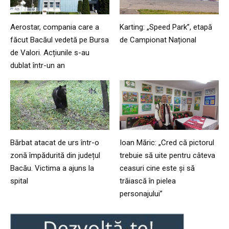
Aerostar, compania care a
Karting: „Speed Park”, etapă
făcut Bacăul vedetă pe Bursa
de Campionat Național
de Valori. Acțiunile s-au
dublat într-un an
Bărbat atacat de urs într-o
Ioan Măric: „Cred că pictorul
zonă împădurită din județul
trebuie să uite pentru câteva
Bacău. Victima a ajuns la
ceasuri cine este și să
spital
trăiască în pielea
personajului”