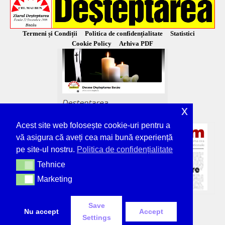
Termeni și Condiții
Politica de confidențialitate
Statistici
Cookie Policy
Arhiva PDF
x
Acest site web folosește cookie-uri pentru a
vă asigura că aveți cea mai bună experiență
pe site-ul nostru.
Politica de confidențialitate
Tehnice
Tehnice
Marketing
Marketing
Save
Nu accept
Accept
Settings