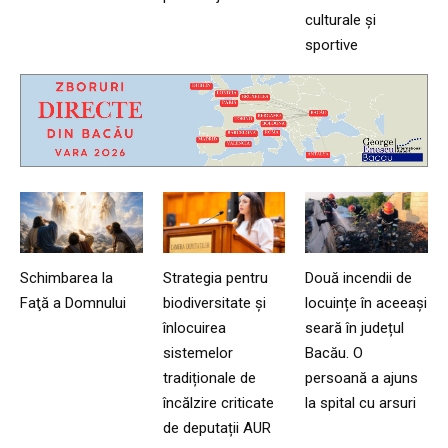
culturale și
sportive
Schimbarea la
Strategia pentru
Două incendii de
Faţă a Domnului
biodiversitate și
locuințe în aceeași
înlocuirea
seară în județul
sistemelor
Bacău. O
tradiționale de
persoană a ajuns
încălzire criticate
la spital cu arsuri
de deputații AUR