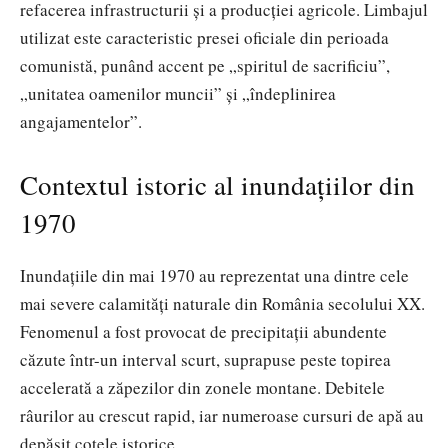
refacerea infrastructurii și a producției agricole. Limbajul
utilizat este caracteristic presei oficiale din perioada
comunistă, punând accent pe „spiritul de sacrificiu”,
„unitatea oamenilor muncii” și „îndeplinirea
angajamentelor”.
Contextul istoric al inundațiilor din
1970
Inundațiile din mai 1970 au reprezentat una dintre cele
mai severe calamități naturale din România secolului XX.
Fenomenul a fost provocat de precipitații abundente
căzute într-un interval scurt, suprapuse peste topirea
accelerată a zăpezilor din zonele montane. Debitele
râurilor au crescut rapid, iar numeroase cursuri de apă au
depășit cotele istorice.