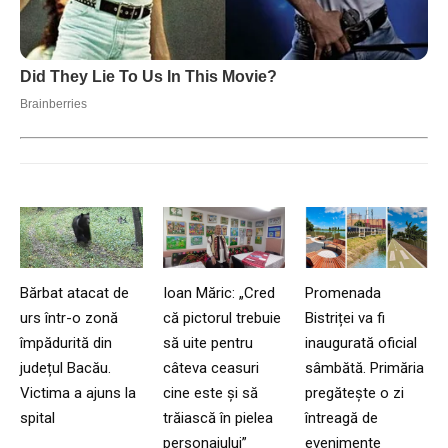
Bărbat atacat de
Ioan Măric: „Cred
Promenada
urs într-o zonă
că pictorul trebuie
Bistriței va fi
împădurită din
să uite pentru
inaugurată oficial
județul Bacău.
câteva ceasuri
sâmbătă. Primăria
Victima a ajuns la
cine este și să
pregătește o zi
spital
trăiască în pielea
întreagă de
personajului”
evenimente