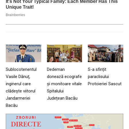
Sublocotenentul
Dedeman
S-a sfințit
Vasile Dănuț,
donează ecografe
paraclisului
inginerul care
și monitoare vitale
Protoieriei Sascut
clădește viitorul
Spitalului
Jandarmeriei
Județean Bacău
Bacău