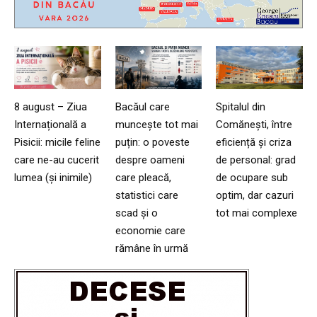
8 august – Ziua
Bacăul care
Spitalul din
Internațională a
muncește tot mai
Comănești, între
Pisicii: micile feline
puțin: o poveste
eficiență și criza
care ne-au cucerit
despre oameni
de personal: grad
lumea (și inimile)
care pleacă,
de ocupare sub
statistici care
optim, dar cazuri
scad și o
tot mai complexe
economie care
rămâne în urmă