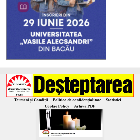
Termeni și Condiții
Politica de confidențialitate
Statistici
Cookie Policy
Arhiva PDF