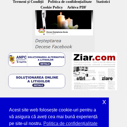
Termeni și Condiții
Politica de confidențialitate
Statistici
Cookie Policy
Arhiva PDF
x
Acest site web folosește cookie-uri pentru a
vă asigura că aveți cea mai bună experiență
pe site-ul nostru.
Politica de confidențialitate