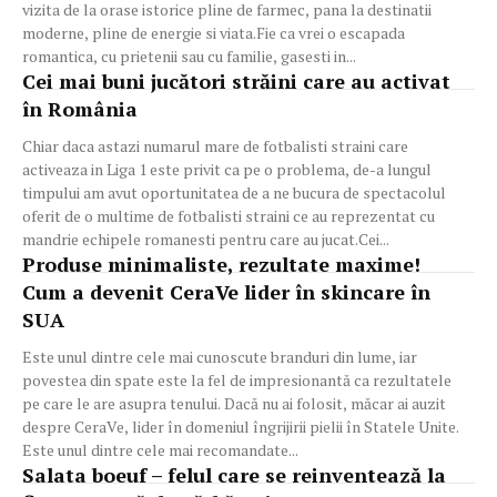
vizita de la orase istorice pline de farmec, pana la destinatii
moderne, pline de energie si viata.Fie ca vrei o escapada
romantica, cu prietenii sau cu familie, gasesti in...
Cei mai buni jucători străini care au activat
în România
Chiar daca astazi numarul mare de fotbalisti straini care
activeaza in Liga 1 este privit ca pe o problema, de-a lungul
timpului am avut oportunitatea de a ne bucura de spectacolul
oferit de o multime de fotbalisti straini ce au reprezentat cu
mandrie echipele romanesti pentru care au jucat.Cei...
Produse minimaliste, rezultate maxime!
Cum a devenit CeraVe lider în skincare în
SUA
Este unul dintre cele mai cunoscute branduri din lume, iar
povestea din spate este la fel de impresionantă ca rezultatele
pe care le are asupra tenului. Dacă nu ai folosit, măcar ai auzit
despre CeraVe, lider în domeniul îngrijirii pielii în Statele Unite.
Este unul dintre cele mai recomandate...
Salata boeuf – felul care se reinventează la