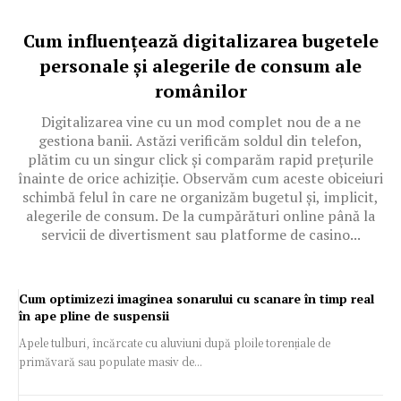
Cum influențează digitalizarea bugetele
personale și alegerile de consum ale
românilor
Digitalizarea vine cu un mod complet nou de a ne
gestiona banii. Astăzi verificăm soldul din telefon,
plătim cu un singur click și comparăm rapid prețurile
înainte de orice achiziție. Observăm cum aceste obiceiuri
schimbă felul în care ne organizăm bugetul și, implicit,
alegerile de consum. De la cumpărături online până la
servicii de divertisment sau platforme de casino...
Cum optimizezi imaginea sonarului cu scanare în timp real
în ape pline de suspensii
Apele tulburi, încărcate cu aluviuni după ploile torențiale de
primăvară sau populate masiv de...