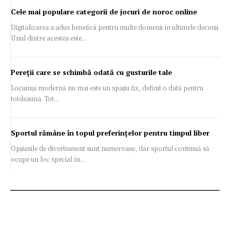
Cele mai populare categorii de jocuri de noroc online
Digitalizarea a adus beneficii pentru multe domenii în ultimele decenii.
Unul dintre acestea este...
Pereții care se schimbă odată cu gusturile tale
Locuința modernă nu mai este un spațiu fix, definit o dată pentru
totdeauna. Tot...
Sportul rămâne în topul preferințelor pentru timpul liber
Opțiunile de divertisment sunt numeroase, dar sportul continuă să
ocupe un loc special în...