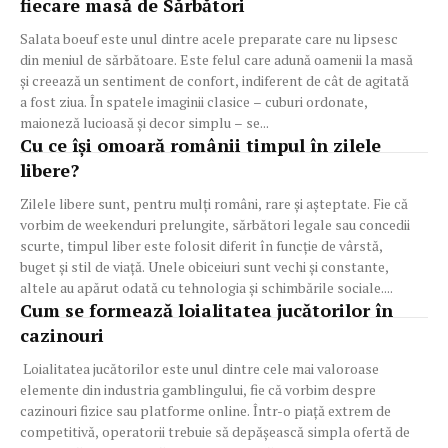
fiecare masă de Sărbători
Salata boeuf este unul dintre acele preparate care nu lipsesc
din meniul de sărbătoare. Este felul care adună oamenii la masă
și creează un sentiment de confort, indiferent de cât de agitată
a fost ziua. În spatele imaginii clasice – cuburi ordonate,
maioneză lucioasă și decor simplu – se...
Cu ce își omoară românii timpul în zilele
libere?
Zilele libere sunt, pentru mulți români, rare și așteptate. Fie că
vorbim de weekenduri prelungite, sărbători legale sau concedii
scurte, timpul liber este folosit diferit în funcție de vârstă,
buget și stil de viață. Unele obiceiuri sunt vechi și constante,
altele au apărut odată cu tehnologia și schimbările sociale....
Cum se formează loialitatea jucătorilor în
cazinouri
Loialitatea jucătorilor este unul dintre cele mai valoroase
elemente din industria gamblingului, fie că vorbim despre
cazinouri fizice sau platforme online. Într-o piață extrem de
competitivă, operatorii trebuie să depășească simpla ofertă de