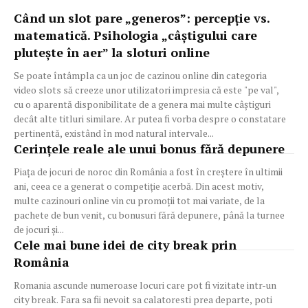
Când un slot pare „generos”: percepție vs.
matematică. Psihologia „câștigului care
plutește în aer” la sloturi online
Se poate întâmpla ca un joc de cazinou online din categoria
video slots să creeze unor utilizatori impresia că este "pe val",
cu o aparentă disponibilitate de a genera mai multe câștiguri
decât alte titluri similare. Ar putea fi vorba despre o constatare
pertinentă, existând în mod natural intervale...
Cerințele reale ale unui bonus fără depunere
Piața de jocuri de noroc din România a fost în creștere în ultimii
ani, ceea ce a generat o competiție acerbă. Din acest motiv,
multe cazinouri online vin cu promoții tot mai variate, de la
pachete de bun venit, cu bonusuri fără depunere, până la turnee
de jocuri și...
Cele mai bune idei de city break prin
România
Romania ascunde numeroase locuri care pot fi vizitate intr-un
city break. Fara sa fii nevoit sa calatoresti prea departe, poti