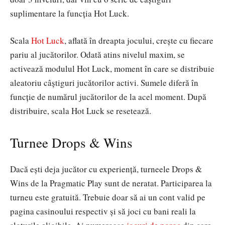
suplimentare la funcția Hot Luck.
Scala
Hot Luck
, aflată în dreapta jocului, crește cu fiecare
pariu al jucătorilor. Odată atins nivelul maxim, se
activează modulul Hot Luck, moment în care se distribuie
aleatoriu câștiguri jucătorilor activi. Sumele diferă în
funcție de numărul jucătorilor de la acel moment. După
distribuire, scala Hot Luck se resetează.
Turnee Drops & Wins
Dacă ești deja jucător cu experiență, turneele Drops &
Wins de la Pragmatic Play sunt de neratat. Participarea la
turneu este gratuită. Trebuie doar să ai un cont valid pe
pagina casinoului respectiv și să joci cu bani reali la