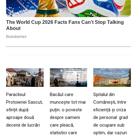
Paraclisul
Bacăul care
Spitalul din
Protoieriei Sascut,
muncește tot mai
Comănești, între
sfințit după
puțin: o poveste
eficiență și criza
aproape două
despre oameni
de personal: grad
decenii de lucrări
care pleacă,
de ocupare sub
statistici care
optim, dar cazuri