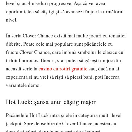
level și au 4 niveluri progresive. Așa că vei avea
oportunitatea să câștigi și să avansezi în joc la următorul
nivel.
În seria Clover Chance există mai multe jocuri cu tematici
diferite. Poate cele mai populare sunt păcănelele cu
fructe Clover Chance, care îmbină simbolurile clasice cu
trifoiul norocos. Uneori, s-ar putea să găsești un joc din
această serie la
casino cu rotiri gratuite
sau, dacă nu ai
experiență și nu vrei să riști să pierzi bani, poți încerca
variantele demo.
Hot Luck: șansa unui câștig major
Păcănelele Hot Luck intră și ele în categoria multi-level
jackpot. Spre deosebire de Clover Chance, acestea au
doar 3 niveluri, dar vin cu o serie de câștiguri