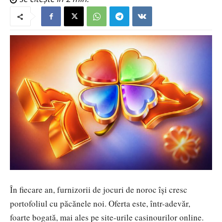
În fiecare an, furnizorii de jocuri de noroc își cresc
portofoliul cu păcănele noi. Oferta este, într-adevăr,
foarte bogată, mai ales pe site-urile casinourilor online.