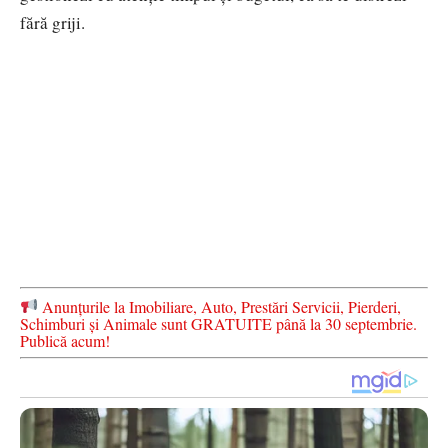
fără griji.
Anunțurile la Imobiliare, Auto, Prestări Servicii, Pierderi,
Schimburi și Animale sunt GRATUITE până la 30 septembrie.
Publică acum!