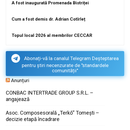
A fost inaugurată Promenada Bistriței
Cum a fost demis dr. Adrian Cotîrleț
Topul local 2026 al membrilor CECCAR
Abonați-vă la canalul Telegram Deșteptarea
pentru știri necenzurate de "standardele
comunității"
Anunțuri
CONBAC INTERTRADE GROUP S.R.L. –
angajează
Asoc. Composesorală „Terkő” Tomești –
decizie etapă încadrare