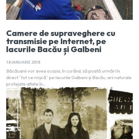
Camere de supraveghere cu
transmisie pe Internet, pe
lacurile Bacău și Galbeni
18 IANUARIE 2018
Băcăuanii vor avea ocazia, în curând, să poată urmări în
direct ”tot ce mișcă” pe lacurile Galbeni și Bacău, arii naturale
protejate aflate în...