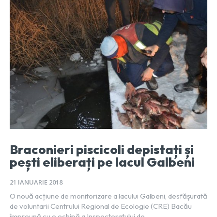
Braconieri piscicoli depistați și
pești eliberați pe lacul Galbeni
21 IANUARIE 2018
O nouă acțiune de monitorizare a lacului Galbeni, desfășurată
de voluntarii Centrului Regional de Ecologie (CRE) Bacău
împreună cu o echipă a Inspectoratului de...