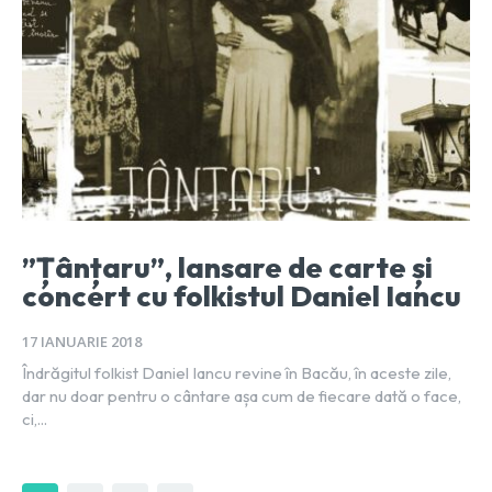
”Țânțaru”, lansare de carte și
concert cu folkistul Daniel Iancu
17 IANUARIE 2018
Îndrăgitul folkist Daniel Iancu revine în Bacău, în aceste zile,
dar nu doar pentru o cântare așa cum de fiecare dată o face,
ci,...