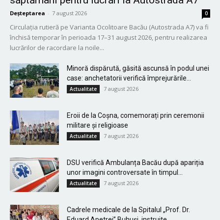
săptămâni pentru lucrări la Autostrada A7
Deșteptarea
-
7 august 2026
0
Circulația rutieră pe Varianta Ocolitoare Bacău (Autostrada A7) va fi
închisă temporar în perioada 17–31 august 2026, pentru realizarea
lucrărilor de racordare la noile...
Minoră dispărută, găsită ascunsă în podul unei
case: anchetatorii verifică împrejurările...
7 august 2026
Actualitate
Eroii de la Coșna, comemorați prin ceremonii
militare și religioase
7 august 2026
Actualitate
DSU verifică Ambulanța Bacău după apariția
unor imagini controversate în timpul...
7 august 2026
Actualitate
Cadrele medicale de la Spitalul „Prof. Dr.
Eduard Apetrei” Buhuși, instruite...