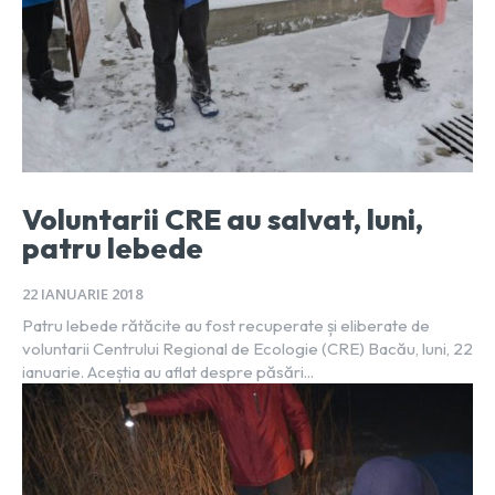
Voluntarii CRE au salvat, luni,
patru lebede
22 IANUARIE 2018
Patru lebede rătăcite au fost recuperate și eliberate de
voluntarii Centrului Regional de Ecologie (CRE) Bacău, luni, 22
ianuarie. Aceștia au aflat despre păsări...