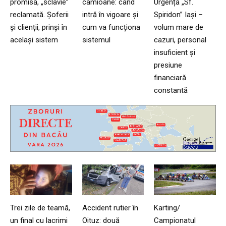
promisă, „sclavie”
camioane: când
Urgență „Sf.
reclamată. Șoferii
intră în vigoare și
Spiridon” Iași –
și clienții, prinși în
cum va funcționa
volum mare de
același sistem
sistemul
cazuri, personal
insuficient și
presiune
financiară
constantă
Trei zile de teamă,
Accident rutier în
Karting/
un final cu lacrimi
Oituz: două
Campionatul