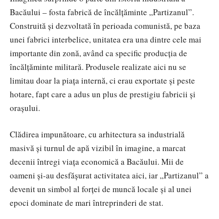
Bacăului – fosta fabrică de încălțăminte „Partizanul”.
Construită și dezvoltată în perioada comunistă, pe baza
unei fabrici interbelice, unitatea era una dintre cele mai
importante din zonă, având ca specific producția de
încălțăminte militară. Produsele realizate aici nu se
limitau doar la piața internă, ci erau exportate și peste
hotare, fapt care a adus un plus de prestigiu fabricii și
orașului.
Clădirea impunătoare, cu arhitectura sa industrială
masivă și turnul de apă vizibil în imagine, a marcat
decenii întregi viața economică a Bacăului. Mii de
oameni și-au desfășurat activitatea aici, iar „Partizanul” a
devenit un simbol al forței de muncă locale și al unei
epoci dominate de mari întreprinderi de stat.