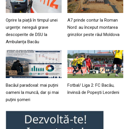
Oprire la piață în timpul unei
A7 prinde contur la Roman
urgențe: nereguli grave
Nord: au început montarea
descoperite de DSU la
grinzilor peste râul Moldova
Ambulanța Bacău
Bacăul paradoxal: mai puțini
Fotbal/ Liga 2: FC Bacău,
oameni la muncă, dar și mai
învinsă de Popești Leordeni
puțini șomeri