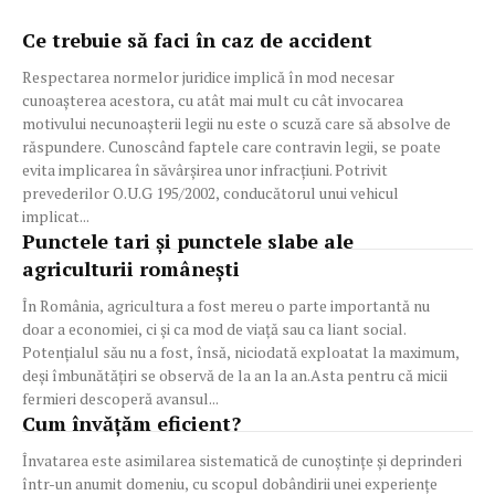
Ce trebuie să faci în caz de accident
Respectarea normelor juridice implică în mod necesar
cunoaşterea acestora, cu atât mai mult cu cât invocarea
motivului necunoaşterii legii nu este o scuză care să absolve de
răspundere. Cunoscând faptele care contravin legii, se poate
evita implicarea în săvârşirea unor infracţiuni. Potrivit
prevederilor O.U.G 195/2002, conducătorul unui vehicul
implicat...
Punctele tari și punctele slabe ale
agriculturii românești
În România, agricultura a fost mereu o parte importantă nu
doar a economiei, ci și ca mod de viață sau ca liant social.
Potențialul său nu a fost, însă, niciodată exploatat la maximum,
deși îmbunătățiri se observă de la an la an.Asta pentru că micii
fermieri descoperă avansul...
Cum învățăm eficient?
Învatarea este asimilarea sistematică de cunoștințe și deprinderi
într-un anumit domeniu, cu scopul dobândirii unei experiențe