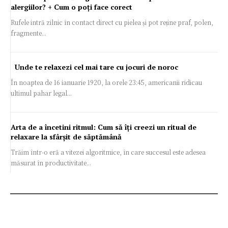
alergiilor? + Cum o poți face corect
Rufele intră zilnic în contact direct cu pielea și pot reține praf, polen,
fragmente...
Unde te relaxezi cel mai tare cu jocuri de noroc
În noaptea de 16 ianuarie 1920, la orele 23:45, americanii ridicau
ultimul pahar legal...
Arta de a încetini ritmul: Cum să îți creezi un ritual de
relaxare la sfârșit de săptămână
Trăim într-o eră a vitezei algoritmice, în care succesul este adesea
măsurat în productivitate...