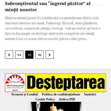
Subconștientul sau “îngerul păzitor” al
minții noastre
Mintea umană poate fi considerată cu ușurință una dintre cele
mai mari mistere ale lumii. Psihologi, filozofi, mari gânditori,
cercetători, oameni de știință, teologi - toți au căutat (și încă o
fac) cu fascinație să dezlege misterele complexe ale minții
umane.Ceea ce acum câteva secole părea o idee prea...
94
95
96
Termeni și Condiții
Politica de confidențialitate
Statistici
Cookie Policy
Arhiva PDF