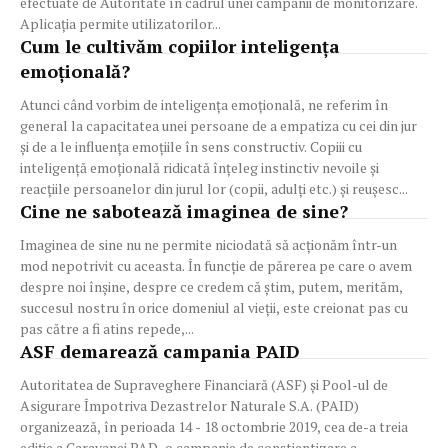
efectuate de Autoritate în cadrul unei campanii de monitorizare.
Aplicația permite utilizatorilor...
Cum le cultivăm copiilor inteligența
emoțională?
Atunci când vorbim de inteligența emoțională, ne referim în
general la capacitatea unei persoane de a empatiza cu cei din jur
și de a le influența emoțiile în sens constructiv. Copiii cu
inteligență emoțională ridicată înțeleg instinctiv nevoile și
reacțiile persoanelor din jurul lor (copii, adulți etc.) și reușesc...
Cine ne sabotează imaginea de sine?
Imaginea de sine nu ne permite niciodată să acționăm într-un
mod nepotrivit cu aceasta. În funcție de părerea pe care o avem
despre noi înșine, despre ce credem că știm, putem, merităm,
succesul nostru în orice domeniul al vieții, este creionat pas cu
pas către a fi atins repede,...
ASF demarează campania PAID
Autoritatea de Supraveghere Financiară (ASF) și Pool-ul de
Asigurare Împotriva Dezastrelor Naturale S.A. (PAID)
organizează, în perioada 14 - 18 octombrie 2019, cea de-a treia
ediție a Caravanei PAD, o campanie de conștientizare a