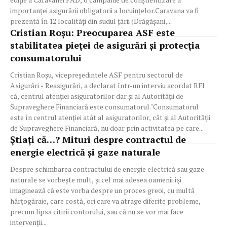
importanței asigurării obligatorii a locuințelor.Caravana va fi
prezentă în 12 localități din sudul țării (Drăgășani,...
Cristian Roșu: Preocuparea ASF este
stabilitatea pieței de asigurări și protecția
consumatorului
Cristian Roşu, vicepreședintele ASF pentru sectorul de
Asigurări - Reasigurări, a declarat într-un interviu acordat RFI
că, centrul atenţiei asiguratorilor dar şi al Autorităţii de
Supraveghere Financiară este consumatorul."Consumatorul
este în centrul atenției atât al asiguratorilor, cât şi al Autorității
de Supraveghere Financiară, nu doar prin activitatea pe care...
Știați că…? Mituri despre contractul de
energie electrică și gaze naturale
Despre schimbarea contractului de energie electrică sau gaze
naturale se vorbește mult, și cel mai adesea oamenii își
imaginează că este vorba despre un proces greoi, cu multă
hârțogăraie, care costă, ori care va atrage diferite probleme,
precum lipsa citirii contorului, sau că nu se vor mai face
intervenții...