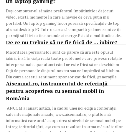
un laptop gaming?
Deși computer-ul rămâne preferatul împătimițlor de jocuri
video, există momente în care ai nevoie de ceva puțin mai
portabil. Un laptop gaming încorporează specificațiile de top
al unui desktop PC într-o carcasă compactă și dimensiuni ce îți
permiți să îl iei cu tine oriunde ai merge.Există o multitudine de...
De ce nu trebuie să ne fie frică de … iubire?
Majoritatea persoanelor sunt de părere că ura este opusul
iubirii, însă în viața reală toate problemele care privesc relațiile
interpersonale apar atunci când ne este frică să ne deschidem
față de persoanele din jurul nostru sau ne împiedică să îi iubim.
Din cauza acestui sentiment sponsorizat de frică, generațiile...
Aisemnal.ro, instrumentul de referință
pentru acoperirea cu semnal mobil în
România
ANCOM a lansat astăzi, în cadrul unei noi ediții a conferinței
sale internaționale anuale, www.aisemnal.ro, o platformă
informatică care arată acoperirea și nivelul de semnal mobil pe
întreg teritoriul țării, așa cum au rezultat în urma măsurătorilor