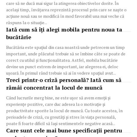
care să ne ducă mai sigur la atingerea obiectivelor dorite. În
același timp, învățarea reprezintă procesul prin care se naște o
acțiune nouă sau se modifică în mod favorabil una mai veche că
răspuns la o situație...
Iată cum să îți alegi mobila pentru noua ta
bucătărie
Bucătăria este spațiul din casa noastră unde petrecem un timp
important, unde plăcutul trebuie să se îmbine câte se poate de
corect cu utilul și funcționalitatea. Astfel, mobila bucătărie
devine un punct extrem de important, iar alegerea ei, deloc
ușoară. În primul rând trebuie să ai în vedere spațiul avut...
Treci printr-o criză personală? Iată cum să
rămâi concentrat la locul de muncă
Când lucrurile merg bine, ne este ușor să avem emoții și
experiențe pozitive, care duc adesea la o motivație și
productivitate sporite la locul de muncă. Cu toate acestea, în
perioadele de criză, cu greutăți și stres în viața personală,
poate fi foarte dificil să lași sentimentele negative acasă...
Care sunt cele mai bune specificații pentru