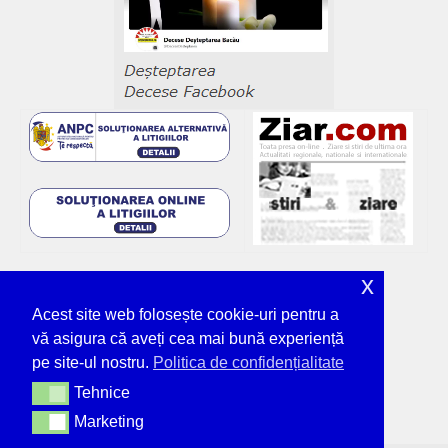
x
Acest site web folosește cookie-uri pentru a
vă asigura că aveți cea mai bună experiență
pe site-ul nostru.
Politica de confidențialitate
Tehnice
Tehnice
Marketing
Marketing