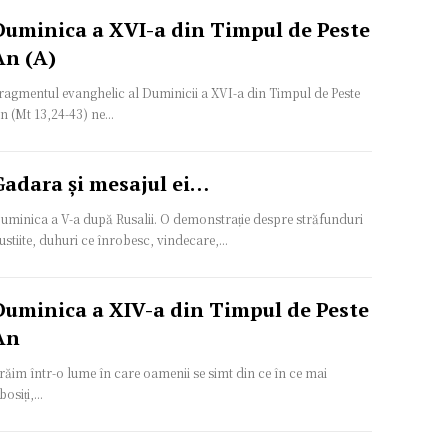
Duminica a XVI-a din Timpul de Peste
An (A)
ragmentul evanghelic al Duminicii a XVI-a din Timpul de Peste
n (Mt 13,24-43) ne...
Gadara și mesajul ei…
uminica a V-a după Rusalii. O demonstrație despre străfunduri
ustiite, duhuri ce înrobesc, vindecare,...
Duminica a XIV-a din Timpul de Peste
An
răim într-o lume în care oamenii se simt din ce în ce mai
bosiți,...