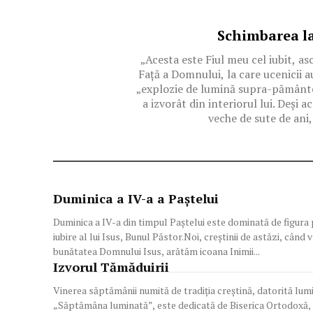
Schimbarea l
„Acesta este Fiul meu cel iubit, as
Față a Domnului, la care ucenicii a
„explozie de lumină supra-pământeas
a izvorât din interiorul lui. Deși 
veche de sute de ani,
Duminica a IV-a a Paştelui
Duminica a IV-a din timpul Paștelui este dominată de figura p
iubire al lui Isus, Bunul Păstor.Noi, creștinii de astăzi, când
bunătatea Domnului Isus, arătăm icoana Inimii...
Izvorul Tămăduirii
Vinerea săptămânii numită de tradiţia creştină, datorită lumi
„Săptămâna luminată”, este dedicată de Biserica Ortodoxă, î