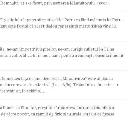
Domnului, ce s-a făcut, prin naşterea Mântuitorului, izvor...
 şi triplul răspuns afirmativ al lui Petru ca fiind mărturia lui Petru
ăzut este faptul că acest dialog reprezintă mărturisirea vinei lui
e, ne-am împotrivit ispitelor, ne-am curățit sufletul în Taina
 ne-am coborât cu El în mormânt pentru a cunoaște bucuria înnoirii
ui Dumnezeu faţă de om, deoarece „Milostivirea” este al doilea
vostru ceresc este milostiv” (Luca 6,36). Trăim într-o lume în care
dreptăților, în schimb,...
 Duminica Floriilor, creştinii sărbătoresc Intrarea triumfală a
e către popor, cu ramuri de finic şi cu urale, intrare ce fusese