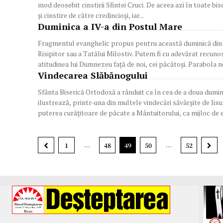
mod deosebit cinstirii Sfintei Cruci. De aceea azi în toate bisericile
și cinstire de către credincioşi, iar...
Duminica a IV-a din Postul Mare
Fragmentul evanghelic propus pentru această duminică din 
Risipitor sau a Tatălui Milostiv. Putem fi cu adevărat recuno
atitudinea lui Dumnezeu față de noi, cei păcătoși. Parabola ne
Vindecarea Slăbănogului
Sfânta Biserică Ortodoxă a rânduit ca în cea de a doua dumin
ilustrează, printr-una din multele vindecări săvârşite de Iisu
puterea curăţitoare de păcate a Mântuitorului, ca mijloc de el
...
...
1
48
49
50
52