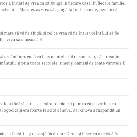
s a înviat! Aş vrea ca să ajungă în fiecare casă, în fiecare familie,
nchisori... Mai ales aş vrea să ajungă la toate inimile, pentru că
ai mare să vă fie slugă; şi cel ce vrea să fie între voi întâiul să fie
i, ci ca să slujească El...
, să urcăm împreună cu Isus muntele către sanctuar, să-l însoţim
mântului şi prin toate secolele, tineri şi oameni de toate vârstele îl
 acolo o tânără care i s-a părut dubioasă pentru că nu vorbea cu
 logodită și era foarte fericită cândva, dar cineva a răspândit un
nica Cinstitei şi de viaţă făcătoarei Cruci și Biserica o dedică în