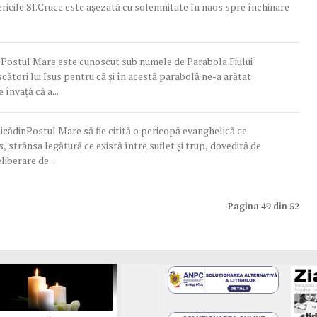
 Sf.Cruce este aşezată cu solemnitate în naos spre închinare
Postul Mare este cunoscut sub numele de Parabola Fiului
scători lui Isus pentru că și în acestă parabolă ne-a arătat
 învață că a...
icădinPostul Mare să fie citită o pericopă evanghelică ce
s, strânsa legătură ce există între suflet şi trup, dovedită de
iberare de...
Pagina 49 din 52