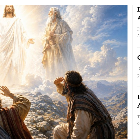
F
A
D
p
T
o