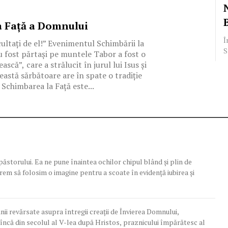
a Faţă a Domnului
Î
cultaţi de el!” Evenimentul Schimbării la
S
u fost părtași pe muntele Tabor a fost o
că”, care a strălucit în jurul lui Isus și
această sărbătoare are în spate o tradiție
 Schimbarea la Față este...
ăstorului. Ea ne pune înaintea ochilor chipul blând și plin de
 vrem să folosim o imagine pentru a scoate în evidență iubirea și
nii revărsate asupra întregii creaţii de Învierea Domnului,
ncă din secolul al V-lea după Hristos, praznicului împărătesc al