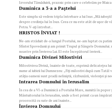
Izvorului Tămăduirii, praznic prin care o celebrăm pe Maica 
Duminica a 3-a a Paştelui
Este simplu să vedem tripla întrebare a lui Isus „Mă iubeşti?”
despre credinţa lui în Isus. Ceea ce nu este atât de uşor de v
Petru. V-aţi întrebat...
HRISTOS ÎNVIAT !
Ne-am străduit de-a lungul Postului, ne-am luptat cu patimil
Sfintei Spovedanii și am primit Trupul și Sângele Domnului;
noastre prin Învierea Lui. El este Începătorul învierii...
Duminica Divinei Milostiviri
Milostivirea Divină, înainte de toate, exprimă delicateţea l
nume al iubirii lui Dumnezeu: „Fiţi milostivi după cum Tatăl 
atâţia oameni sunt pradă neliniştii, răzbunării, violenţei şi ne
Intrarea Domnului în Ierusalim
În cea de a VI-a Duminică a Postului Mare, numită în popor şi
Mântuitorului în Ierusalim, unde a fost primit ca un împărat d
proorocită cu sute de ani înainte...
Învierea Domnului