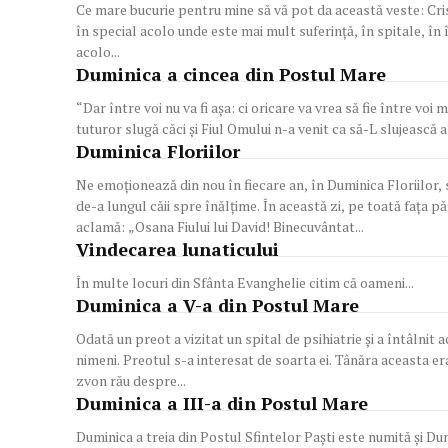
Ce mare bucurie pentru mine să vă pot da această veste: Cristo
în special acolo unde este mai mult suferinţă, în spitale, în î
acolo...
Duminica a cincea din Postul Mare
“Dar între voi nu va fi aşa: ci oricare va vrea să fie între voi m
tuturor slugă căci şi Fiul Omului n-a venit ca să-L slujească alţi
Duminica Floriilor
Ne emoţionează din nou în fiecare an, în Duminica Floriilor
de-a lungul căii spre înălţime. În această zi, pe toată faţa pă
aclamă: „Osana Fiului lui David! Binecuvântat...
Vindecarea lunaticului
În multe locuri din Sfânta Evanghelie citim că oameni...
Duminica a V-a din Postul Mare
Odată un preot a vizitat un spital de psihiatrie și a întâlnit
nimeni. Preotul s-a interesat de soarta ei. Tânăra aceasta era
zvon rău despre...
Duminica a III-a din Postul Mare
Duminica a treia din Postul Sfintelor Paşti este numită şi Dumi