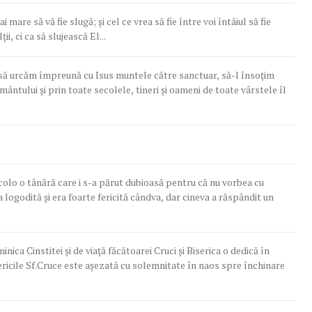
ai mare să vă fie slugă; şi cel ce vrea să fie între voi întâiul să fie
i, ci ca să slujească El...
, să urcăm împreună cu Isus muntele către sanctuar, să-l însoţim
mântului şi prin toate secolele, tineri şi oameni de toate vârstele îl
 acolo o tânără care i s-a părut dubioasă pentru că nu vorbea cu
 logodită și era foarte fericită cândva, dar cineva a răspândit un
nica Cinstitei şi de viaţă făcătoarei Cruci și Biserica o dedică în
 Sf.Cruce este aşezată cu solemnitate în naos spre închinare