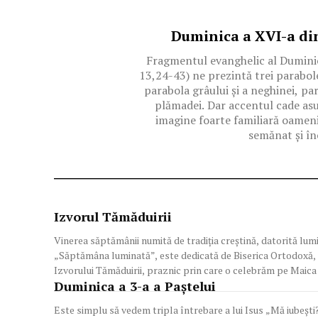
Duminica a XVI-a di
Fragmentul evanghelic al Duminic
13,24-43) ne prezintă trei parabol
parabola grâului și a neghinei, pa
plămadei. Dar accentul cade asu
imagine foarte familiară oameni
semănat și în
Izvorul Tămăduirii
Vinerea săptămânii numită de tradiţia creştină, datorită lumi
„Săptămâna luminată”, este dedicată de Biserica Ortodoxă, î
Izvorului Tămăduirii, praznic prin care o celebrăm pe Maica 
Duminica a 3-a a Paştelui
Este simplu să vedem tripla întrebare a lui Isus „Mă iubeşti?”