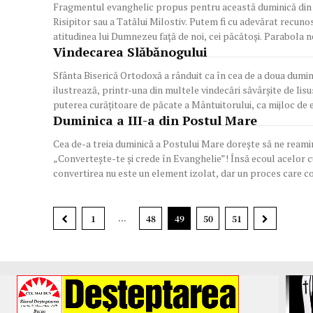
Fragmentul evanghelic propus pentru această duminică din 
Risipitor sau a Tatălui Milostiv. Putem fi cu adevărat recuno
atitudinea lui Dumnezeu față de noi, cei păcătoși. Parabola ne
Vindecarea Slăbănogului
Sfânta Biserică Ortodoxă a rânduit ca în cea de a doua dumin
ilustrează, printr-una din multele vindecări săvârşite de Iisu
puterea curăţitoare de păcate a Mântuitorului, ca mijloc de el
Duminica a III-a din Postul Mare
Cea de-a treia duminică a Postului Mare dorește să ne reami
„Convertește-te și crede în Evanghelie”! Însă ecoul acelor c
convertirea nu este un element izolat, dar un proces care co
...
1
48
49
50
51