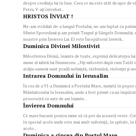
despre credinţa lui în Isus. Ceea ce nu este atât de uşor de v
Petru. V-aţi întrebat...
HRISTOS ÎNVIAT !
Ne-am străduit de-a lungul Postului, ne-am luptat cu patimil
Sfintei Spovedanii și am primit Trupul și Sângele Domnului;
noastre prin Învierea Lui. El este Începătorul învierii...
Duminica Divinei Milostiviri
Milostivirea Divină, înainte de toate, exprimă delicateţea l
nume al iubirii lui Dumnezeu: „Fiţi milostivi după cum Tatăl 
atâţia oameni sunt pradă neliniştii, răzbunării, violenţei şi ne
Intrarea Domnului în Ierusalim
În cea de a VI-a Duminică a Postului Mare, numită în popor şi
Mântuitorului în Ierusalim, unde a fost primit ca un împărat d
proorocită cu sute de ani înainte...
Învierea Domnului
Ce mare bucurie pentru mine să vă pot da această veste: Cristo
în special acolo unde este mai mult suferinţă, în spitale, în î
acolo...
Duminica a cincea din Postul Mare