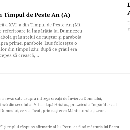
n Timpul de Peste An (A)
E
ii a XVI-a din Timpul de Peste An (Mt
a
e referitoare la Împărăția lui Dumnezeu:
rabola grăuntelui de muștar și parabola
pra primei parabole. Isus folosește o
lor din timpul său: după ce grâul era
cepea să crească,...
nii revărsate asupra întregii creaţii de Învierea Domnului,
ncă din secolul al V-lea după Hristos, praznicului împărătesc al
Domnului, ce s-a făcut, prin naşterea Mântuitorului, izvor...
 şi triplul răspuns afirmativ al lui Petru ca fiind mărturia lui Petru