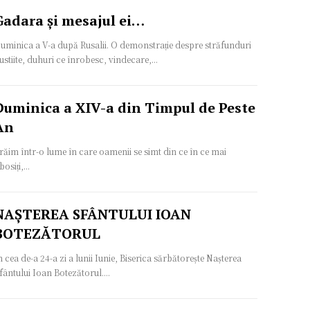
Gadara și mesajul ei…
uminica a V-a după Rusalii. O demonstrație despre străfunduri
ustiite, duhuri ce înrobesc, vindecare,...
Duminica a XIV-a din Timpul de Peste
An
răim într-o lume în care oamenii se simt din ce în ce mai
bosiți,...
NAȘTEREA SFÂNTULUI IOAN
BOTEZĂTORUL
n cea de-a 24-a zi a lunii Iunie, Biserica sărbătorește Nașterea
fântului Ioan Botezătorul....