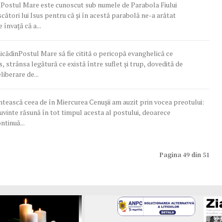
Postul Mare este cunoscut sub numele de Parabola Fiului
scători lui Isus pentru că și în acestă parabolă ne-a arătat
 învață că a...
icădinPostul Mare să fie citită o pericopă evanghelică ce
s, strânsa legătură ce există între suflet şi trup, dovedită de
iberare de...
ntească ceea de în Miercurea Cenușii am auzit prin vocea preotului:
uvinte răsună în tot timpul acesta al postului, deoarece
ntinuă...
Pagina 49 din 51