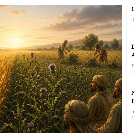
D
p
T
o
Î
S