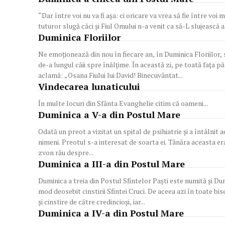
“Dar între voi nu va fi aşa: ci oricare va vrea să fie între voi m
tuturor slugă căci şi Fiul Omului n-a venit ca să-L slujească alţi
Duminica Floriilor
Ne emoţionează din nou în fiecare an, în Duminica Floriilor
de-a lungul căii spre înălţime. În această zi, pe toată faţa pă
aclamă: „Osana Fiului lui David! Binecuvântat...
Vindecarea lunaticului
În multe locuri din Sfânta Evanghelie citim că oameni...
Duminica a V-a din Postul Mare
Odată un preot a vizitat un spital de psihiatrie și a întâlnit
nimeni. Preotul s-a interesat de soarta ei. Tânăra aceasta era
zvon rău despre...
Duminica a III-a din Postul Mare
Duminica a treia din Postul Sfintelor Paşti este numită şi Dumi
mod deosebit cinstirii Sfintei Cruci. De aceea azi în toate bisericile
și cinstire de către credincioşi, iar...
Duminica a IV-a din Postul Mare