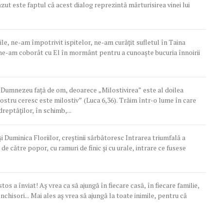
ăzut este faptul că acest dialog reprezintă mărturisirea vinei lui
e, ne-am împotrivit ispitelor, ne-am curățit sufletul în Taina
 ne-am coborât cu El în mormânt pentru a cunoaște bucuria înnoirii
ui Dumnezeu faţă de om, deoarece „Milostivirea” este al doilea
vostru ceresc este milostiv” (Luca 6,36). Trăim într-o lume în care
dreptăților, în schimb,...
 Duminica Floriilor, creştinii sărbătoresc Intrarea triumfală a
e către popor, cu ramuri de finic şi cu urale, intrare ce fusese
s a înviat! Aş vrea ca să ajungă în fiecare casă, în fiecare familie,
nchisori... Mai ales aş vrea să ajungă la toate inimile, pentru că